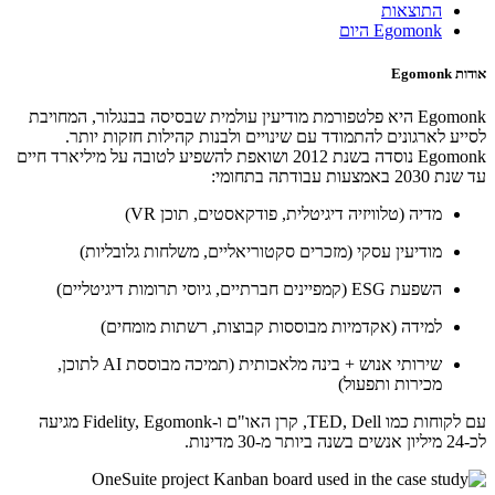
התוצאות
Egomonk היום
אודות Egomonk
Egomonk היא פלטפורמת מודיעין עולמית שבסיסה בבנגלור, המחויבת
לסייע לארגונים להתמודד עם שינויים ולבנות קהילות חזקות יותר.
Egomonk נוסדה בשנת 2012 ושואפת להשפיע לטובה על מיליארד חיים
עד שנת 2030 באמצעות עבודתה בתחומי:
מדיה
(טלוויזיה דיגיטלית, פודקאסטים, תוכן VR)
מודיעין עסקי
(מזכרים סקטוריאליים, משלחות גלובליות)
השפעת ESG
(קמפיינים חברתיים, גיוסי תרומות דיגיטליים)
למידה
(אקדמיות מבוססות קבוצות, רשתות מומחים)
שירותי אנוש + בינה מלאכותית
(תמיכה מבוססת AI לתוכן,
מכירות ותפעול)
עם לקוחות כמו TED, Dell, קרן האו"ם ו-Fidelity, Egomonk מגיעה
לכ-24 מיליון אנשים בשנה ביותר מ-30 מדינות.