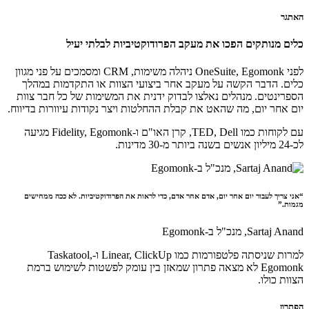
האתגר
כלים מנותקים הפכו את מעקב הפרודוקטיביות לבלתי יעיל
לפני OneSuite, Egomonk ניהלה משימות, CRM ומסמכים על פני מגוון
כלים. הדבר הקשה על מעקב אחר ביצועי הצוות או התקדמות במהלך
הספרינטים. מנהלים נאלצו לבדוק ידנית את המשימות של כל חבר צוות
יום אחר יום, מה שהאט את קבלת ההחלטות ויצר נקודות עיוורות בדיווח.
עם לקוחות כמו TED, Dell, קרן האו"ם ו-Fidelity, Egomonk מגיעה
לכ-
24 מיליון אנשים בשנה
ביותר מ-30 מדינות.
“אני צריך לעבור יום אחר יום, אדם אחר אדם, כדי לראות את הפרודוקטיביות. לא ככה ממחישים
מגמות.”
Sartaj Anand,
מנכ"ל ב-Egomonk
למרות שניסתה פלטפורמות כמו Linear, ClickUp ו-Taskatool,
Egomonk לא מצאה פתרון שמאזן בין עומק לפשטות לשימוש ברמת
הצוות כולו.
הפתרון