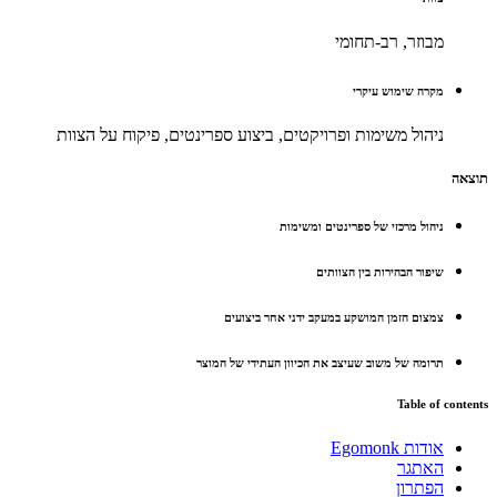
מבוזר, רב-תחומי
מקרה שימוש עיקרי
ניהול משימות ופרויקטים, ביצוע ספרינטים, פיקוח על הצוות
תוצאה
ניהול מרכזי של ספרינטים ומשימות
שיפור הבהירות בין הצוותים
צמצום הזמן המושקע במעקב ידני אחר ביצועים
תרומה של משוב שעיצב את הכיוון העתידי של המוצר
Table of contents
אודות Egomonk
האתגר
הפתרון