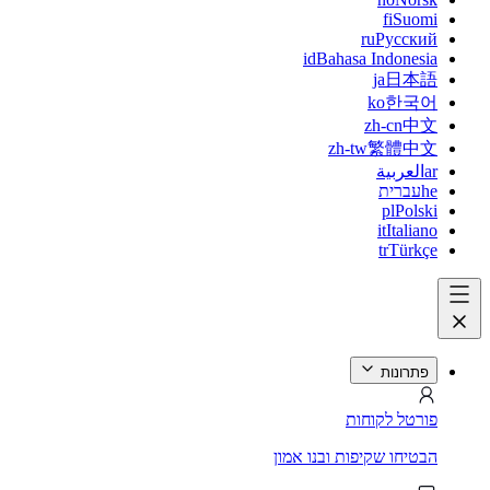
fi
Suomi
ru
Русский
id
Bahasa Indonesia
ja
日本語
ko
한국어
zh-cn
中文
zh-tw
繁體中文
ar
العربية
he
עברית
pl
Polski
it
Italiano
tr
Türkçe
פתרונות
פורטל לקוחות
הבטיחו שקיפות ובנו אמון