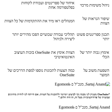
איחוד של ספרינטים ועבודת לקוחות
ניהול משימות מרכזי
בפלטפורמה אחת
שיפור הנראות של
המנהלים ראו מיד את ההתקדמות של כל הצוות
הצוות
תכנון ספרינטים פשוט
תהליכי עבודה שבועיים הפכו מהירים יותר
יותר
ליצירה ולניהול
אימוץ גבוה יותר של
הצוות אימץ את OneSuite בזכות העיצוב
הכלי
האינטואיטיבי
השפעת משוב על
כמה הצעות לתכונות נוספו למפת הדרכים של
המוצר
OneSuite
“OneSuite מעניק לנו מבנה נקי לביצוע יומיומי ולתובנות על הצוות. אם הייתה לנו לוחית מחוונים
שבועית של פרודוקטיביות מעל זה, זה היה חלום.”
Sartaj Anand,
מנכ"ל ב-Egomonk