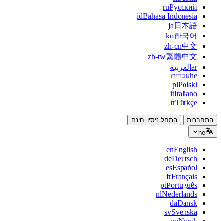
ru
Русский
id
Bahasa Indonesia
ja
日本語
ko
한국어
zh-cn
中文
zh-tw
繁體中文
ar
العربية
he
עברית
pl
Polski
it
Italiano
tr
Türkçe
התחברות
התחל ניסיון חינם
he
en
English
de
Deutsch
es
Español
fr
Français
pt
Português
nl
Nederlands
da
Dansk
sv
Svenska
no
Norsk