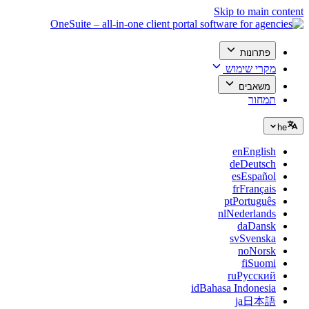
Skip to main content
פתרונות
מקרי שימוש
משאבים
תמחור
he
en
English
de
Deutsch
es
Español
fr
Français
pt
Português
nl
Nederlands
da
Dansk
sv
Svenska
no
Norsk
fi
Suomi
ru
Русский
id
Bahasa Indonesia
ja
日本語