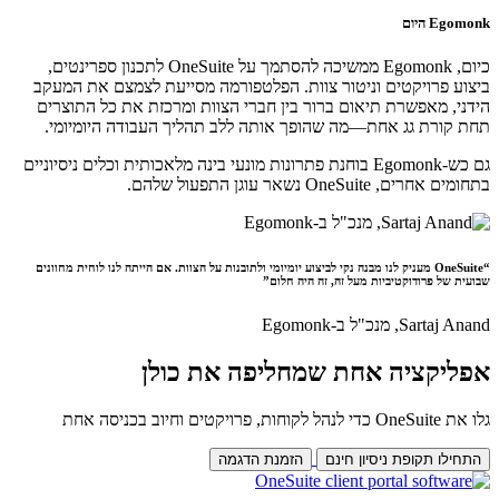
Egomonk היום
כיום, Egomonk ממשיכה להסתמך על OneSuite לתכנון ספרינטים,
ביצוע פרויקטים וניטור צוות. הפלטפורמה מסייעת לצמצם את המעקב
הידני, מאפשרת תיאום ברור בין חברי הצוות ומרכזת את כל התוצרים
תחת קורת גג אחת—מה שהופך אותה ללב תהליך העבודה היומיומי.
גם כש-Egomonk בוחנת פתרונות מונעי בינה מלאכותית וכלים ניסיוניים
בתחומים אחרים,
OneSuite נשאר עוגן התפעול שלהם.
“OneSuite מעניק לנו מבנה נקי לביצוע יומיומי ולתובנות על הצוות. אם הייתה לנו לוחית מחוונים
שבועית של פרודוקטיביות מעל זה, זה היה חלום”
Sartaj Anand,
מנכ"ל ב-Egomonk
אפליקציה אחת שמחליפה את כולן
גלו את OneSuite כדי לנהל לקוחות, פרויקטים וחיוב בכניסה אחת
התחילו תקופת ניסיון חינם
הזמנת הדגמה