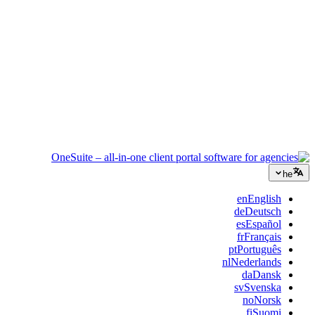
ייעוץ
הצעות, מעקב פרויקטים וחיוב מאוחדים כדי שתיראו מקצועיים כמו
הייעוץ שלכם.
שירותי IT
נהלו טיקטים, ריטיינרים ופורטלי לקוחות בלי לחבר תריסר כלי SaaS
בסלוטייפ.
he
en
English
de
Deutsch
es
Español
fr
Français
pt
Português
nl
Nederlands
da
Dansk
sv
Svenska
no
Norsk
fi
Suomi