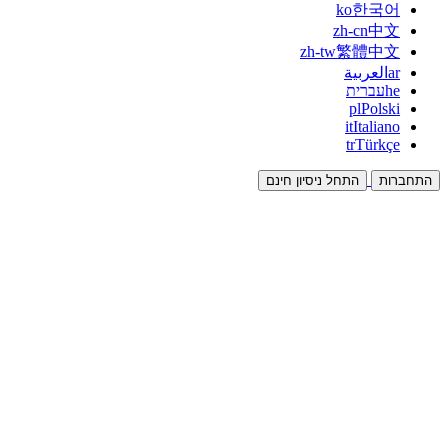
ko
한국어
zh-cn
中文
zh-tw
繁體中文
ar
العربية
he
עברית
pl
Polski
it
Italiano
tr
Türkçe
התחברות
התחל ניסיון חינם
תיעוד
מדריכים ומסמכי עזרה
שותפים
שותפו והרוויחו יחד
אינטגרציות