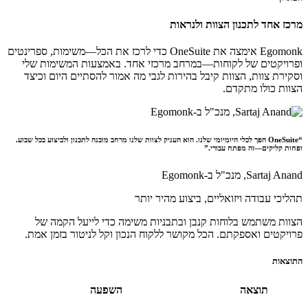
מרכז אחד לתכנון הצוות ולנראות
Egomonk אימצה את OneSuite כדי לרכז את הכל—משימות, ספרינטים
ופרויקטים של לקוחות—במרחב מרכזי אחד. באמצעות
המשימות שלי
ו
סקירת צוות
, הצוות קיבל בהירות לגבי מה אמור להסתיים היום וכיצד
הצוות כולו מתקדם.
“OneSuite הפך לכלי היומיומי שלנו. הוא העניק לצוות שלנו מרחב מובנה לתכנון ולביצוע בכל שבוע.
ופחות קליקים—זה מפתח עבורי.”
Sartaj Anand,
מנכ"ל ב-Egomonk
תהליכי עבודה ויזואליים, ביצוע מהיר יותר
הצוות משתמש בלוחות קנבן ובתבניות משימה כדי לייעל הקמה של
פרויקטים ואספקתם. הכל מקושר ללקוח הנכון וקל לניטור בזמן אמת.
התוצאות
תוצאה
השפעה