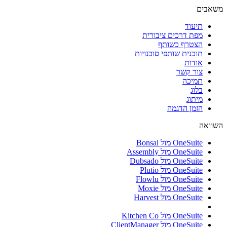
משאבים
תיעוד
מפת דרכים ציבורית
הצטרף כשותף
תוכנית שותפי סוכנויות
אודות
צור קשר
תמיכה
בלוג
מיתוג
הזמן הדגמה
השוואה
OneSuite מול Bonsai
OneSuite מול Assembly
OneSuite מול Dubsado
OneSuite מול Plutio
OneSuite מול Flowlu
OneSuite מול Moxie
OneSuite מול Harvest
OneSuite מול Kitchen Co
OneSuite מול ClientManager