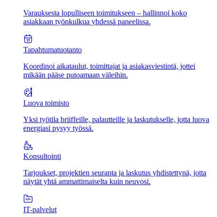
Varauksesta lopulliseen toimitukseen – hallinnoi koko
asiakkaan työnkulkua yhdessä paneelissa.
Tapahtumatuotanto
Koordinoi aikataulut, toimittajat ja asiakasviestintä, jottei
mikään pääse putoamaan väleihin.
Luova toimisto
Yksi työtila briiffeille, palautteille ja laskutukselle, jotta luova
energiasi pysyy työssä.
Konsultointi
Tarjoukset, projektien seuranta ja laskutus yhdistettynä, jotta
näytät yhtä ammattimaiselta kuin neuvosi.
IT-palvelut