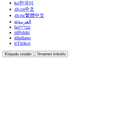
ko
한국어
zh-cn
中文
zh-tw
繁體中文
ar
العربية
he
עברית
pl
Polski
it
Italiano
tr
Türkçe
Kirjaudu sisään
Ilmainen kokeilu
Dokumentaatio
Oppaat ja ohjeet
Affiliate
Ole kumppani ja ansaitse yhdessä
Integraatiot