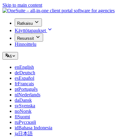
Skip to main content
Ratkaisu
Käyttötapaukset
Resurssit
Hinnoittelu
fi
en
English
de
Deutsch
es
Español
fr
Français
pt
Português
nl
Nederlands
da
Dansk
sv
Svenska
no
Norsk
fi
Suomi
ru
Русский
id
Bahasa Indonesia
ja
日本語