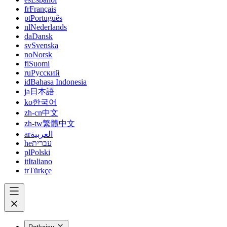
fr
Français
pt
Português
nl
Nederlands
da
Dansk
sv
Svenska
no
Norsk
fi
Suomi
ru
Русский
id
Bahasa Indonesia
ja
日本語
ko
한국어
zh-cn
中文
zh-tw
繁體中文
ar
العربية
he
עברית
pl
Polski
it
Italiano
tr
Türkçe