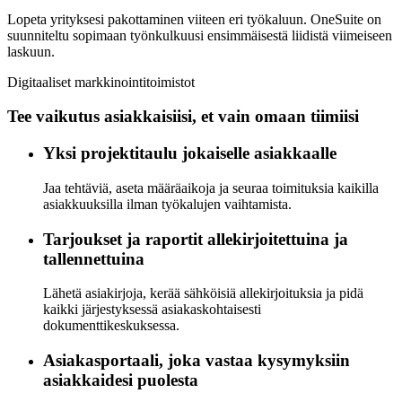
Lopeta yrityksesi pakottaminen viiteen eri työkaluun. OneSuite on
suunniteltu sopimaan työnkulkuusi ensimmäisestä liidistä viimeiseen
laskuun.
Digitaaliset markkinointitoimistot
Tee vaikutus asiakkaisiisi, et vain omaan tiimiisi
Yksi projektitaulu jokaiselle asiakkaalle
Jaa tehtäviä, aseta määräaikoja ja seuraa toimituksia kaikilla
asiakkuuksilla ilman työkalujen vaihtamista.
Tarjoukset ja raportit allekirjoitettuina ja
tallennettuina
Lähetä asiakirjoja, kerää sähköisiä allekirjoituksia ja pidä
kaikki järjestyksessä asiakaskohtaisesti
dokumenttikeskuksessa.
Asiakasportaali, joka vastaa kysymyksiin
asiakkaidesi puolesta