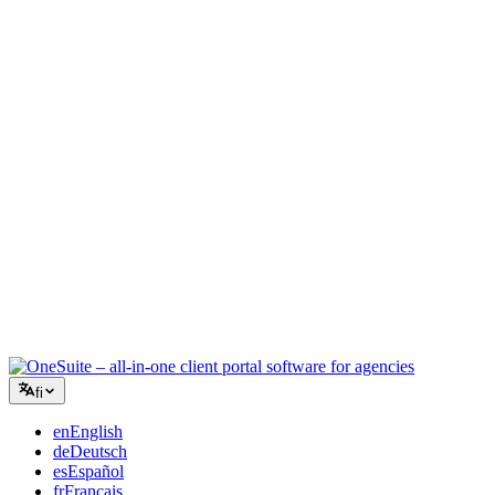
Luova toimisto
Yksi työtila briiffeille, palautteille ja laskutukselle, jotta luova
energiasi pysyy työssä.
Konsultointi
Tarjoukset, projektien seuranta ja laskutus yhdistettynä, jotta näytät
yhtä ammattimaiselta kuin neuvosi.
IT-palvelut
Hallinnoi tikettejä, retainereita ja asiakasportaaleja ilman tusinaa
SaaS-työkalua teipattuna yhteen.
fi
en
English
de
Deutsch
es
Español
fr
Français