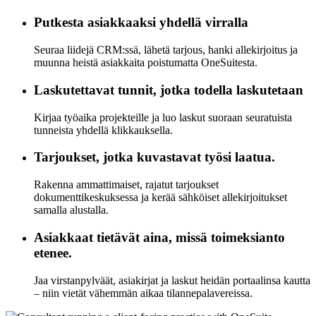
Putkesta asiakkaaksi yhdellä virralla
Seuraa liidejä CRM:ssä, lähetä tarjous, hanki allekirjoitus ja
muunna heistä asiakkaita poistumatta OneSuitesta.
Laskutettavat tunnit, jotka todella laskutetaan
Kirjaa työaika projekteille ja luo laskut suoraan seuratuista
tunneista yhdellä klikkauksella.
Tarjoukset, jotka kuvastavat työsi laatua.
Rakenna ammattimaiset, rajatut tarjoukset
dokumenttikeskuksessa ja kerää sähköiset allekirjoitukset
samalla alustalla.
Asiakkaat tietävät aina, missä toimeksianto
etenee.
Jaa virstanpylväät, asiakirjat ja laskut heidän portaalinsa kautta
– niin vietät vähemmän aikaa tilannepalavereissa.