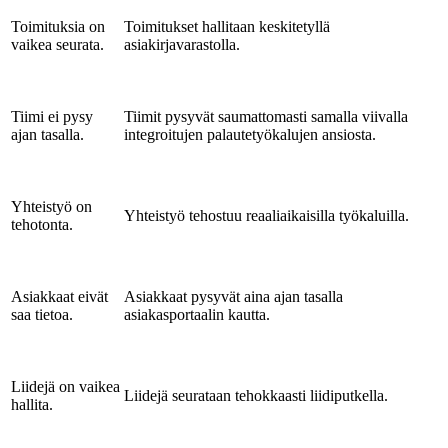
Toimituksia on
Toimitukset hallitaan keskitetyllä
vaikea seurata.
asiakirjavarastolla.
Tiimi ei pysy
Tiimit pysyvät saumattomasti samalla viivalla
ajan tasalla.
integroitujen palautetyökalujen ansiosta.
Yhteistyö on
Yhteistyö tehostuu reaaliaikaisilla työkaluilla.
tehotonta.
Asiakkaat eivät
Asiakkaat pysyvät aina ajan tasalla
saa tietoa.
asiakasportaalin kautta.
Liidejä on vaikea
Liidejä seurataan tehokkaasti liidiputkella.
hallita.