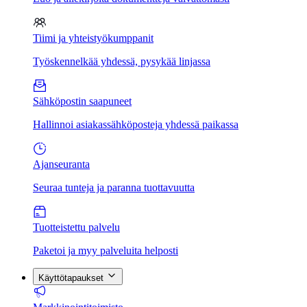
Tiimi ja yhteistyökumppanit
Työskennelkää yhdessä, pysykää linjassa
Sähköpostin saapuneet
Hallinnoi asiakassähköposteja yhdessä paikassa
Ajanseuranta
Seuraa tunteja ja paranna tuottavuutta
Tuotteistettu palvelu
Paketoi ja myy palveluita helposti
Käyttötapaukset