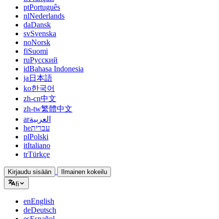
pt
Português
nl
Nederlands
da
Dansk
sv
Svenska
no
Norsk
fi
Suomi
ru
Русский
id
Bahasa Indonesia
ja
日本語
ko
한국어
zh-cn
中文
zh-tw
繁體中文
ar
العربية
he
עברית
pl
Polski
it
Italiano
tr
Türkçe
Kirjaudu sisään
Ilmainen kokeilu
fi
en
English
de
Deutsch
es
Español