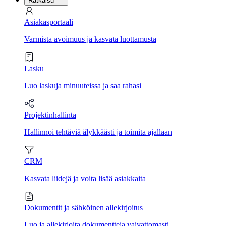
Ratkaisu
Asiakasportaali
Varmista avoimuus ja kasvata luottamusta
Lasku
Luo laskuja minuuteissa ja saa rahasi
Projektinhallinta
Hallinnoi tehtäviä älykkäästi ja toimita ajallaan
CRM
Kasvata liidejä ja voita lisää asiakkaita
Dokumentit ja sähköinen allekirjoitus
Luo ja allekirjoita dokumentteja vaivattomasti