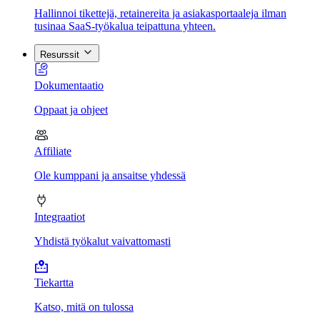
Hallinnoi tikettejä, retainereita ja asiakasportaaleja ilman
tusinaa SaaS-työkalua teipattuna yhteen.
Resurssit
Dokumentaatio
Oppaat ja ohjeet
Affiliate
Ole kumppani ja ansaitse yhdessä
Integraatiot
Yhdistä työkalut vaivattomasti
Tiekartta
Katso, mitä on tulossa