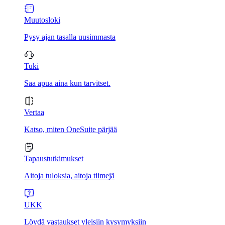
Muutosloki
Pysy ajan tasalla uusimmasta
Tuki
Saa apua aina kun tarvitset.
Vertaa
Katso, miten OneSuite pärjää
Tapaustutkimukset
Aitoja tuloksia, aitoja tiimejä
UKK
Löydä vastaukset yleisiin kysymyksiin