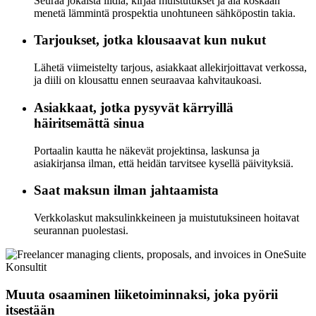
Seuraa jokaista liidiä, kirjaa muistutukset ja älä koskaan
menetä lämmintä prospektia unohtuneen sähköpostin takia.
Tarjoukset, jotka klousaavat kun nukut
Lähetä viimeistelty tarjous, asiakkaat allekirjoittavat verkossa,
ja diili on klousattu ennen seuraavaa kahvitaukoasi.
Asiakkaat, jotka pysyvät kärryillä
häiritsemättä sinua
Portaalin kautta he näkevät projektinsa, laskunsa ja
asiakirjansa ilman, että heidän tarvitsee kysellä päivityksiä.
Saat maksun ilman jahtaamista
Verkkolaskut maksulinkkeineen ja muistutuksineen hoitavat
seurannan puolestasi.
Konsultit
Muuta osaaminen liiketoiminnaksi, joka pyörii
itsestään