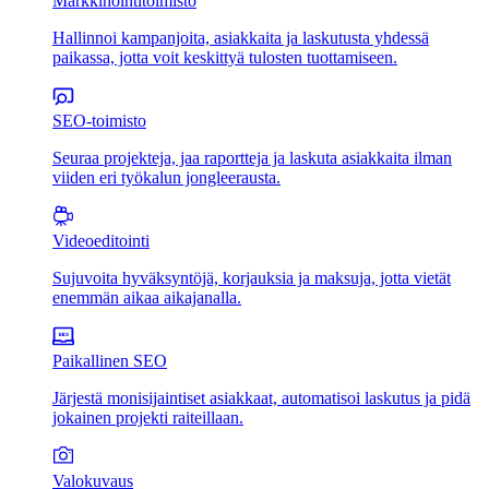
Markkinointitoimisto
Hallinnoi kampanjoita, asiakkaita ja laskutusta yhdessä
paikassa, jotta voit keskittyä tulosten tuottamiseen.
SEO-toimisto
Seuraa projekteja, jaa raportteja ja laskuta asiakkaita ilman
viiden eri työkalun jongleerausta.
Videoeditointi
Sujuvoita hyväksyntöjä, korjauksia ja maksuja, jotta vietät
enemmän aikaa aikajanalla.
Paikallinen SEO
Järjestä monisijaintiset asiakkaat, automatisoi laskutus ja pidä
jokainen projekti raiteillaan.
Valokuvaus