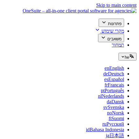
Skip to main content
פתרונות
מקרי שימוש
משאבים
תמחור
he
en
English
de
Deutsch
es
Español
fr
Français
pt
Português
nl
Nederlands
da
Dansk
sv
Svenska
no
Norsk
fi
Suomi
ru
Русский
id
Bahasa Indonesia
ja
日本語