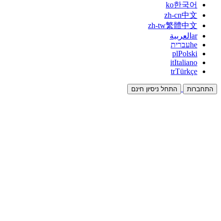
ko
한국어
zh-cn
中文
zh-tw
繁體中文
ar
العربية
he
עברית
pl
Polski
it
Italiano
tr
Türkçe
התחברות
התחל ניסיון חינם
תיעוד
מדריכים ומסמכי עזרה
שותפים
שותפו והרוויחו יחד
אינטגרציות