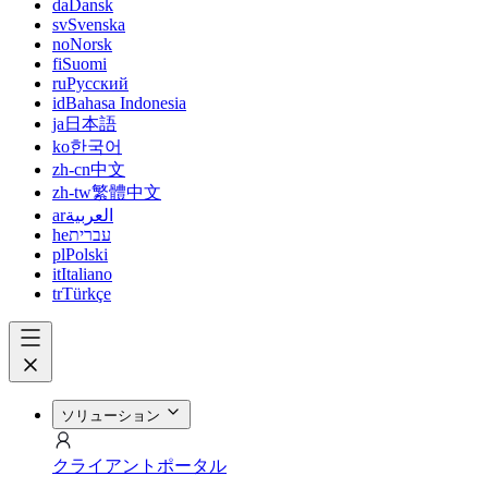
da
Dansk
sv
Svenska
no
Norsk
fi
Suomi
ru
Русский
id
Bahasa Indonesia
ja
日本語
ko
한국어
zh-cn
中文
zh-tw
繁體中文
ar
العربية
he
עברית
pl
Polski
it
Italiano
tr
Türkçe
ソリューション
クライアントポータル