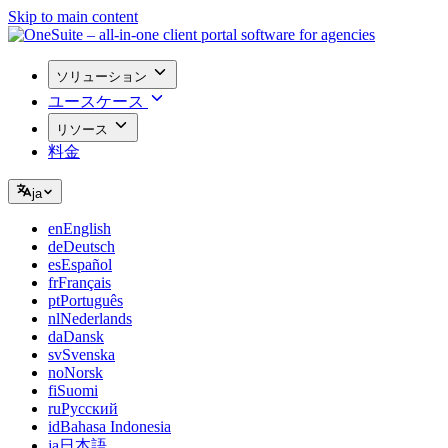
Skip to main content
ソリューション
ユースケース
リソース
料金
ja
en
English
de
Deutsch
es
Español
fr
Français
pt
Português
nl
Nederlands
da
Dansk
sv
Svenska
no
Norsk
fi
Suomi
ru
Русский
id
Bahasa Indonesia
ja
日本語