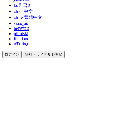
ko
한국어
zh-cn
中文
zh-tw
繁體中文
ar
العربية
he
עברית
pl
Polski
it
Italiano
tr
Türkçe
ログイン
無料トライアルを開始
ドキュメント
ガイドとヘルプドキュメント
アフィリエイト
パートナーになって一緒に稼ぐ
統合