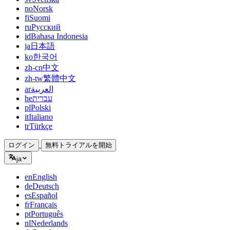
no
Norsk
fi
Suomi
ru
Русский
id
Bahasa Indonesia
ja
日本語
ko
한국어
zh-cn
中文
zh-tw
繁體中文
ar
العربية
he
עברית
pl
Polski
it
Italiano
tr
Türkçe
ログイン
無料トライアルを開始
ja
en
English
de
Deutsch
es
Español
fr
Français
pt
Português
nl
Nederlands