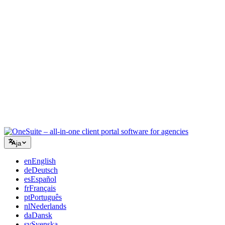
コンサルティング
提案書、プロジェクト追跡、請求を統合し、アドバイスと同
じくらいプロフェッショナルに見えるように。
ITサービス
チケット、リテイナー、クライアントポータルを、複数の
SaaSツールをつなぎ合わせることなく管理できます。
ja
en
English
de
Deutsch
es
Español
fr
Français
pt
Português
nl
Nederlands
da
Dansk
sv
Svenska