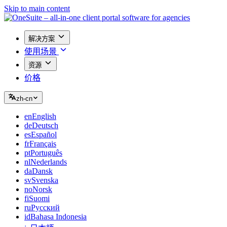
Skip to main content
解决方案
使用场景
资源
价格
zh-cn
en
English
de
Deutsch
es
Español
fr
Français
pt
Português
nl
Nederlands
da
Dansk
sv
Svenska
no
Norsk
fi
Suomi
ru
Русский
id
Bahasa Indonesia