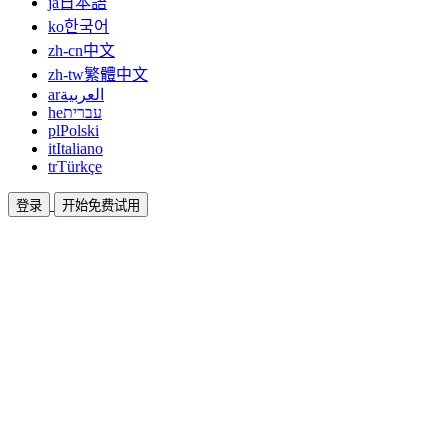
ja
日本語
ko
한국어
zh-cn
中文
zh-tw
繁體中文
ar
العربية
he
עברית
pl
Polski
it
Italiano
tr
Türkçe
登录
开始免费试用
文档
指南和帮助文档
联盟
合作共赢