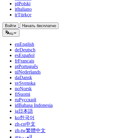
pl
Polski
it
Italiano
tr
Türkçe
Войти
Начать бесплатно
ru
en
English
de
Deutsch
es
Español
fr
Français
pt
Português
nl
Nederlands
da
Dansk
sv
Svenska
no
Norsk
fi
Suomi
ru
Русский
id
Bahasa Indonesia
ja
日本語
ko
한국어
zh-cn
中文
zh-tw
繁體中文
ar
العربية