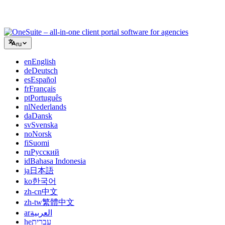
клиентскими порталами, не склеивая дюжину SaaS-
инструментов.
ru
en
English
de
Deutsch
es
Español
fr
Français
pt
Português
nl
Nederlands
da
Dansk
sv
Svenska
no
Norsk
fi
Suomi
ru
Русский
id
Bahasa Indonesia
ja
日本語
ko
한국어
zh-cn
中文
zh-tw
繁體中文
ar
العربية
he
עברית