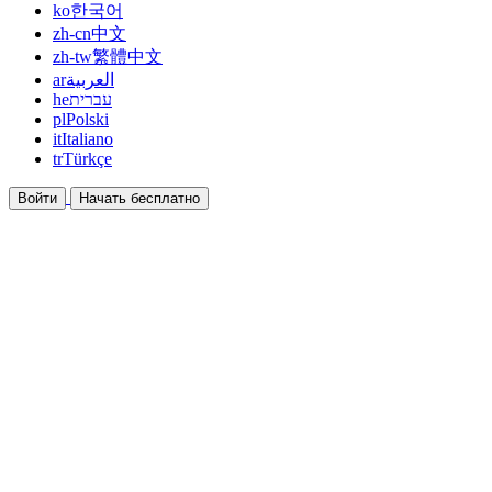
ko
한국어
zh-cn
中文
zh-tw
繁體中文
ar
العربية
he
עברית
pl
Polski
it
Italiano
tr
Türkçe
Войти
Начать бесплатно
Документация
Руководства и справочные документы
Партнёрская программа
Станьте партнёром и зарабатывайте вместе
Интеграции