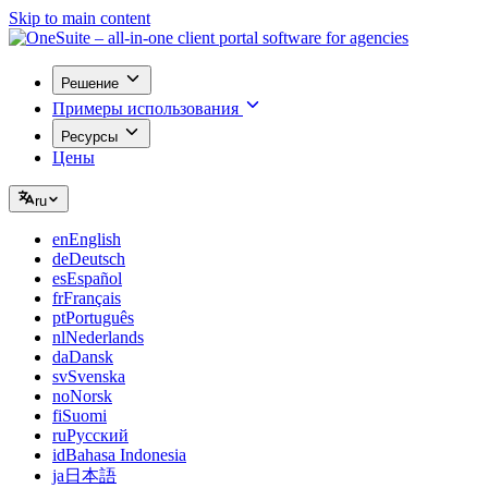
Skip to main content
Решение
Примеры использования
Ресурсы
Цены
ru
en
English
de
Deutsch
es
Español
fr
Français
pt
Português
nl
Nederlands
da
Dansk
sv
Svenska
no
Norsk
fi
Suomi
ru
Русский
id
Bahasa Indonesia
ja
日本語