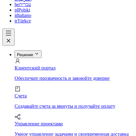
he
עברית
pl
Polski
it
Italiano
tr
Türkçe
Решение
Клиентский портал
Обеспечьте прозрачность и завоюйте доверие
Счета
Создавайте счета за минуты и получайте оплату
Управление проектами
Умное управление задачами и своевременная доставка