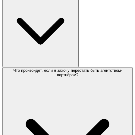
этому клиенту прекращается. Но при крепких отношениях с
клиентами большинство аккаунтов остаются на годы.
Что произойдёт, если я захочу перестать быть агентством-
Быстрая 2-минутная форма о вашем бизнесе и клиентской
партнёром?
базе. Мы рассматриваем в течение 24 часов и настраиваем
ваш партнёрский аккаунт при одобрении.