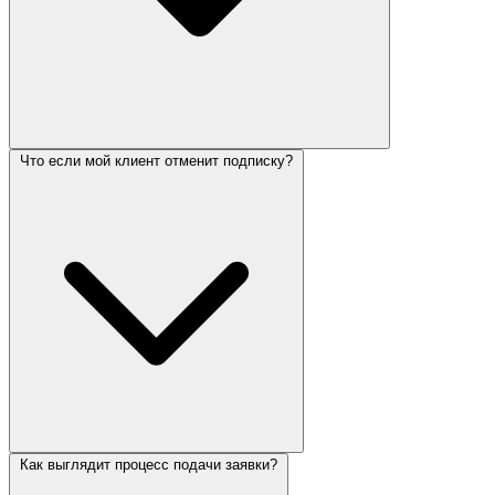
Что если мой клиент отменит подписку?
Нет. Мы берём на себя всю техническую поддержку, обучение
и введение в курс дела. Ваши клиенты получают помощь от
нашей команды. Вы фокусируетесь на отношениях и
продажах.
Как выглядит процесс подачи заявки?
Вы прекращаете платить нам за этот аккаунт. Ваша маржа по