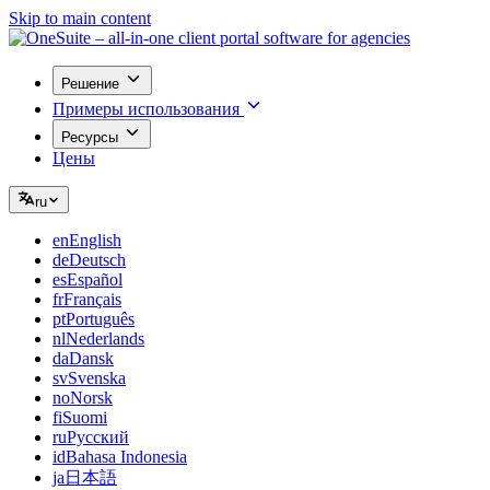
Skip to main content
Решение
Примеры использования
Ресурсы
Цены
ru
en
English
de
Deutsch
es
Español
fr
Français
pt
Português
nl
Nederlands
da
Dansk
sv
Svenska
no
Norsk
fi
Suomi
ru
Русский
id
Bahasa Indonesia
ja
日本語