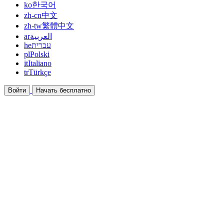
ko
한국어
zh-cn
中文
zh-tw
繁體中文
ar
العربية
he
עברית
pl
Polski
it
Italiano
tr
Türkçe
Войти
Начать бесплатно
Документация
Руководства и справочные документы
Партнёрская программа
Станьте партнёром и зарабатывайте вместе
Интеграции