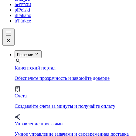
he
עברית
pl
Polski
it
Italiano
tr
Türkçe
Решение
Клиентский портал
Обеспечьте прозрачность и завоюйте доверие
Счета
Создавайте счета за минуты и получайте оплату
Управление проектами
Умное управление задачами и своевременная доставка