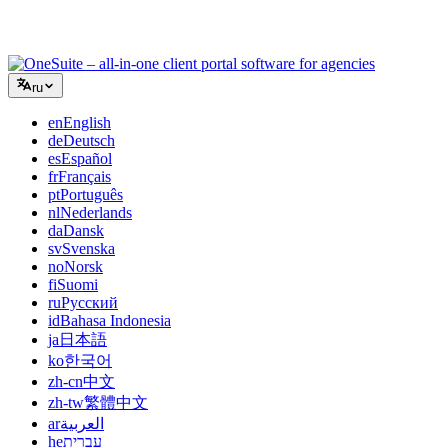
клиентскими порталами, не склеивая дюжину SaaS-
инструментов.
ru
en
English
de
Deutsch
es
Español
fr
Français
pt
Português
nl
Nederlands
da
Dansk
sv
Svenska
no
Norsk
fi
Suomi
ru
Русский
id
Bahasa Indonesia
ja
日本語
ko
한국어
zh-cn
中文
zh-tw
繁體中文
ar
العربية
he
עברית