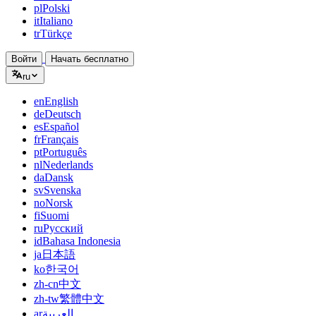
pl
Polski
it
Italiano
tr
Türkçe
Войти
Начать бесплатно
ru
en
English
de
Deutsch
es
Español
fr
Français
pt
Português
nl
Nederlands
da
Dansk
sv
Svenska
no
Norsk
fi
Suomi
ru
Русский
id
Bahasa Indonesia
ja
日本語
ko
한국어
zh-cn
中文
zh-tw
繁體中文
ar
العربية