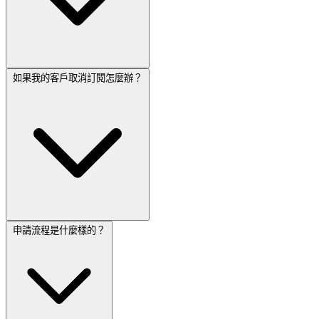
如果我的客戶取消訂閱怎麼辦？
不需要。我們負責所有技術支援、入門培訓和指導。您的客戶
將獲得我們團隊的幫助。您只需專注於客戶關係和銷售。
申請流程是什麼樣的？
您停止為該帳戶向我們付費。您在該客戶上的利潤隨之結束。
但透過良好的客戶關係，大多數帳戶會持續使用數年。