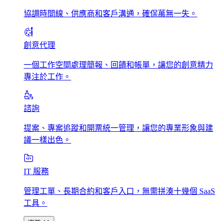
協調時間線、供應商和客戶溝通，確保萬無一失。
創意代理
一個工作空間處理簡報、回饋和帳單，讓您的創意精力
專注於工作。
諮詢
提案、專案追蹤和開票統一管理，讓您的專業形象與建
議一樣出色。
IT 服務
管理工單、長期合約和客戶入口，無需拼湊十幾個 SaaS
工具。