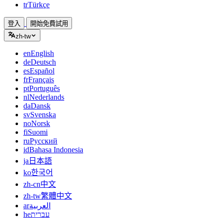
tr
Türkçe
登入
開始免費試用
zh-tw
en
English
de
Deutsch
es
Español
fr
Français
pt
Português
nl
Nederlands
da
Dansk
sv
Svenska
no
Norsk
fi
Suomi
ru
Русский
id
Bahasa Indonesia
ja
日本語
ko
한국어
zh-cn
中文
zh-tw
繁體中文
ar
العربية
he
עברית