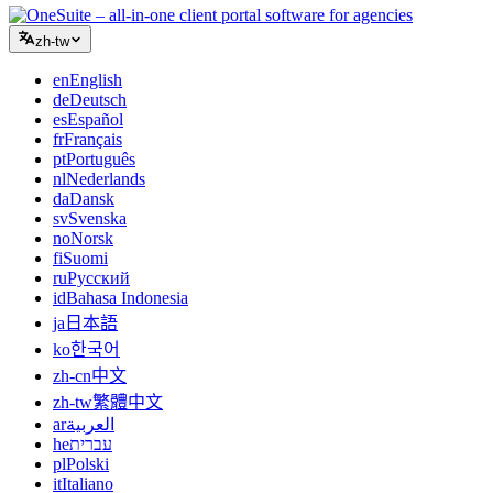
zh-tw
en
English
de
Deutsch
es
Español
fr
Français
pt
Português
nl
Nederlands
da
Dansk
sv
Svenska
no
Norsk
fi
Suomi
ru
Русский
id
Bahasa Indonesia
ja
日本語
ko
한국어
zh-cn
中文
zh-tw
繁體中文
ar
العربية
he
עברית
pl
Polski
it
Italiano