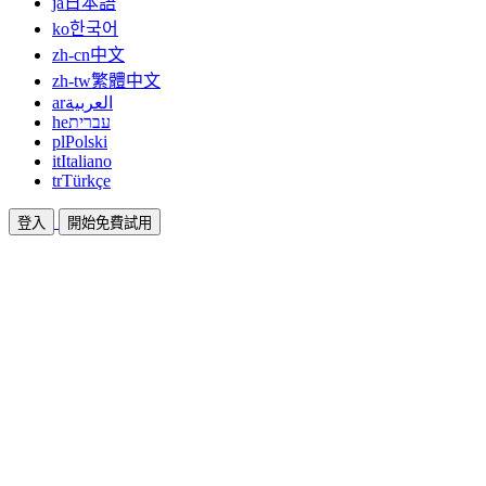
ja
日本語
ko
한국어
zh-cn
中文
zh-tw
繁體中文
ar
العربية
he
עברית
pl
Polski
it
Italiano
tr
Türkçe
登入
開始免費試用
文件
指南與說明文件
聯盟
合作共贏