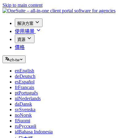
Skip to main content
解決方案
使用場景
資源
價格
zh-tw
en
English
de
Deutsch
es
Español
fr
Français
pt
Português
nl
Nederlands
da
Dansk
sv
Svenska
no
Norsk
fi
Suomi
ru
Русский
id
Bahasa Indonesia