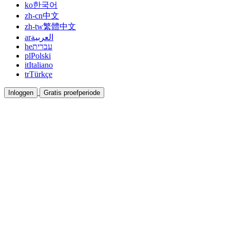
ko
한국어
zh-cn
中文
zh-tw
繁體中文
ar
العربية
he
עברית
pl
Polski
it
Italiano
tr
Türkçe
Inloggen
Gratis proefperiode
Documentatie
Gidsen en helpdocumenten
Affiliate
Werk samen en verdien samen
Integraties