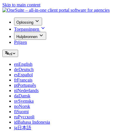
Skip to main content
Oplossing
Toepassingen
Hulpbronnen
Prijzen
nl
en
English
de
Deutsch
es
Español
fr
Français
pt
Português
nl
Nederlands
da
Dansk
sv
Svenska
no
Norsk
fi
Suomi
ru
Русский
id
Bahasa Indonesia
ja
日本語