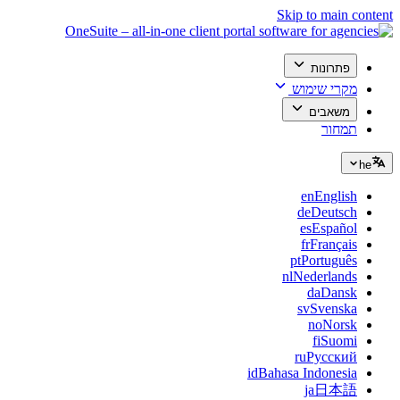
Skip to main content
פתרונות
מקרי שימוש
משאבים
תמחור
he
en
English
de
Deutsch
es
Español
fr
Français
pt
Português
nl
Nederlands
da
Dansk
sv
Svenska
no
Norsk
fi
Suomi
ru
Русский
id
Bahasa Indonesia
ja
日本語