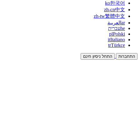
ko
한국어
zh-cn
中文
zh-tw
繁體中文
ar
العربية
he
עברית
pl
Polski
it
Italiano
tr
Türkçe
התחברות
התחל ניסיון חינם
תיעוד
מדריכים ומסמכי עזרה
שותפים
שותפו והרוויחו יחד
אינטגרציות