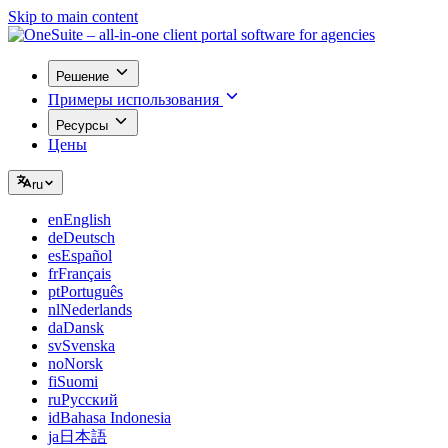
Skip to main content
Решение
Примеры использования
Ресурсы
Цены
ru
en
English
de
Deutsch
es
Español
fr
Français
pt
Português
nl
Nederlands
da
Dansk
sv
Svenska
no
Norsk
fi
Suomi
ru
Русский
id
Bahasa Indonesia
ja
日本語