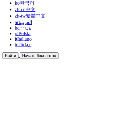
ko
한국어
zh-cn
中文
zh-tw
繁體中文
ar
العربية
he
עברית
pl
Polski
it
Italiano
tr
Türkçe
Войти
Начать бесплатно
Документация
Руководства и справочные документы
Партнёрская программа
Станьте партнёром и зарабатывайте вместе
Интеграции