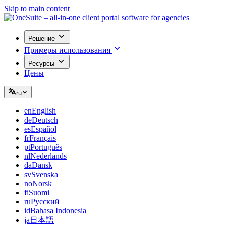
Skip to main content
Решение
Примеры использования
Ресурсы
Цены
ru
en
English
de
Deutsch
es
Español
fr
Français
pt
Português
nl
Nederlands
da
Dansk
sv
Svenska
no
Norsk
fi
Suomi
ru
Русский
id
Bahasa Indonesia
ja
日本語