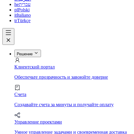
he
עברית
pl
Polski
it
Italiano
tr
Türkçe
Решение
Клиентский портал
Обеспечьте прозрачность и завоюйте доверие
Счета
Создавайте счета за минуты и получайте оплату
Управление проектами
Умное управление задачами и своевременная доставка