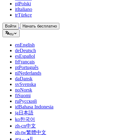
pl
Polski
it
Italiano
tr
Türkçe
Войти
Начать бесплатно
ru
en
English
de
Deutsch
es
Español
fr
Français
pt
Português
nl
Nederlands
da
Dansk
sv
Svenska
no
Norsk
fi
Suomi
ru
Русский
id
Bahasa Indonesia
ja
日本語
ko
한국어
zh-cn
中文
zh-tw
繁體中文
ar
العربية