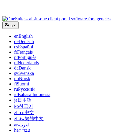
клиентскими порталами, не склеивая дюжину SaaS-
инструментов.
ru
en
English
de
Deutsch
es
Español
fr
Français
pt
Português
nl
Nederlands
da
Dansk
sv
Svenska
no
Norsk
fi
Suomi
ru
Русский
id
Bahasa Indonesia
ja
日本語
ko
한국어
zh-cn
中文
zh-tw
繁體中文
ar
العربية
he
עברית