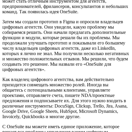
может стать отличным инструментом для агентств,
предпринимателей, фрилансеров, консультантов и небольших
команд. Так появилась идея OneSuite.
Затем мы создали прототип в Figma и опросили владельцев
цифровых агентств. Они увидели, какую проблему мы
собираемся решить. Они начали предлагать дополнительные
функции и модули, которые решали бы их проблемы. Мы
продолжали улучшать прототип и показывали его большему
числу владельцев цифровых агентств, даже из LinkedIn,
которых я лично не знал. Мы получили несколько негативных
и множество положительных отзывов. Мы решили, что будем
создавать это решение. Мы назвали его «OneSuite для
цифровых агентств».
Как владелец цифрового агентства, вам действительно
приходится совмещать множество ролей. Иногда вы
общаетесь с потенциальными клиентами, управляете
проектами, отправляете счета, пишете NDA/проектные
предложения и подписываете их. Для этого нужно входить в
различные инструменты: DocuSign, Clickup, Trello, Jira, Asana,
Google Drive, Google Sheets, HubSpot, Microsoft Dynamics,
Invoicely, Quickbooks и многие другие.
С OneSuite вы можете иметь единое приложение, которое
решает все проблемы управления вашим цифровым