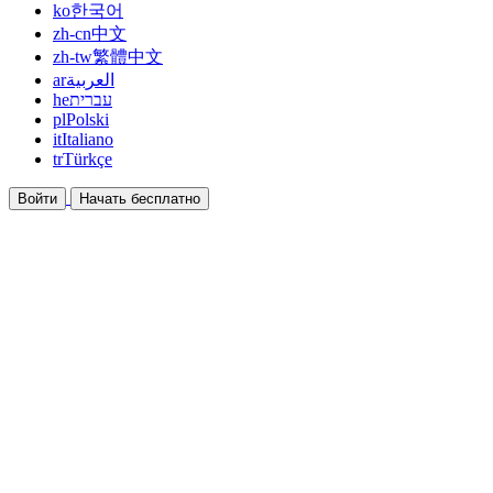
ko
한국어
zh-cn
中文
zh-tw
繁體中文
ar
العربية
he
עברית
pl
Polski
it
Italiano
tr
Türkçe
Войти
Начать бесплатно
Документация
Руководства и справочные документы
Партнёрская программа
Станьте партнёром и зарабатывайте вместе
Интеграции