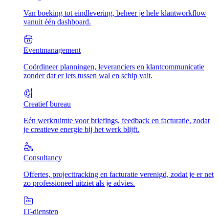
Van boeking tot eindlevering, beheer je hele klantworkflow
vanuit één dashboard.
Eventmanagement
Coördineer planningen, leveranciers en klantcommunicatie
zonder dat er iets tussen wal en schip valt.
Creatief bureau
Eén werkruimte voor briefings, feedback en facturatie, zodat
je creatieve energie bij het werk blijft.
Consultancy
Offertes, projecttracking en facturatie verenigd, zodat je er net
zo professioneel uitziet als je advies.
IT-diensten