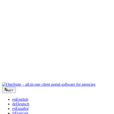
Creatief bureau
Eén werkruimte voor briefings, feedback en facturatie, zodat je
creatieve energie bij het werk blijft.
Consultancy
Offertes, projecttracking en facturatie verenigd, zodat je er net zo
professioneel uitziet als je advies.
IT-diensten
Beheer tickets, retainers en klantenportalen zonder een dozijn SaaS-
tools aan elkaar te plakken.
nl
en
English
de
Deutsch
es
Español
fr
Français