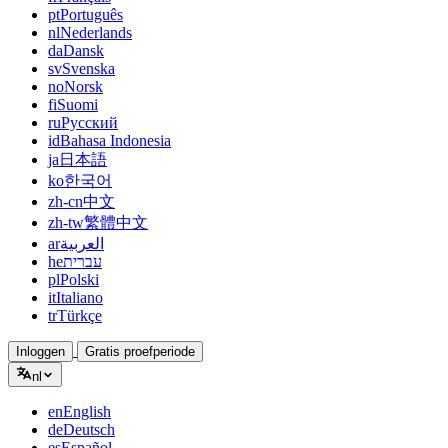
pt
Português
nl
Nederlands
da
Dansk
sv
Svenska
no
Norsk
fi
Suomi
ru
Русский
id
Bahasa Indonesia
ja
日本語
ko
한국어
zh-cn
中文
zh-tw
繁體中文
ar
العربية
he
עברית
pl
Polski
it
Italiano
tr
Türkçe
Inloggen
Gratis proefperiode
nl
en
English
de
Deutsch
es
Español