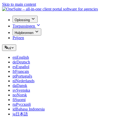
Skip to main content
Oplossing
Toepassingen
Hulpbronnen
Prijzen
nl
en
English
de
Deutsch
es
Español
fr
Français
pt
Português
nl
Nederlands
da
Dansk
sv
Svenska
no
Norsk
fi
Suomi
ru
Русский
id
Bahasa Indonesia
ja
日本語