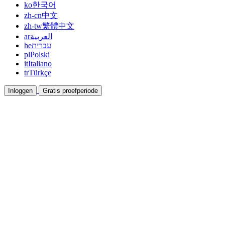
ko
한국어
zh-cn
中文
zh-tw
繁體中文
ar
العربية
he
עברית
pl
Polski
it
Italiano
tr
Türkçe
Inloggen
Gratis proefperiode
Documentatie
Gidsen en helpdocumenten
Affiliate
Werk samen en verdien samen
Integraties