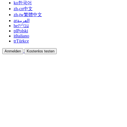
ko
한국어
zh-cn
中文
zh-tw
繁體中文
ar
العربية
he
עברית
pl
Polski
it
Italiano
tr
Türkçe
Anmelden
Kostenlos testen
Dokumentation
Anleitungen und Hilfedokumente
Affiliate
Partnern und gemeinsam verdienen
Integrationen