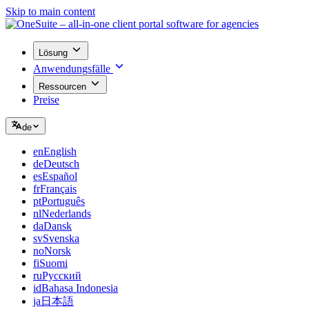
Skip to main content
Lösung
Anwendungsfälle
Ressourcen
Preise
de
en
English
de
Deutsch
es
Español
fr
Français
pt
Português
nl
Nederlands
da
Dansk
sv
Svenska
no
Norsk
fi
Suomi
ru
Русский
id
Bahasa Indonesia
ja
日本語