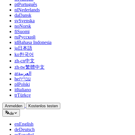
pt
Português
nl
Nederlands
da
Dansk
sv
Svenska
no
Norsk
fi
Suomi
ru
Русский
id
Bahasa Indonesia
ja
日本語
ko
한국어
zh-cn
中文
zh-tw
繁體中文
ar
العربية
he
עברית
pl
Polski
it
Italiano
tr
Türkçe
Anmelden
Kostenlos testen
de
en
English
de
Deutsch
es
Español