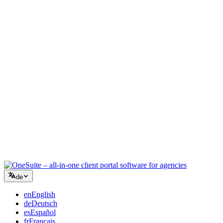
Kreativagentur
Ein Workspace für Briefings, Feedback und Abrechnung, damit Ihre
kreative Energie auf der Arbeit bleibt.
Beratung
Angebote, Projektverfolgung und Rechnungsstellung vereint, damit
Sie so professionell wirken wie Ihre Beratung.
IT-Dienstleistungen
Tickets, Retainer und Kundenportale verwalten, ohne ein Dutzend
SaaS-Tools zusammenzuflicken.
de
en
English
de
Deutsch
es
Español
fr
Français