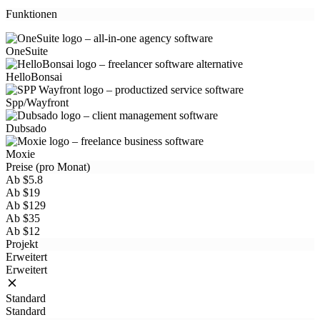
Funktionen
OneSuite
HelloBonsai
Spp/Wayfront
Dubsado
Moxie
Preise (pro Monat)
Ab $5.8
Ab $19
Ab $129
Ab $35
Ab $12
Projekt
Erweitert
Erweitert
Standard
Standard