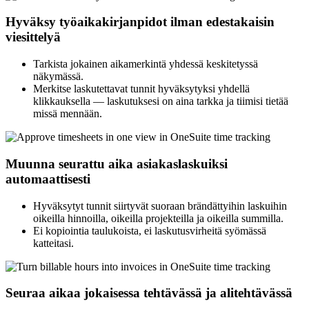
Hyväksy työaikakirjanpidot ilman edestakaisin
viesittelyä
Tarkista jokainen aikamerkintä yhdessä keskitetyssä
näkymässä.
Merkitse laskutettavat tunnit hyväksytyksi yhdellä
klikkauksella — laskutuksesi on aina tarkka ja tiimisi tietää
missä mennään.
Muunna seurattu aika asiakaslaskuiksi
automaattisesti
Hyväksytyt tunnit siirtyvät suoraan brändättyihin laskuihin
oikeilla hinnoilla, oikeilla projekteilla ja oikeilla summilla.
Ei kopiointia taulukoista, ei laskutusvirheitä syömässä
katteitasi.
Seuraa aikaa jokaisessa tehtävässä ja alitehtävässä