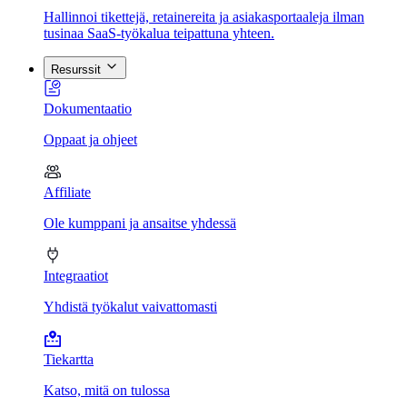
Hallinnoi tikettejä, retainereita ja asiakasportaaleja ilman
tusinaa SaaS-työkalua teipattuna yhteen.
Resurssit
Dokumentaatio
Oppaat ja ohjeet
Affiliate
Ole kumppani ja ansaitse yhdessä
Integraatiot
Yhdistä työkalut vaivattomasti
Tiekartta
Katso, mitä on tulossa