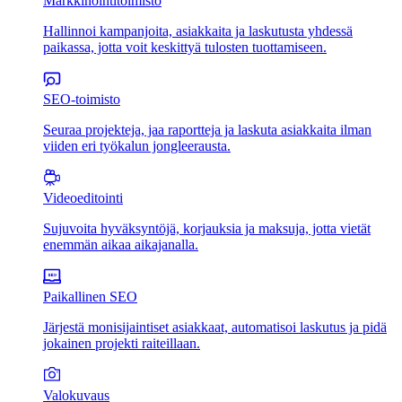
Markkinointitoimisto
Hallinnoi kampanjoita, asiakkaita ja laskutusta yhdessä
paikassa, jotta voit keskittyä tulosten tuottamiseen.
SEO-toimisto
Seuraa projekteja, jaa raportteja ja laskuta asiakkaita ilman
viiden eri työkalun jongleerausta.
Videoeditointi
Sujuvoita hyväksyntöjä, korjauksia ja maksuja, jotta vietät
enemmän aikaa aikajanalla.
Paikallinen SEO
Järjestä monisijaintiset asiakkaat, automatisoi laskutus ja pidä
jokainen projekti raiteillaan.
Valokuvaus