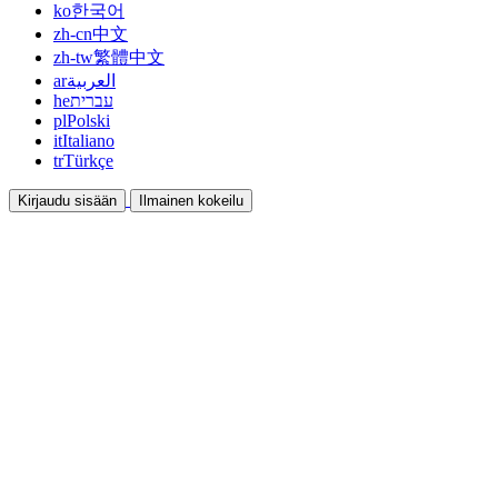
ko
한국어
zh-cn
中文
zh-tw
繁體中文
ar
العربية
he
עברית
pl
Polski
it
Italiano
tr
Türkçe
Kirjaudu sisään
Ilmainen kokeilu
Dokumentaatio
Oppaat ja ohjeet
Affiliate
Ole kumppani ja ansaitse yhdessä
Integraatiot