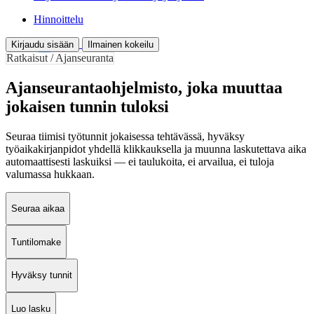
Hinnoittelu
Kirjaudu sisään
Ilmainen kokeilu
Ratkaisut / Ajanseuranta
Ajanseurantaohjelmisto, joka muuttaa
jokaisen tunnin tuloksi
Seuraa tiimisi työtunnit jokaisessa tehtävässä, hyväksy
työaikakirjanpidot yhdellä klikkauksella ja muunna laskutettava aika
automaattisesti laskuiksi — ei taulukoita, ei arvailua, ei tuloja
valumassa hukkaan.
Seuraa aikaa
Tuntilomake
Hyväksy tunnit
Luo lasku