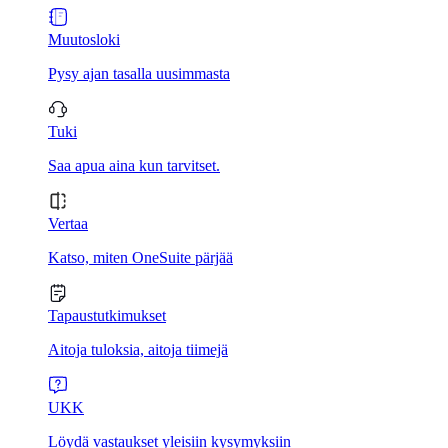
Muutosloki
Pysy ajan tasalla uusimmasta
Tuki
Saa apua aina kun tarvitset.
Vertaa
Katso, miten OneSuite pärjää
Tapaustutkimukset
Aitoja tuloksia, aitoja tiimejä
UKK
Löydä vastaukset yleisiin kysymyksiin