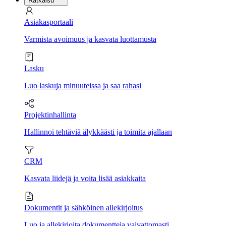
Ratkaisu
Asiakasportaali
Varmista avoimuus ja kasvata luottamusta
Lasku
Luo laskuja minuuteissa ja saa rahasi
Projektinhallinta
Hallinnoi tehtäviä älykkäästi ja toimita ajallaan
CRM
Kasvata liidejä ja voita lisää asiakkaita
Dokumentit ja sähköinen allekirjoitus
Luo ja allekirjoita dokumentteja vaivattomasti