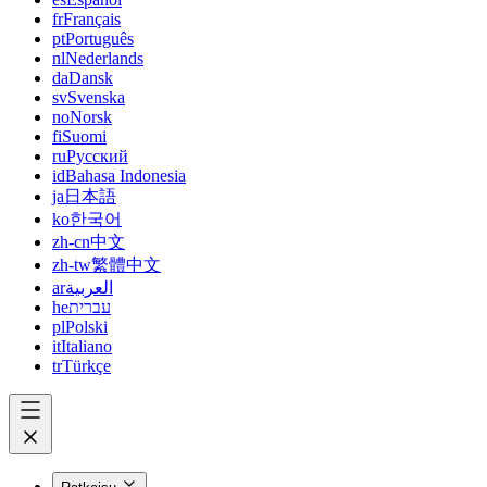
fr
Français
pt
Português
nl
Nederlands
da
Dansk
sv
Svenska
no
Norsk
fi
Suomi
ru
Русский
id
Bahasa Indonesia
ja
日本語
ko
한국어
zh-cn
中文
zh-tw
繁體中文
ar
العربية
he
עברית
pl
Polski
it
Italiano
tr
Türkçe