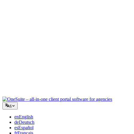
Luova toimisto
Yksi työtila briiffeille, palautteille ja laskutukselle, jotta luova
energiasi pysyy työssä.
Konsultointi
Tarjoukset, projektien seuranta ja laskutus yhdistettynä, jotta näytät
yhtä ammattimaiselta kuin neuvosi.
IT-palvelut
Hallinnoi tikettejä, retainereita ja asiakasportaaleja ilman tusinaa
SaaS-työkalua teipattuna yhteen.
fi
en
English
de
Deutsch
es
Español
fr
Français