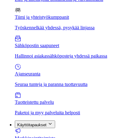
Tiimi ja yhteistyökumppanit
Työskennelkää yhdessä, pysykää linjassa
Sähköpostin saapuneet
Hallinnoi asiakassähköposteja yhdessä paikassa
Ajanseuranta
Seuraa tunteja ja paranna tuottavuutta
Tuotteistettu palvelu
Paketoi ja myy palveluita helposti
Käyttötapaukset