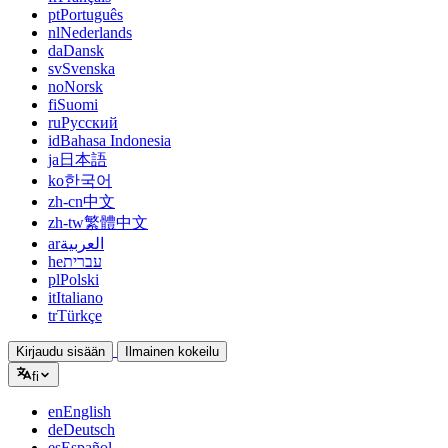
pt
Português
nl
Nederlands
da
Dansk
sv
Svenska
no
Norsk
fi
Suomi
ru
Русский
id
Bahasa Indonesia
ja
日本語
ko
한국어
zh-cn
中文
zh-tw
繁體中文
ar
العربية
he
עברית
pl
Polski
it
Italiano
tr
Türkçe
Kirjaudu sisään
Ilmainen kokeilu
fi
en
English
de
Deutsch
es
Español