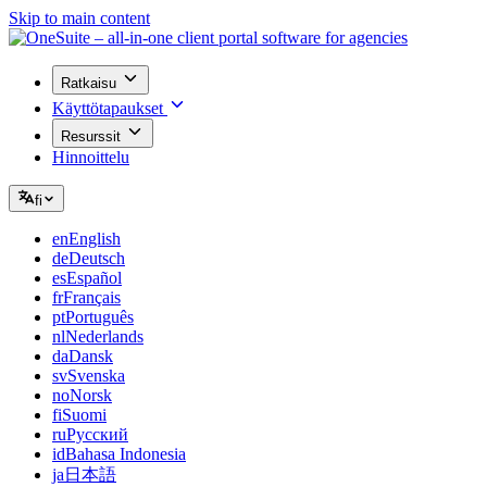
Skip to main content
Ratkaisu
Käyttötapaukset
Resurssit
Hinnoittelu
fi
en
English
de
Deutsch
es
Español
fr
Français
pt
Português
nl
Nederlands
da
Dansk
sv
Svenska
no
Norsk
fi
Suomi
ru
Русский
id
Bahasa Indonesia
ja
日本語