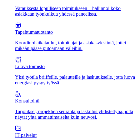
Varauksesta lopulliseen toimitukseen – hallinnoi koko
asiakkaan työnkulkua yhdessä paneelissa.
Tapahtumatuotanto
Koordinoi aikataulut, toimittajat ja asiakasviestintä, jottei
mikään pääse putoamaan väleihin.
Luova toimisto
Yksi työtila briiffeille, palautteille ja laskutukselle, jotta luova
energiasi pysyy työssä.
Konsultointi
Tarjoukset, projektien seuranta ja laskutus yhdistettynä, jotta
näytät yhtä ammattimaiselta kuin neuvosi.
IT-palvelut