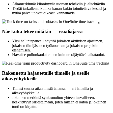
Aikamerkinnät kiinnittyvät suoraan tehtäviin ja alitehtäviin.
Tiedät tarkalleen, kuinka kauan kukin toimitettava kestää ja
mitkä palvelut ovat oikeasti kannattavia.
Näe kuka tekee mitäkin — reaaliajassa
Yksi hallintapaneeli näyttää jokaisen aktiivisen ajastimen,
jokaisen tiimijäsenen työkuorman ja jokaisen projektin
etenemisen.
Havaitse pullonkaulat ennen kuin ne räjäyttävät aikataulut.
Rakennettu hajautetuille tiimeille ja useille
aikavyöhykkeille
Tiimisi seuraa aikaa mistä tahansa — eri laitteilla ja
aikavyöhykkeillä.
Jokainen merkintä synkronoituu yhteen turvalliseen,
keskitettyyn järjestelmään, joten mitään ei katoa ja jokainen
tunti on kirjattu.