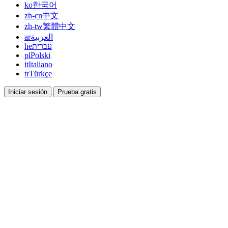
ko
한국어
zh-cn
中文
zh-tw
繁體中文
ar
العربية
he
עברית
pl
Polski
it
Italiano
tr
Türkçe
Iniciar sesión
Prueba gratis
Documentación
Guías y documentos de ayuda
Afiliados
Colabora y gana con nosotros
Integraciones