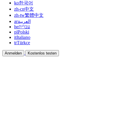
ko
한국어
zh-cn
中文
zh-tw
繁體中文
ar
العربية
he
עברית
pl
Polski
it
Italiano
tr
Türkçe
Anmelden
Kostenlos testen
Dokumentation
Anleitungen und Hilfedokumente
Affiliate
Partnern und gemeinsam verdienen
Integrationen