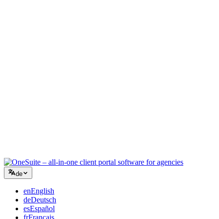
Kreativagentur
Ein Workspace für Briefings, Feedback und Abrechnung, damit Ihre
kreative Energie auf der Arbeit bleibt.
Beratung
Angebote, Projektverfolgung und Rechnungsstellung vereint, damit
Sie so professionell wirken wie Ihre Beratung.
IT-Dienstleistungen
Tickets, Retainer und Kundenportale verwalten, ohne ein Dutzend
SaaS-Tools zusammenzuflicken.
de
en
English
de
Deutsch
es
Español
fr
Français