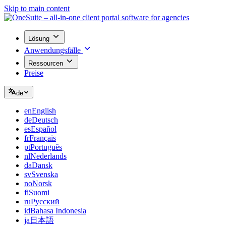
Skip to main content
Lösung
Anwendungsfälle
Ressourcen
Preise
de
en
English
de
Deutsch
es
Español
fr
Français
pt
Português
nl
Nederlands
da
Dansk
sv
Svenska
no
Norsk
fi
Suomi
ru
Русский
id
Bahasa Indonesia
ja
日本語