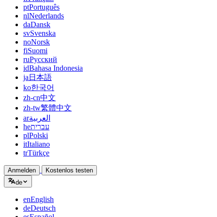
pt
Português
nl
Nederlands
da
Dansk
sv
Svenska
no
Norsk
fi
Suomi
ru
Русский
id
Bahasa Indonesia
ja
日本語
ko
한국어
zh-cn
中文
zh-tw
繁體中文
ar
العربية
he
עברית
pl
Polski
it
Italiano
tr
Türkçe
Anmelden
Kostenlos testen
de
en
English
de
Deutsch
es
Español