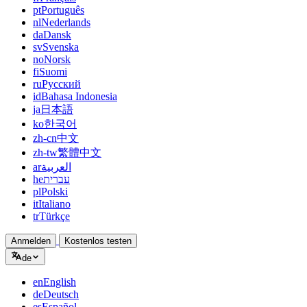
pt
Português
nl
Nederlands
da
Dansk
sv
Svenska
no
Norsk
fi
Suomi
ru
Русский
id
Bahasa Indonesia
ja
日本語
ko
한국어
zh-cn
中文
zh-tw
繁體中文
ar
العربية
he
עברית
pl
Polski
it
Italiano
tr
Türkçe
Anmelden
Kostenlos testen
de
en
English
de
Deutsch
es
Español