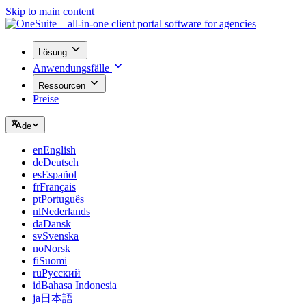
Skip to main content
Lösung
Anwendungsfälle
Ressourcen
Preise
de
en
English
de
Deutsch
es
Español
fr
Français
pt
Português
nl
Nederlands
da
Dansk
sv
Svenska
no
Norsk
fi
Suomi
ru
Русский
id
Bahasa Indonesia
ja
日本語