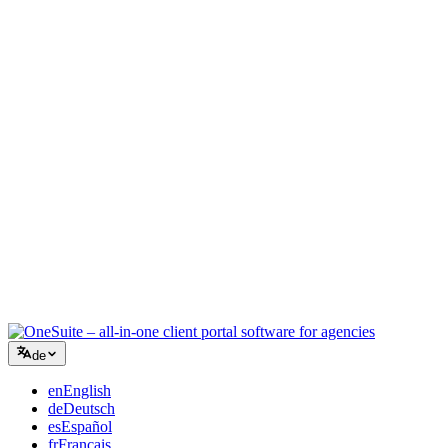
Kreativagentur
Ein Workspace für Briefings, Feedback und Abrechnung, damit Ihre
kreative Energie auf der Arbeit bleibt.
Beratung
Angebote, Projektverfolgung und Rechnungsstellung vereint, damit
Sie so professionell wirken wie Ihre Beratung.
IT-Dienstleistungen
Tickets, Retainer und Kundenportale verwalten, ohne ein Dutzend
SaaS-Tools zusammenzuflicken.
de
en
English
de
Deutsch
es
Español
fr
Français