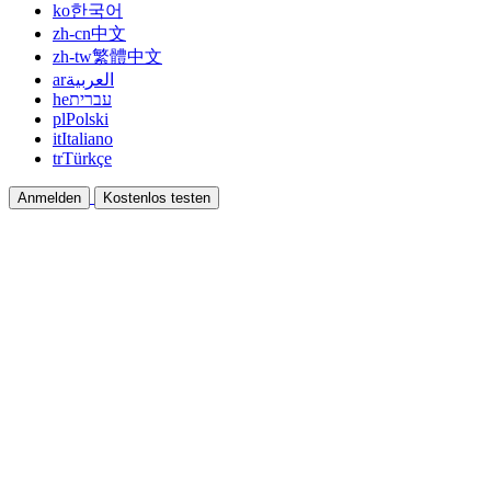
ko
한국어
zh-cn
中文
zh-tw
繁體中文
ar
العربية
he
עברית
pl
Polski
it
Italiano
tr
Türkçe
Anmelden
Kostenlos testen
Dokumentation
Anleitungen und Hilfedokumente
Affiliate
Partnern und gemeinsam verdienen
Integrationen