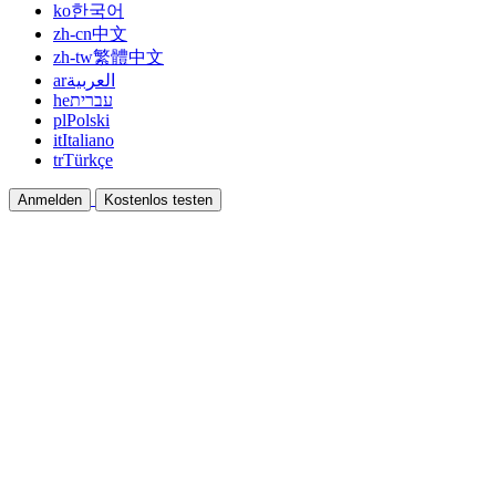
ko
한국어
zh-cn
中文
zh-tw
繁體中文
ar
العربية
he
עברית
pl
Polski
it
Italiano
tr
Türkçe
Anmelden
Kostenlos testen
Dokumentation
Anleitungen und Hilfedokumente
Affiliate
Partnern und gemeinsam verdienen
Integrationen