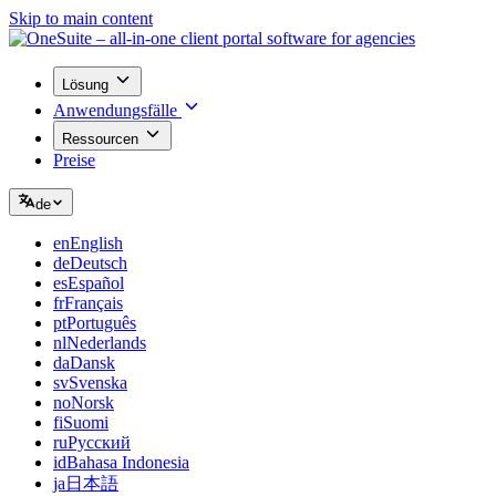
Skip to main content
Lösung
Anwendungsfälle
Ressourcen
Preise
de
en
English
de
Deutsch
es
Español
fr
Français
pt
Português
nl
Nederlands
da
Dansk
sv
Svenska
no
Norsk
fi
Suomi
ru
Русский
id
Bahasa Indonesia
ja
日本語