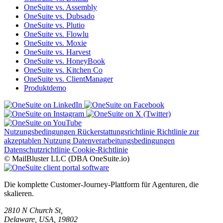
OneSuite vs. Assembly
OneSuite vs. Dubsado
OneSuite vs. Plutio
OneSuite vs. Flowlu
OneSuite vs. Moxie
OneSuite vs. Harvest
OneSuite vs. HoneyBook
OneSuite vs. Kitchen Co
OneSuite vs. ClientManager
Produktdemo
Nutzungsbedingungen
Rückerstattungsrichtlinie
Richtlinie zur
akzeptablen Nutzung
Datenverarbeitungsbedingungen
Datenschutzrichtlinie
Cookie-Richtlinie
© MailBluster LLC (DBA OneSuite.io)
Die komplette Customer-Journey-Plattform für Agenturen, die
skalieren.
2810 N Church St,
Delaware, USA, 19802