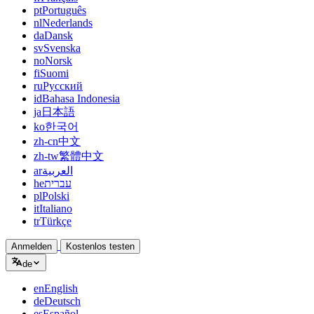
pt
Português
nl
Nederlands
da
Dansk
sv
Svenska
no
Norsk
fi
Suomi
ru
Русский
id
Bahasa Indonesia
ja
日本語
ko
한국어
zh-cn
中文
zh-tw
繁體中文
ar
العربية
he
עברית
pl
Polski
it
Italiano
tr
Türkçe
Anmelden
Kostenlos testen
de
en
English
de
Deutsch
es
Español