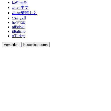
ko
한국어
zh-cn
中文
zh-tw
繁體中文
ar
العربية
he
עברית
pl
Polski
it
Italiano
tr
Türkçe
Anmelden
Kostenlos testen
Dokumentation
Anleitungen und Hilfedokumente
Affiliate
Partnern und gemeinsam verdienen
Integrationen