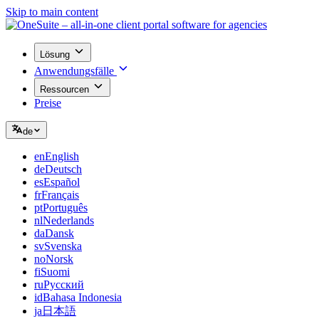
Skip to main content
Lösung
Anwendungsfälle
Ressourcen
Preise
de
en
English
de
Deutsch
es
Español
fr
Français
pt
Português
nl
Nederlands
da
Dansk
sv
Svenska
no
Norsk
fi
Suomi
ru
Русский
id
Bahasa Indonesia
ja
日本語