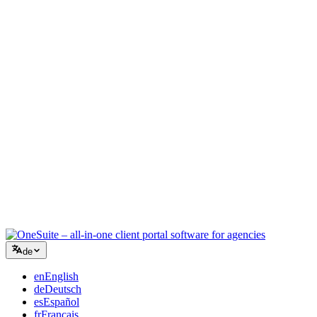
Kreativagentur
Ein Workspace für Briefings, Feedback und Abrechnung, damit Ihre
kreative Energie auf der Arbeit bleibt.
Beratung
Angebote, Projektverfolgung und Rechnungsstellung vereint, damit
Sie so professionell wirken wie Ihre Beratung.
IT-Dienstleistungen
Tickets, Retainer und Kundenportale verwalten, ohne ein Dutzend
SaaS-Tools zusammenzuflicken.
de
en
English
de
Deutsch
es
Español
fr
Français