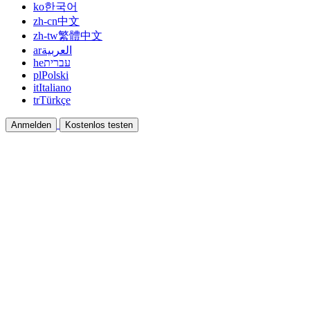
ko
한국어
zh-cn
中文
zh-tw
繁體中文
ar
العربية
he
עברית
pl
Polski
it
Italiano
tr
Türkçe
Anmelden
Kostenlos testen
Dokumentation
Anleitungen und Hilfedokumente
Affiliate
Partnern und gemeinsam verdienen
Integrationen