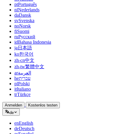
pt
Português
nl
Nederlands
da
Dansk
sv
Svenska
no
Norsk
fi
Suomi
ru
Русский
id
Bahasa Indonesia
ja
日本語
ko
한국어
zh-cn
中文
zh-tw
繁體中文
ar
العربية
he
עברית
pl
Polski
it
Italiano
tr
Türkçe
Anmelden
Kostenlos testen
de
en
English
de
Deutsch
es
Español