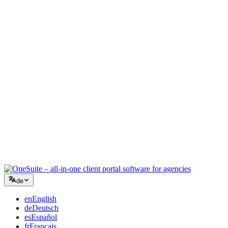
Kreativagentur
Ein Workspace für Briefings, Feedback und Abrechnung, damit Ihre
kreative Energie auf der Arbeit bleibt.
Beratung
Angebote, Projektverfolgung und Rechnungsstellung vereint, damit
Sie so professionell wirken wie Ihre Beratung.
IT-Dienstleistungen
Tickets, Retainer und Kundenportale verwalten, ohne ein Dutzend
SaaS-Tools zusammenzuflicken.
de
en
English
de
Deutsch
es
Español
fr
Français