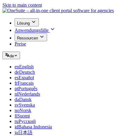
Skip to main content
Lösung
Anwendungsfälle
Ressourcen
Preise
de
en
English
de
Deutsch
es
Español
fr
Français
pt
Português
nl
Nederlands
da
Dansk
sv
Svenska
no
Norsk
fi
Suomi
ru
Русский
id
Bahasa Indonesia
ja
日本語