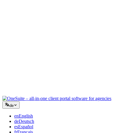
Kreativagentur
Ein Workspace für Briefings, Feedback und Abrechnung, damit Ihre
kreative Energie auf der Arbeit bleibt.
Beratung
Angebote, Projektverfolgung und Rechnungsstellung vereint, damit
Sie so professionell wirken wie Ihre Beratung.
IT-Dienstleistungen
Tickets, Retainer und Kundenportale verwalten, ohne ein Dutzend
SaaS-Tools zusammenzuflicken.
de
en
English
de
Deutsch
es
Español
fr
Français