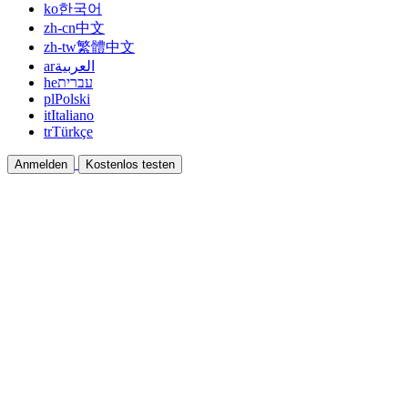
ko
한국어
zh-cn
中文
zh-tw
繁體中文
ar
العربية
he
עברית
pl
Polski
it
Italiano
tr
Türkçe
Anmelden
Kostenlos testen
Dokumentation
Anleitungen und Hilfedokumente
Affiliate
Partnern und gemeinsam verdienen
Integrationen