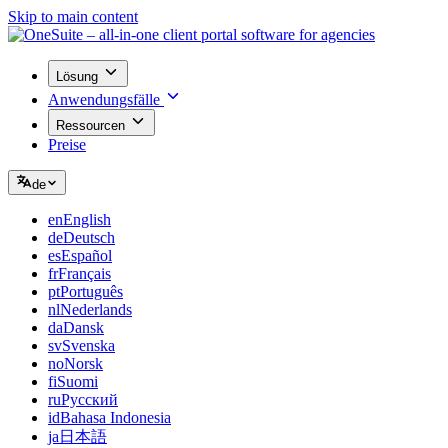
Skip to main content
Lösung
Anwendungsfälle
Ressourcen
Preise
de
en
English
de
Deutsch
es
Español
fr
Français
pt
Português
nl
Nederlands
da
Dansk
sv
Svenska
no
Norsk
fi
Suomi
ru
Русский
id
Bahasa Indonesia
ja
日本語