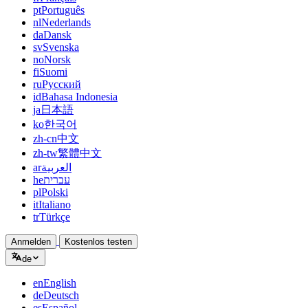
pt
Português
nl
Nederlands
da
Dansk
sv
Svenska
no
Norsk
fi
Suomi
ru
Русский
id
Bahasa Indonesia
ja
日本語
ko
한국어
zh-cn
中文
zh-tw
繁體中文
ar
العربية
he
עברית
pl
Polski
it
Italiano
tr
Türkçe
Anmelden
Kostenlos testen
de
en
English
de
Deutsch
es
Español