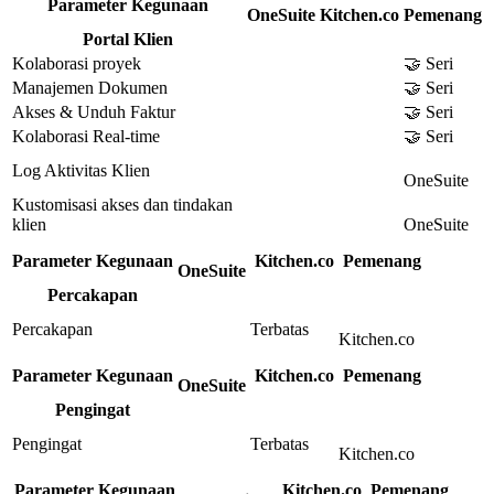
Parameter Kegunaan
OneSuite
Kitchen.co
Pemenang
Portal Klien
Kolaborasi proyek
🤝 Seri
Manajemen Dokumen
🤝 Seri
Akses & Unduh Faktur
🤝 Seri
Kolaborasi Real-time
🤝 Seri
Log Aktivitas Klien
OneSuite
Kustomisasi akses dan tindakan
klien
OneSuite
Parameter Kegunaan
Kitchen.co
Pemenang
OneSuite
Percakapan
Percakapan
Terbatas
Kitchen.co
Parameter Kegunaan
Kitchen.co
Pemenang
OneSuite
Pengingat
Pengingat
Terbatas
Kitchen.co
Parameter Kegunaan
Kitchen.co
Pemenang