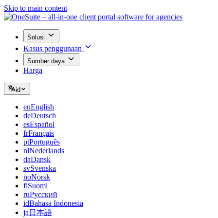
Skip to main content
Solusi
Kasus penggunaan
Sumber daya
Harga
id
en
English
de
Deutsch
es
Español
fr
Français
pt
Português
nl
Nederlands
da
Dansk
sv
Svenska
no
Norsk
fi
Suomi
ru
Русский
id
Bahasa Indonesia
ja
日本語