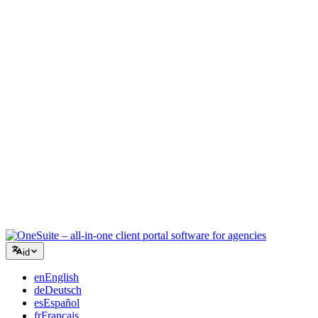
Agensi Kreatif
Satu ruang kerja untuk brief, umpan balik, dan penagihan sehingga
energi kreatif Anda tetap pada pekerjaan.
Konsultasi
Proposal, pelacakan proyek, dan faktur terpadu sehingga Anda
terlihat seprofesional saran Anda.
Layanan TI
Kelola tiket, retainer, dan portal klien tanpa harus menggabungkan
selusin alat SaaS.
id
en
English
de
Deutsch
es
Español
fr
Français