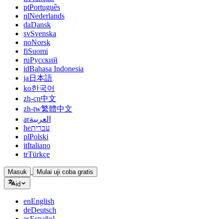
pt
Português
nl
Nederlands
da
Dansk
sv
Svenska
no
Norsk
fi
Suomi
ru
Русский
id
Bahasa Indonesia
ja
日本語
ko
한국어
zh-cn
中文
zh-tw
繁體中文
ar
العربية
he
עברית
pl
Polski
it
Italiano
tr
Türkçe
Masuk
Mulai uji coba gratis
id
en
English
de
Deutsch
es
Español