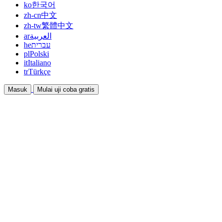
ko
한국어
zh-cn
中文
zh-tw
繁體中文
ar
العربية
he
עברית
pl
Polski
it
Italiano
tr
Türkçe
Masuk
Mulai uji coba gratis
Dokumentasi
Panduan dan dokumen bantuan
Afiliasi
Bermitra dan dapatkan penghasilan bersama
Integrasi