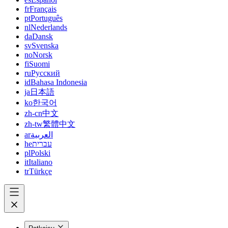
fr
Français
pt
Português
nl
Nederlands
da
Dansk
sv
Svenska
no
Norsk
fi
Suomi
ru
Русский
id
Bahasa Indonesia
ja
日本語
ko
한국어
zh-cn
中文
zh-tw
繁體中文
ar
العربية
he
עברית
pl
Polski
it
Italiano
tr
Türkçe