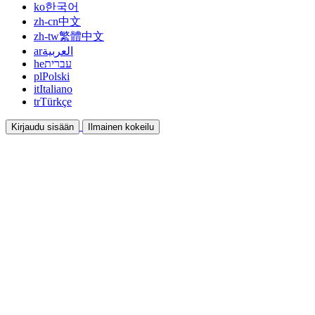
ko
한국어
zh-cn
中文
zh-tw
繁體中文
ar
العربية
he
עברית
pl
Polski
it
Italiano
tr
Türkçe
Kirjaudu sisään
Ilmainen kokeilu
Dokumentaatio
Oppaat ja ohjeet
Affiliate
Ole kumppani ja ansaitse yhdessä
Integraatiot