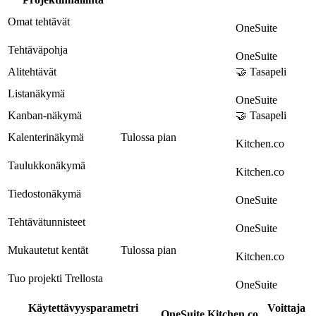
Omat tehtävät
OneSuite
Tehtäväpohja
OneSuite
Alitehtävät
🤝 Tasapeli
Listanäkymä
OneSuite
Kanban-näkymä
🤝 Tasapeli
Kalenterinäkymä
Tulossa pian
Kitchen.co
Taulukkonäkymä
Kitchen.co
Tiedostonäkymä
OneSuite
Tehtävätunnisteet
OneSuite
Mukautetut kentät
Tulossa pian
Kitchen.co
Tuo projekti Trellosta
OneSuite
Käytettävyysparametri
Voittaja
OneSuite
Kitchen.co