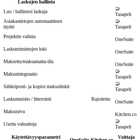
Laskujen hallinta
🤝
Luo / hallinnoi laskuja
Tasapeli
Asiakastietojen automaattinen
🤝
täyttö
Tasapeli
Projektin valinta
OneSuite
Laskutoimintojen loki
OneSuite
Maksettu/maksamatta-tila
OneSuite
🤝
Maksuintegraatio
Tasapeli
🤝
Sähköposti- ja kopioi maksulinkit
Tasapeli
Laskumuistio / litterointi
Rajoitettu
OneSuite
Maksusivu
Kitchen.co
🤝
Useita valuuttoja
Tasapeli
Käytettävyysparametri
Voittaja
OneSuite
Kitchen.co