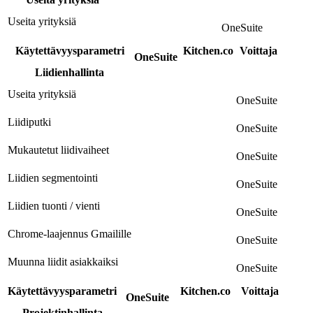
Useita yrityksiä
OneSuite
Käytettävyysparametri
Kitchen.co
Voittaja
OneSuite
Liidienhallinta
Useita yrityksiä
OneSuite
Liidiputki
OneSuite
Mukautetut liidivaiheet
OneSuite
Liidien segmentointi
OneSuite
Liidien tuonti / vienti
OneSuite
Chrome-laajennus Gmailille
OneSuite
Muunna liidit asiakkaiksi
OneSuite
Käytettävyysparametri
Kitchen.co
Voittaja
OneSuite
Projektinhallinta