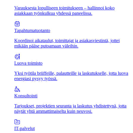
Varauksesta lopulliseen toimitukseen – hallinnoi koko
asiakkaan työnkulkua yhdessä paneelissa.
Tapahtumatuotanto
Koordinoi aikataulut, toimittajat ja asiakasviestintä, jottei
mikään pääse putoamaan väleihin.
Luova toimisto
Yksi työtila briiffeille, palautteille ja laskutukselle, jotta luova
energiasi pysyy työssä.
Konsultointi
Tarjoukset, projektien seuranta ja laskutus yhdistettynä, jotta
näytät yhtä ammattimaiselta kuin neuvosi.
IT-palvelut