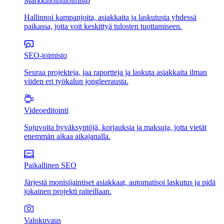
Markkinointitoimisto
Hallinnoi kampanjoita, asiakkaita ja laskutusta yhdessä
paikassa, jotta voit keskittyä tulosten tuottamiseen.
SEO-toimisto
Seuraa projekteja, jaa raportteja ja laskuta asiakkaita ilman
viiden eri työkalun jongleerausta.
Videoeditointi
Sujuvoita hyväksyntöjä, korjauksia ja maksuja, jotta vietät
enemmän aikaa aikajanalla.
Paikallinen SEO
Järjestä monisijaintiset asiakkaat, automatisoi laskutus ja pidä
jokainen projekti raiteillaan.
Valokuvaus