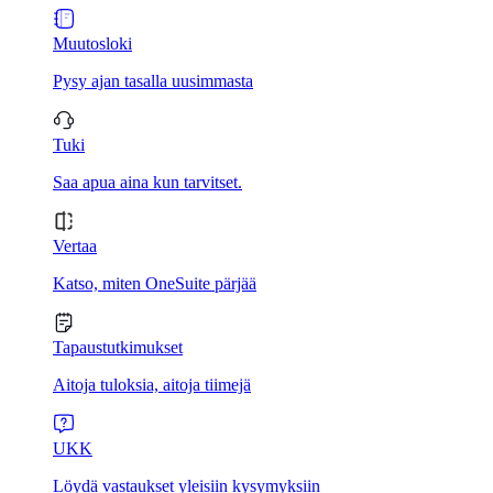
Muutosloki
Pysy ajan tasalla uusimmasta
Tuki
Saa apua aina kun tarvitset.
Vertaa
Katso, miten OneSuite pärjää
Tapaustutkimukset
Aitoja tuloksia, aitoja tiimejä
UKK
Löydä vastaukset yleisiin kysymyksiin