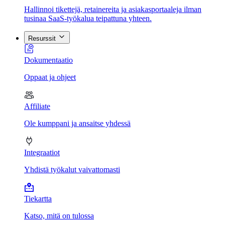
Hallinnoi tikettejä, retainereita ja asiakasportaaleja ilman
tusinaa SaaS-työkalua teipattuna yhteen.
Resurssit
Dokumentaatio
Oppaat ja ohjeet
Affiliate
Ole kumppani ja ansaitse yhdessä
Integraatiot
Yhdistä työkalut vaivattomasti
Tiekartta
Katso, mitä on tulossa