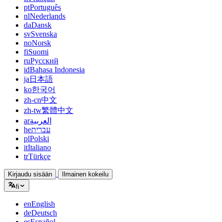
pt
Português
nl
Nederlands
da
Dansk
sv
Svenska
no
Norsk
fi
Suomi
ru
Русский
id
Bahasa Indonesia
ja
日本語
ko
한국어
zh-cn
中文
zh-tw
繁體中文
ar
العربية
he
עברית
pl
Polski
it
Italiano
tr
Türkçe
Kirjaudu sisään
Ilmainen kokeilu
fi
en
English
de
Deutsch
es
Español