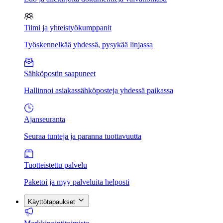
Tiimi ja yhteistyökumppanit
Työskennelkää yhdessä, pysykää linjassa
Sähköpostin saapuneet
Hallinnoi asiakassähköposteja yhdessä paikassa
Ajanseuranta
Seuraa tunteja ja paranna tuottavuutta
Tuotteistettu palvelu
Paketoi ja myy palveluita helposti
Käyttötapaukset