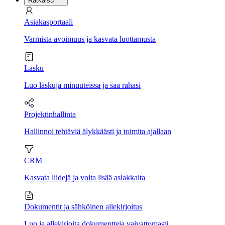
Ratkaisu
Asiakasportaali
Varmista avoimuus ja kasvata luottamusta
Lasku
Luo laskuja minuuteissa ja saa rahasi
Projektinhallinta
Hallinnoi tehtäviä älykkäästi ja toimita ajallaan
CRM
Kasvata liidejä ja voita lisää asiakkaita
Dokumentit ja sähköinen allekirjoitus
Luo ja allekirjoita dokumentteja vaivattomasti