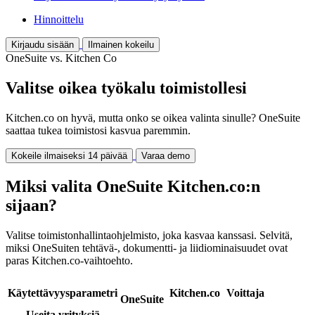
Hinnoittelu
Kirjaudu sisään
Ilmainen kokeilu
OneSuite vs. Kitchen Co
Valitse oikea työkalu toimistollesi
Kitchen.co on hyvä, mutta onko se oikea valinta sinulle? OneSuite
saattaa tukea toimistosi kasvua paremmin.
Kokeile ilmaiseksi 14 päivää
Varaa demo
Miksi valita OneSuite Kitchen.co:n
sijaan?
Valitse toimistonhallintaohjelmisto, joka kasvaa kanssasi. Selvitä,
miksi OneSuiten tehtävä-, dokumentti- ja liidiominaisuudet ovat
paras Kitchen.co-vaihtoehto.
Käytettävyysparametri
Kitchen.co
Voittaja
OneSuite
Useita yrityksiä