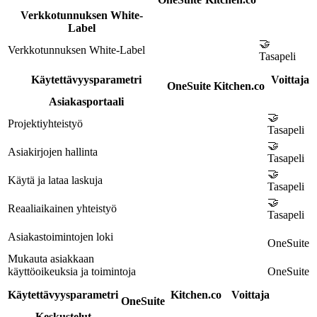
Verkkotunnuksen White-
Label
🤝
Verkkotunnuksen White-Label
Tasapeli
Käytettävyysparametri
Voittaja
OneSuite
Kitchen.co
Asiakasportaali
🤝
Projektiyhteistyö
Tasapeli
🤝
Asiakirjojen hallinta
Tasapeli
🤝
Käytä ja lataa laskuja
Tasapeli
🤝
Reaaliaikainen yhteistyö
Tasapeli
Asiakastoimintojen loki
OneSuite
Mukauta asiakkaan
käyttöoikeuksia ja toimintoja
OneSuite
Käytettävyysparametri
Kitchen.co
Voittaja
OneSuite
Keskustelut