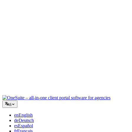
Luova toimisto
Yksi työtila briiffeille, palautteille ja laskutukselle, jotta luova
energiasi pysyy työssä.
Konsultointi
Tarjoukset, projektien seuranta ja laskutus yhdistettynä, jotta näytät
yhtä ammattimaiselta kuin neuvosi.
IT-palvelut
Hallinnoi tikettejä, retainereita ja asiakasportaaleja ilman tusinaa
SaaS-työkalua teipattuna yhteen.
fi
en
English
de
Deutsch
es
Español
fr
Français