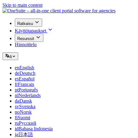
Skip to main content
Ratkaisu
Käyttötapaukset
Resurssit
Hinnoittelu
fi
en
English
de
Deutsch
es
Español
fr
Français
pt
Português
nl
Nederlands
da
Dansk
sv
Svenska
no
Norsk
fi
Suomi
ru
Русский
id
Bahasa Indonesia
ja
日本語