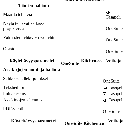
Tiimien hallinta
🤝
Määritä tehtäviä
Tasapeli
Näytä tehtävät kaikissa
projekteissa
OneSuite
Valmiiden tehtävien välilehti
OneSuite
Osastot
OneSuite
Käytettävyysparametri
Kitchen.co
Voittaja
OneSuite
Asiakirjojen luonti ja hallinta
Sähköiset allekirjoitukset
OneSuite
Tekstieditori
🤝 Tasapeli
Pohjakeskus
🤝 Tasapeli
Asiakirjojen tallennus
🤝 Tasapeli
PDF-vienti
OneSuite
Käytettävyysparametri
Voittaja
OneSuite
Kitchen.co