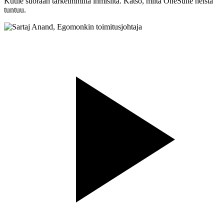
Kuule suoraan tärkeimmiltä ihmisiltä. Katso, miltä OneSuite heistä
tuntuu.