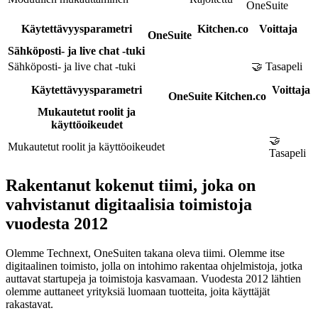
OneSuite
Käytettävyysparametri
Kitchen.co
Voittaja
OneSuite
Sähköposti- ja live chat -tuki
Sähköposti- ja live chat -tuki
🤝 Tasapeli
Käytettävyysparametri
Voittaja
OneSuite
Kitchen.co
Mukautetut roolit ja
käyttöoikeudet
🤝
Mukautetut roolit ja käyttöoikeudet
Tasapeli
Rakentanut kokenut tiimi, joka on
vahvistanut digitaalisia toimistoja
vuodesta 2012
Olemme Technext, OneSuiten takana oleva tiimi. Olemme itse
digitaalinen toimisto, jolla on intohimo rakentaa ohjelmistoja, jotka
auttavat startupeja ja toimistoja kasvamaan. Vuodesta 2012 lähtien
olemme auttaneet yrityksiä luomaan tuotteita, joita käyttäjät
rakastavat.