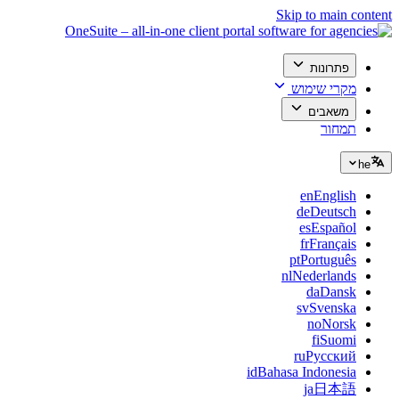
Skip to main content
פתרונות
מקרי שימוש
משאבים
תמחור
he
en
English
de
Deutsch
es
Español
fr
Français
pt
Português
nl
Nederlands
da
Dansk
sv
Svenska
no
Norsk
fi
Suomi
ru
Русский
id
Bahasa Indonesia
ja
日本語