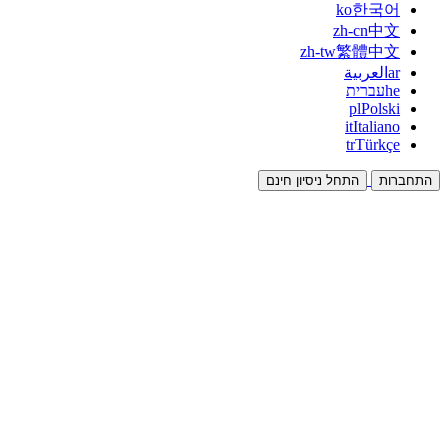
ko
한국어
zh-cn
中文
zh-tw
繁體中文
ar
العربية
he
עברית
pl
Polski
it
Italiano
tr
Türkçe
התחברות
התחל ניסיון חינם
תיעוד
מדריכים ומסמכי עזרה
שותפים
שותפו והרוויחו יחד
אינטגרציות