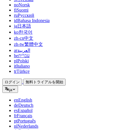
no
Norsk
fi
Suomi
ru
Русский
id
Bahasa Indonesia
ja
日本語
ko
한국어
zh-cn
中文
zh-tw
繁體中文
ar
العربية
he
עברית
pl
Polski
it
Italiano
tr
Türkçe
ログイン
無料トライアルを開始
ja
en
English
de
Deutsch
es
Español
fr
Français
pt
Português
nl
Nederlands