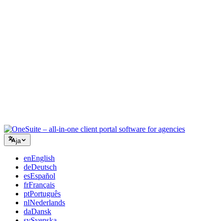
コンサルティング
提案書、プロジェクト追跡、請求を統合し、アドバイスと同
じくらいプロフェッショナルに見えるように。
ITサービス
チケット、リテイナー、クライアントポータルを、複数の
SaaSツールをつなぎ合わせることなく管理できます。
ja
en
English
de
Deutsch
es
Español
fr
Français
pt
Português
nl
Nederlands
da
Dansk
sv
Svenska