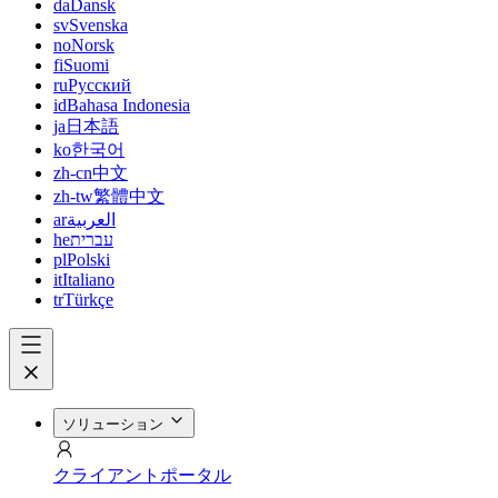
da
Dansk
sv
Svenska
no
Norsk
fi
Suomi
ru
Русский
id
Bahasa Indonesia
ja
日本語
ko
한국어
zh-cn
中文
zh-tw
繁體中文
ar
العربية
he
עברית
pl
Polski
it
Italiano
tr
Türkçe
ソリューション
クライアントポータル