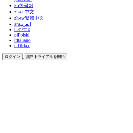
ko
한국어
zh-cn
中文
zh-tw
繁體中文
ar
العربية
he
עברית
pl
Polski
it
Italiano
tr
Türkçe
ログイン
無料トライアルを開始
ドキュメント
ガイドとヘルプドキュメント
アフィリエイト
パートナーになって一緒に稼ぐ
統合