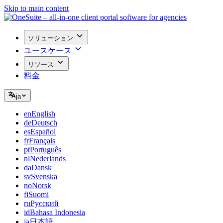
Skip to main content
ソリューション
ユースケース
リソース
料金
ja
en
English
de
Deutsch
es
Español
fr
Français
pt
Português
nl
Nederlands
da
Dansk
sv
Svenska
no
Norsk
fi
Suomi
ru
Русский
id
Bahasa Indonesia
ja
日本語