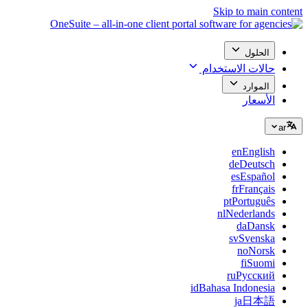
Skip to main content
الحلول
حالات الاستخدام
الموارد
الأسعار
ar
en
English
de
Deutsch
es
Español
fr
Français
pt
Português
nl
Nederlands
da
Dansk
sv
Svenska
no
Norsk
fi
Suomi
ru
Русский
id
Bahasa Indonesia
ja
日本語