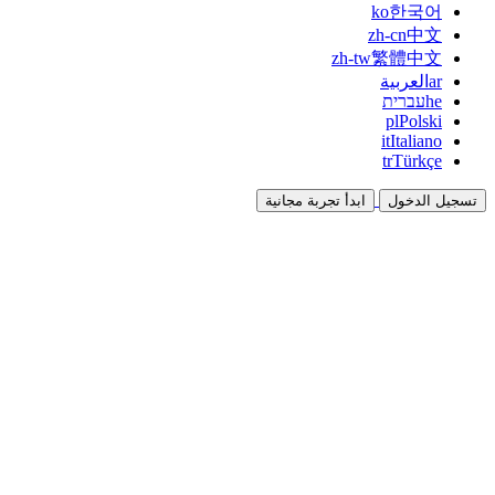
ko
한국어
zh-cn
中文
zh-tw
繁體中文
ar
العربية
he
עברית
pl
Polski
it
Italiano
tr
Türkçe
تسجيل الدخول
ابدأ تجربة مجانية
التوثيق
الأدلة والوثائق المرجعية
برنامج الشراكة
شارك واكسب معاً
التكاملات