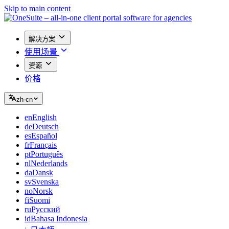
Skip to main content
解决方案
使用场景
资源
价格
zh-cn
en
English
de
Deutsch
es
Español
fr
Français
pt
Português
nl
Nederlands
da
Dansk
sv
Svenska
no
Norsk
fi
Suomi
ru
Русский
id
Bahasa Indonesia