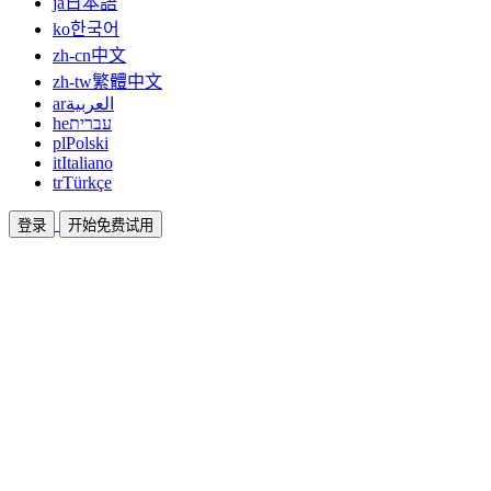
ja
日本語
ko
한국어
zh-cn
中文
zh-tw
繁體中文
ar
العربية
he
עברית
pl
Polski
it
Italiano
tr
Türkçe
登录
开始免费试用
文档
指南和帮助文档
联盟
合作共赢