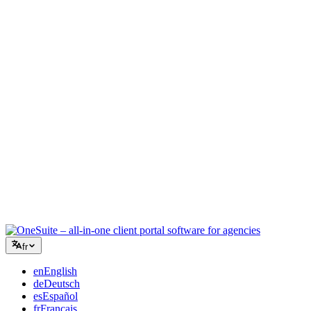
Agence créative
Un espace unique pour les briefs, les retours et la facturation, pour
que votre énergie créative reste sur le travail.
Conseil
Propositions, suivi de projet et facturation unifiés pour paraître aussi
professionnel que vos conseils.
Services informatiques
Gérez tickets, retainers et portails clients sans assembler une dizaine
d'outils SaaS à la va-vite.
fr
en
English
de
Deutsch
es
Español
fr
Français