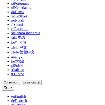
pt
Português
nl
Nederlands
da
Dansk
sv
Svenska
no
Norsk
fi
Suomi
ru
Русский
id
Bahasa Indonesia
ja
日本語
ko
한국어
zh-cn
中文
zh-tw
繁體中文
ar
العربية
he
עברית
pl
Polski
it
Italiano
tr
Türkçe
Connexion
Essai gratuit
fr
en
English
de
Deutsch
es
Español