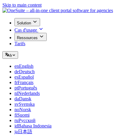
Skip to main content
Solution
Cas d'usage
Ressources
Tarifs
fr
en
English
de
Deutsch
es
Español
fr
Français
pt
Português
nl
Nederlands
da
Dansk
sv
Svenska
no
Norsk
fi
Suomi
ru
Русский
id
Bahasa Indonesia
ja
日本語