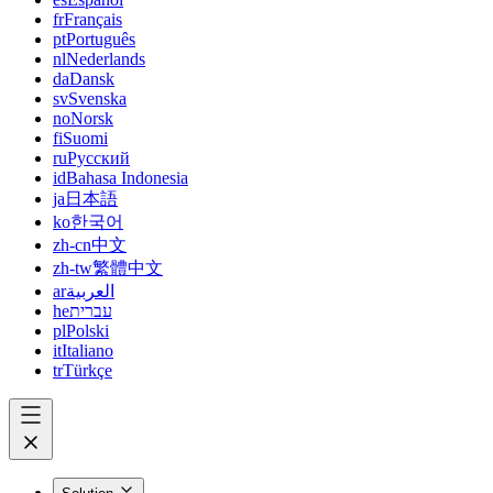
fr
Français
pt
Português
nl
Nederlands
da
Dansk
sv
Svenska
no
Norsk
fi
Suomi
ru
Русский
id
Bahasa Indonesia
ja
日本語
ko
한국어
zh-cn
中文
zh-tw
繁體中文
ar
العربية
he
עברית
pl
Polski
it
Italiano
tr
Türkçe