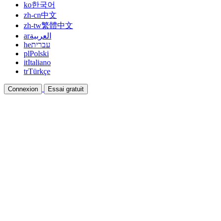
ko
한국어
zh-cn
中文
zh-tw
繁體中文
ar
العربية
he
עברית
pl
Polski
it
Italiano
tr
Türkçe
Connexion
Essai gratuit
Documentation
Guides et documents d'aide
Affiliation
Devenez partenaire et gagnez ensemble
Intégrations