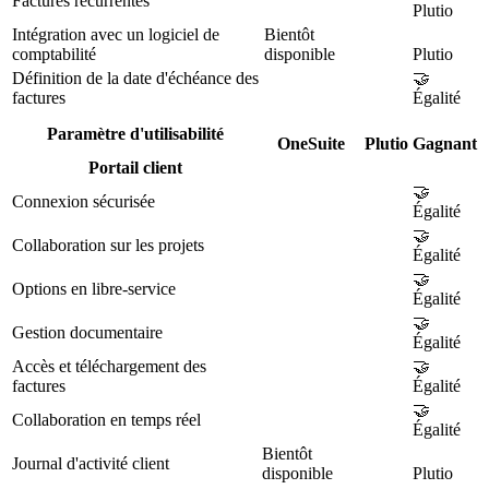
Factures récurrentes
Plutio
Intégration avec un logiciel de
Bientôt
comptabilité
disponible
Plutio
Définition de la date d'échéance des
🤝
factures
Égalité
Paramètre d'utilisabilité
OneSuite
Plutio
Gagnant
Portail client
🤝
Connexion sécurisée
Égalité
🤝
Collaboration sur les projets
Égalité
🤝
Options en libre-service
Égalité
🤝
Gestion documentaire
Égalité
Accès et téléchargement des
🤝
factures
Égalité
🤝
Collaboration en temps réel
Égalité
Bientôt
Journal d'activité client
disponible
Plutio