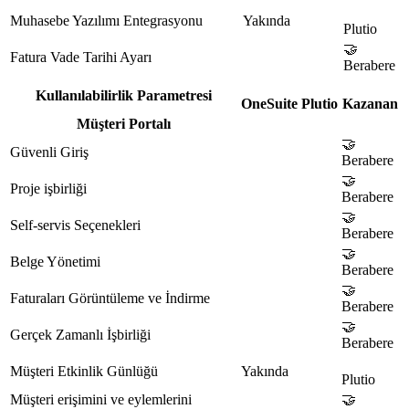
Muhasebe Yazılımı Entegrasyonu
Yakında
Plutio
🤝
Fatura Vade Tarihi Ayarı
Berabere
Kullanılabilirlik Parametresi
OneSuite
Plutio
Kazanan
Müşteri Portalı
🤝
Güvenli Giriş
Berabere
🤝
Proje işbirliği
Berabere
🤝
Self-servis Seçenekleri
Berabere
🤝
Belge Yönetimi
Berabere
🤝
Faturaları Görüntüleme ve İndirme
Berabere
🤝
Gerçek Zamanlı İşbirliği
Berabere
Müşteri Etkinlik Günlüğü
Yakında
Plutio
Müşteri erişimini ve eylemlerini
🤝