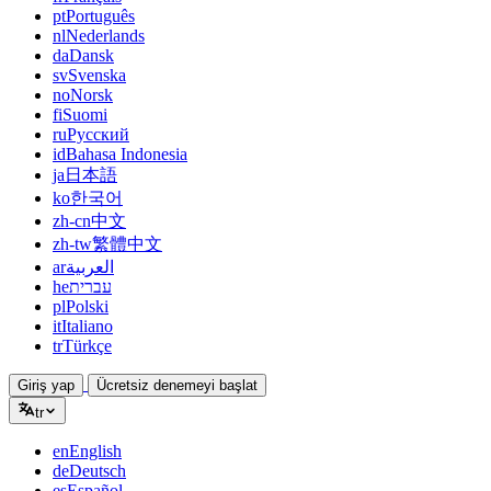
pt
Português
nl
Nederlands
da
Dansk
sv
Svenska
no
Norsk
fi
Suomi
ru
Русский
id
Bahasa Indonesia
ja
日本語
ko
한국어
zh-cn
中文
zh-tw
繁體中文
ar
العربية
he
עברית
pl
Polski
it
Italiano
tr
Türkçe
Giriş yap
Ücretsiz denemeyi başlat
tr
en
English
de
Deutsch
es
Español