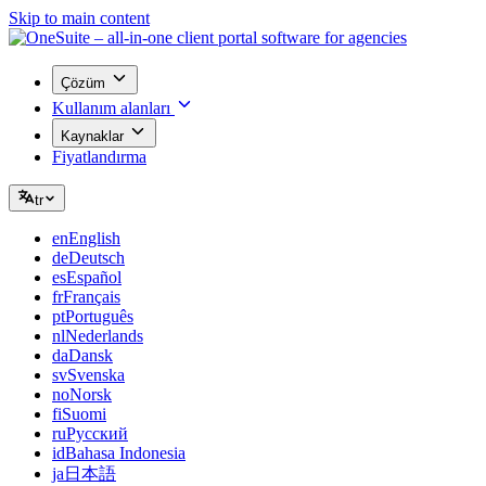
Skip to main content
Çözüm
Kullanım alanları
Kaynaklar
Fiyatlandırma
tr
en
English
de
Deutsch
es
Español
fr
Français
pt
Português
nl
Nederlands
da
Dansk
sv
Svenska
no
Norsk
fi
Suomi
ru
Русский
id
Bahasa Indonesia
ja
日本語