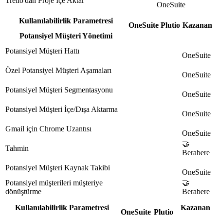
Trello'dan Proje İçe Aktar
OneSuite
Kullanılabilirlik Parametresi
OneSuite
Plutio
Kazanan
Potansiyel Müşteri Yönetimi
Potansiyel Müşteri Hattı
OneSuite
Özel Potansiyel Müşteri Aşamaları
OneSuite
Potansiyel Müşteri Segmentasyonu
OneSuite
Potansiyel Müşteri İçe/Dışa Aktarma
OneSuite
Gmail için Chrome Uzantısı
OneSuite
🤝
Tahmin
Berabere
Potansiyel Müşteri Kaynak Takibi
OneSuite
Potansiyel müşterileri müşteriye
🤝
dönüştürme
Berabere
Kullanılabilirlik Parametresi
Kazanan
OneSuite
Plutio