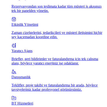
Rezervasyondan son teslimata kadar tüm müşteri iş akışınızı
tek bir panelden yönetin.
Etkinlik Yönetimi
Zaman çizelgelerini, tedarikçileri ve müşteri iletişimini hiçbir
şey kaçırmadan koordine edin.
Yaratıcı Ajans
Briefler, geri bildirimler ve faturalandırma için tek çalışma
alanı, böylece yaratıcı enerjiniz işe odaklanır.
Danışmanlık
Teklifler, proje takibi ve faturalandırma bir arada, böylece
tavsiyeleriniz kadar profesyonel görünürsünüz.
BT Hizmetleri