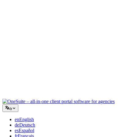
Yaratıcı Ajans
Briefler, geri bildirimler ve faturalandırma için tek çalışma alanı,
böylece yaratıcı enerjiniz işe odaklanır.
Danışmanlık
Teklifler, proje takibi ve faturalandırma bir arada, böylece
tavsiyeleriniz kadar profesyonel görünürsünüz.
BT Hizmetleri
Talepleri, sözleşmeleri ve müşteri portallarını düzinelerce SaaS
aracını birbirine bağlamadan yönetin.
tr
en
English
de
Deutsch
es
Español
fr
Français