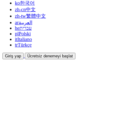
ko
한국어
zh-cn
中文
zh-tw
繁體中文
ar
العربية
he
עברית
pl
Polski
it
Italiano
tr
Türkçe
Giriş yap
Ücretsiz denemeyi başlat
Dokümantasyon
Kılavuzlar ve yardım belgeleri
İş Ortaklığı
Ortak olun ve birlikte kazanın
Entegrasyonlar