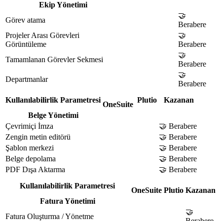
Ekip Yönetimi
🤝
Görev atama
Berabere
Projeler Arası Görevleri
🤝
Görüntüleme
Berabere
🤝
Tamamlanan Görevler Sekmesi
Berabere
🤝
Departmanlar
Berabere
Kullanılabilirlik Parametresi
Plutio
Kazanan
OneSuite
Belge Yönetimi
Çevrimiçi İmza
🤝 Berabere
Zengin metin editörü
🤝 Berabere
Şablon merkezi
🤝 Berabere
Belge depolama
🤝 Berabere
PDF Dışa Aktarma
🤝 Berabere
Kullanılabilirlik Parametresi
OneSuite
Plutio
Kazanan
Fatura Yönetimi
🤝
Fatura Oluşturma / Yönetme
Berabere