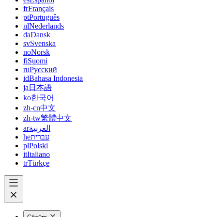
fr
Français
pt
Português
nl
Nederlands
da
Dansk
sv
Svenska
no
Norsk
fi
Suomi
ru
Русский
id
Bahasa Indonesia
ja
日本語
ko
한국어
zh-cn
中文
zh-tw
繁體中文
ar
العربية
he
עברית
pl
Polski
it
Italiano
tr
Türkçe