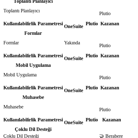
Toplantı Planlayıcı
Toplantı Planlayıcı
Plutio
Kullanılabilirlik Parametresi
Plutio
Kazanan
OneSuite
Formlar
Formlar
Yakında
Plutio
Kullanılabilirlik Parametresi
Plutio
Kazanan
OneSuite
Mobil Uygulama
Mobil Uygulama
Plutio
Kullanılabilirlik Parametresi
Plutio
Kazanan
OneSuite
Muhasebe
Muhasebe
Plutio
Kullanılabilirlik Parametresi
Plutio
Kazanan
OneSuite
Çoklu Dil Desteği
Çoklu Dil Desteği
🤝 Berabere