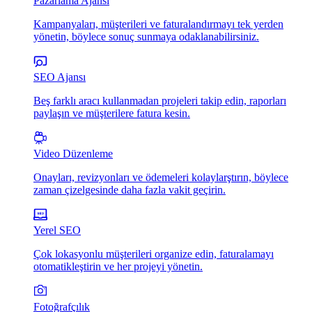
Pazarlama Ajansı
Kampanyaları, müşterileri ve faturalandırmayı tek yerden
yönetin, böylece sonuç sunmaya odaklanabilirsiniz.
SEO Ajansı
Beş farklı aracı kullanmadan projeleri takip edin, raporları
paylaşın ve müşterilere fatura kesin.
Video Düzenleme
Onayları, revizyonları ve ödemeleri kolaylarştırın, böylece
zaman çizelgesinde daha fazla vakit geçirin.
Yerel SEO
Çok lokasyonlu müşterileri organize edin, faturalamayı
otomatikleştirin ve her projeyi yönetin.
Fotoğrafçılık