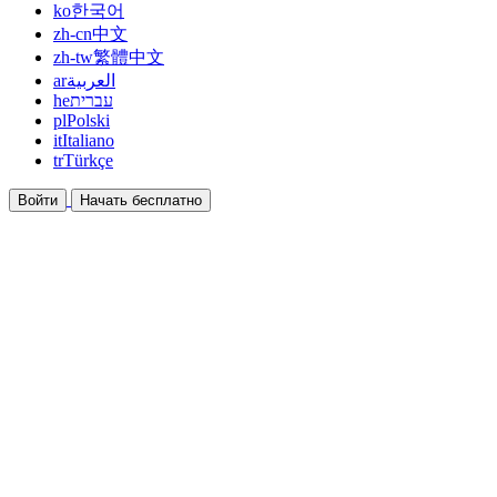
ko
한국어
zh-cn
中文
zh-tw
繁體中文
ar
العربية
he
עברית
pl
Polski
it
Italiano
tr
Türkçe
Войти
Начать бесплатно
Документация
Руководства и справочные документы
Партнёрская программа
Станьте партнёром и зарабатывайте вместе
Интеграции