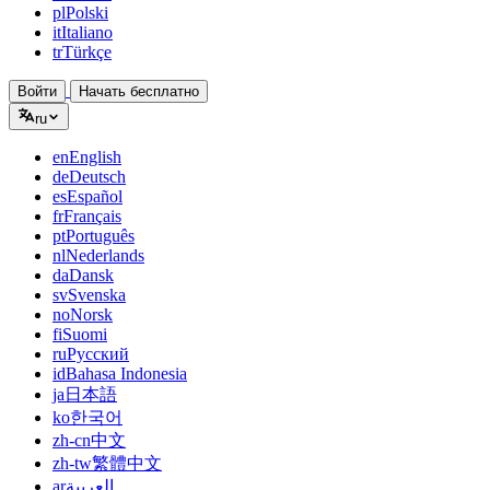
pl
Polski
it
Italiano
tr
Türkçe
Войти
Начать бесплатно
ru
en
English
de
Deutsch
es
Español
fr
Français
pt
Português
nl
Nederlands
da
Dansk
sv
Svenska
no
Norsk
fi
Suomi
ru
Русский
id
Bahasa Indonesia
ja
日本語
ko
한국어
zh-cn
中文
zh-tw
繁體中文
ar
العربية