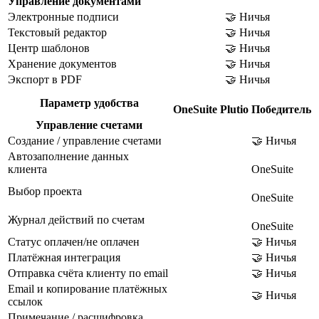
Управление документами
Электронные подписи
🤝 Ничья
Текстовый редактор
🤝 Ничья
Центр шаблонов
🤝 Ничья
Хранение документов
🤝 Ничья
Экспорт в PDF
🤝 Ничья
Параметр удобства
OneSuite
Plutio
Победитель
Управление счетами
Создание / управление счетами
🤝 Ничья
Автозаполнение данных
клиента
OneSuite
Выбор проекта
OneSuite
Журнал действий по счетам
OneSuite
Статус оплачен/не оплачен
🤝 Ничья
Платёжная интеграция
🤝 Ничья
Отправка счёта клиенту по email
🤝 Ничья
Email и копирование платёжных
🤝 Ничья
ссылок
Примечание / расшифровка