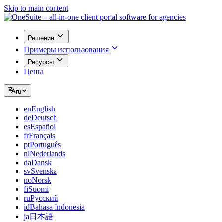
Skip to main content
Решение
Примеры использования
Ресурсы
Цены
ru
en
English
de
Deutsch
es
Español
fr
Français
pt
Português
nl
Nederlands
da
Dansk
sv
Svenska
no
Norsk
fi
Suomi
ru
Русский
id
Bahasa Indonesia
ja
日本語