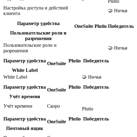
Plutio
Настройка доступа и действий
🤝 Ничья
клиента
Параметр удобства
OneSuite
Plutio
Победитель
Пользовательские роли и
разрешения
Пользовательские роли и
🤝 Ничья
разрешения
Параметр удобства
Plutio
Победитель
OneSuite
White Label
White Label
🤝 Ничья
Параметр удобства
Plutio
Победитель
OneSuite
Учёт времени
Учёт времени
Скоро
Plutio
Параметр удобства
Plutio
Победитель
OneSuite
Почтовый ящик