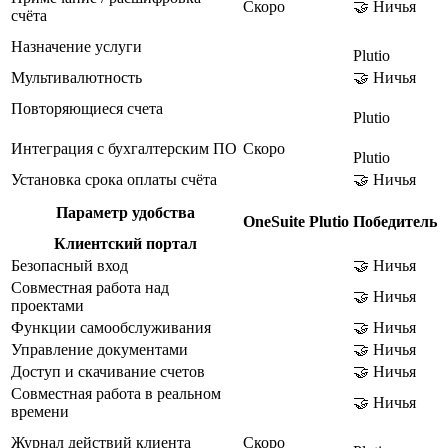
Скоро
🤝 Ничья
счёта
Назначение услуги
Plutio
Мультивалютность
🤝 Ничья
Повторяющиеся счета
Plutio
Интеграция с бухгалтерским ПО
Скоро
Plutio
Установка срока оплаты счёта
🤝 Ничья
Параметр удобства
OneSuite
Plutio
Победитель
Клиентский портал
Безопасный вход
🤝 Ничья
Совместная работа над
🤝 Ничья
проектами
Функции самообслуживания
🤝 Ничья
Управление документами
🤝 Ничья
Доступ и скачивание счетов
🤝 Ничья
Совместная работа в реальном
🤝 Ничья
времени
Журнал действий клиента
Скоро