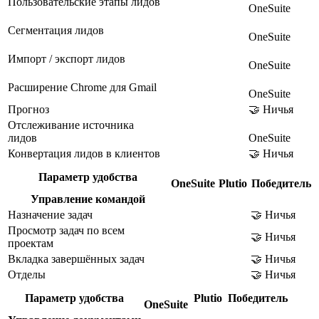
Пользовательские этапы лидов
OneSuite
Сегментация лидов
OneSuite
Импорт / экспорт лидов
OneSuite
Расширение Chrome для Gmail
OneSuite
Прогноз
🤝 Ничья
Отслеживание источника
лидов
OneSuite
Конвертация лидов в клиентов
🤝 Ничья
Параметр удобства
OneSuite
Plutio
Победитель
Управление командой
Назначение задач
🤝 Ничья
Просмотр задач по всем
🤝 Ничья
проектам
Вкладка завершённых задач
🤝 Ничья
Отделы
🤝 Ничья
Параметр удобства
Plutio
Победитель
OneSuite