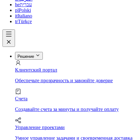
he
עברית
pl
Polski
it
Italiano
tr
Türkçe
Решение
Клиентский портал
Обеспечьте прозрачность и завоюйте доверие
Счета
Создавайте счета за минуты и получайте оплату
Управление проектами
Умное управление задачами и своевременная доставка