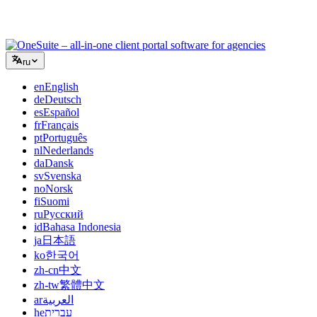
клиентскими порталами, не склеивая дюжину SaaS-
инструментов.
ru
en
English
de
Deutsch
es
Español
fr
Français
pt
Português
nl
Nederlands
da
Dansk
sv
Svenska
no
Norsk
fi
Suomi
ru
Русский
id
Bahasa Indonesia
ja
日本語
ko
한국어
zh-cn
中文
zh-tw
繁體中文
ar
العربية
he
עברית