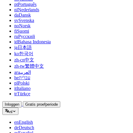
pt
Português
nl
Nederlands
da
Dansk
sv
Svenska
no
Norsk
fi
Suomi
ru
Русский
id
Bahasa Indonesia
ja
日本語
ko
한국어
zh-cn
中文
zh-tw
繁體中文
ar
العربية
he
עברית
pl
Polski
it
Italiano
tr
Türkçe
Inloggen
Gratis proefperiode
nl
en
English
de
Deutsch
es
Español