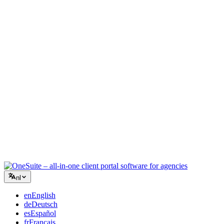
Creatief bureau
Eén werkruimte voor briefings, feedback en facturatie, zodat je
creatieve energie bij het werk blijft.
Consultancy
Offertes, projecttracking en facturatie verenigd, zodat je er net zo
professioneel uitziet als je advies.
IT-diensten
Beheer tickets, retainers en klantenportalen zonder een dozijn SaaS-
tools aan elkaar te plakken.
nl
en
English
de
Deutsch
es
Español
fr
Français