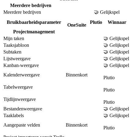
Meerdere bedrijven
Meerdere bedrijven
🤝 Gelijkspel
Bruikbaarheidsparameter
Plutio
Winnaar
OneSuite
Projectmanagement
Mijn taken
🤝 Gelijkspel
Taaksjabloon
🤝 Gelijkspel
Subtaken
🤝 Gelijkspel
Lijstweergave
🤝 Gelijkspel
Kanban-weergave
🤝 Gelijkspel
Kalenderweergave
Binnenkort
Plutio
Tabelweergave
Plutio
Tijdlijnweergave
Plutio
Bestandenweergave
🤝 Gelijkspel
Taaklabels
🤝 Gelijkspel
Aangepaste velden
Binnenkort
Plutio