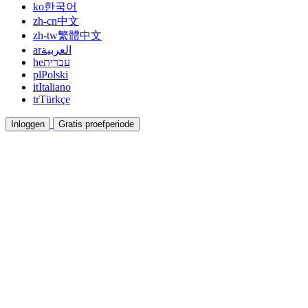
ko
한국어
zh-cn
中文
zh-tw
繁體中文
ar
العربية
he
עברית
pl
Polski
it
Italiano
tr
Türkçe
Inloggen
Gratis proefperiode
Documentatie
Gidsen en helpdocumenten
Affiliate
Werk samen en verdien samen
Integraties