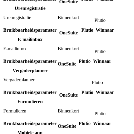
OneSuite
Urenregistratie
Urenregistratie
Binnenkort
Plutio
Bruikbaarheidsparameter
Plutio
Winnaar
OneSuite
E-mailinbox
E-mailinbox
Binnenkort
Plutio
Bruikbaarheidsparameter
Plutio
Winnaar
OneSuite
Vergaderplanner
Vergaderplanner
Plutio
Bruikbaarheidsparameter
Plutio
Winnaar
OneSuite
Formulieren
Formulieren
Binnenkort
Plutio
Bruikbaarheidsparameter
Plutio
Winnaar
OneSuite
Mobiele app