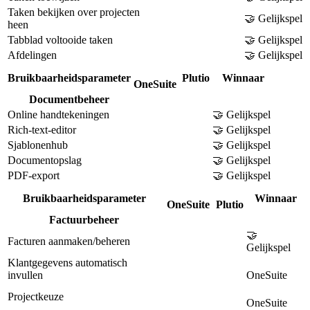
Taken bekijken over projecten
🤝 Gelijkspel
heen
Tabblad voltooide taken
🤝 Gelijkspel
Afdelingen
🤝 Gelijkspel
Bruikbaarheidsparameter
Plutio
Winnaar
OneSuite
Documentbeheer
Online handtekeningen
🤝 Gelijkspel
Rich-text-editor
🤝 Gelijkspel
Sjablonenhub
🤝 Gelijkspel
Documentopslag
🤝 Gelijkspel
PDF-export
🤝 Gelijkspel
Bruikbaarheidsparameter
Winnaar
OneSuite
Plutio
Factuurbeheer
🤝
Facturen aanmaken/beheren
Gelijkspel
Klantgegevens automatisch
invullen
OneSuite
Projectkeuze
OneSuite