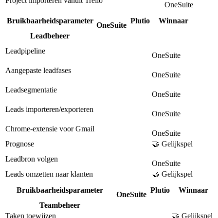
Project importeren vanuit Trello
OneSuite
Bruikbaarheidsparameter
Plutio
Winnaar
OneSuite
Leadbeheer
Leadpipeline
OneSuite
Aangepaste leadfases
OneSuite
Leadsegmentatie
OneSuite
Leads importeren/exporteren
OneSuite
Chrome-extensie voor Gmail
OneSuite
Prognose
🤝 Gelijkspel
Leadbron volgen
OneSuite
Leads omzetten naar klanten
🤝 Gelijkspel
Bruikbaarheidsparameter
Plutio
Winnaar
OneSuite
Teambeheer
Taken toewijzen
🤝 Gelijkspel