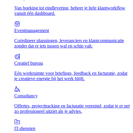
Van boeking tot eindlevering, beheer je hele klantworkflow
vanuit één dashboard.
Eventmanagement
Coördineer planningen, leveranciers en klantcommunicatie
zonder dat er iets tussen wal en schip valt.
Creatief bureau
Eén werkruimte voor briefings, feedback en facturatie, zodat
je creatieve energie bij het werk blijft.
Consultancy
Offertes, projecttracking en facturatie verenigd, zodat je er net
zo professioneel uitziet als je advies.
IT-diensten