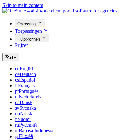
Skip to main content
Oplossing
Toepassingen
Hulpbronnen
Prijzen
nl
en
English
de
Deutsch
es
Español
fr
Français
pt
Português
nl
Nederlands
da
Dansk
sv
Svenska
no
Norsk
fi
Suomi
ru
Русский
id
Bahasa Indonesia
ja
日本語