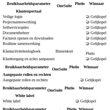
Bruikbaarheidsparameter
Plutio
Winnaar
OneSuite
Klantenportaal
Veilige login
🤝 Gelijkspel
Projectsamenwerking
🤝 Gelijkspel
Selfserviceopties
🤝 Gelijkspel
Documentbeheer
🤝 Gelijkspel
Facturen openen en downloaden
🤝 Gelijkspel
Realtime samenwerking
🤝 Gelijkspel
Klantactiviteitenlogboek
Binnenkort
Plutio
Klanttoegang en acties aanpassen
🤝 Gelijkspel
Bruikbaarheidsparameter
Plutio
Winnaar
OneSuite
Aangepaste rollen en rechten
Aangepaste rollen en rechten
🤝 Gelijkspel
Bruikbaarheidsparameter
Plutio
Winnaar
OneSuite
White label
White label
🤝 Gelijkspel
Bruikbaarheidsparameter
Plutio
Winnaar