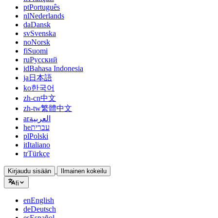
pt
Português
nl
Nederlands
da
Dansk
sv
Svenska
no
Norsk
fi
Suomi
ru
Русский
id
Bahasa Indonesia
ja
日本語
ko
한국어
zh-cn
中文
zh-tw
繁體中文
ar
العربية
he
עברית
pl
Polski
it
Italiano
tr
Türkçe
Kirjaudu sisään
Ilmainen kokeilu
fi
en
English
de
Deutsch
es
Español