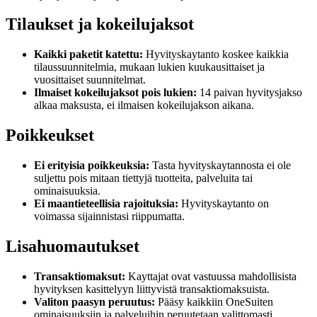
Tilaukset ja kokeilujaksot
Kaikki paketit katettu:
Hyvityskaytanto koskee kaikkia
tilaussuunnitelmia, mukaan lukien kuukausittaiset ja
vuosittaiset suunnitelmat.
Ilmaiset kokeilujaksot pois lukien:
14 paivan hyvitysjakso
alkaa maksusta, ei ilmaisen kokeilujakson aikana.
Poikkeukset
Ei erityisia poikkeuksia:
Tasta hyvityskaytannosta ei ole
suljettu pois mitaan tiettyjä tuotteita, palveluita tai
ominaisuuksia.
Ei maantieteellisia rajoituksia:
Hyvityskaytanto on
voimassa sijainnistasi riippumatta.
Lisahuomautukset
Transaktiomaksut:
Kayttajat ovat vastuussa mahdollisista
hyvityksen kasittelyyn liittyvistä transaktiomaksuista.
Valiton paasyn peruutus:
Pääsy kaikkiin OneSuiten
ominaisuuksiin ja palveluihin peruutetaan valittomasti