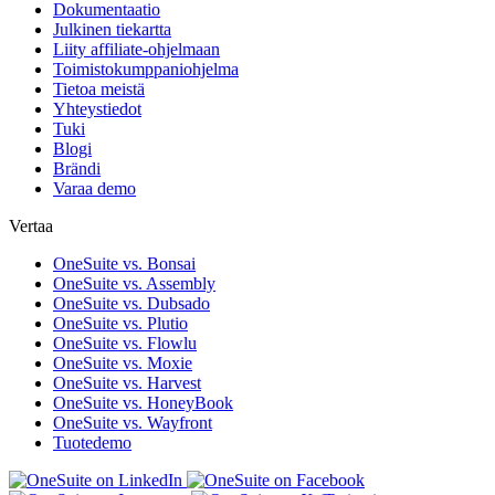
Dokumentaatio
Julkinen tiekartta
Liity affiliate-ohjelmaan
Toimistokumppaniohjelma
Tietoa meistä
Yhteystiedot
Tuki
Blogi
Brändi
Varaa demo
Vertaa
OneSuite vs. Bonsai
OneSuite vs. Assembly
OneSuite vs. Dubsado
OneSuite vs. Plutio
OneSuite vs. Flowlu
OneSuite vs. Moxie
OneSuite vs. Harvest
OneSuite vs. HoneyBook
OneSuite vs. Wayfront
Tuotedemo