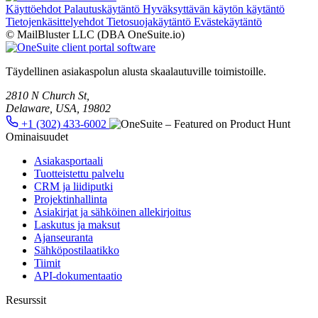
Käyttöehdot
Palautuskäytäntö
Hyväksyttävän käytön käytäntö
Tietojenkäsittelyehdot
Tietosuojakäytäntö
Evästekäytäntö
© MailBluster LLC (DBA OneSuite.io)
Täydellinen asiakaspolun alusta skaalautuville toimistoille.
2810 N Church St,
Delaware, USA, 19802
+1 (302) 433-6002
Ominaisuudet
Asiakasportaali
Tuotteistettu palvelu
CRM ja liidiputki
Projektinhallinta
Asiakirjat ja sähköinen allekirjoitus
Laskutus ja maksut
Ajanseuranta
Sähköpostilaatikko
Tiimit
API-dokumentaatio
Resurssit