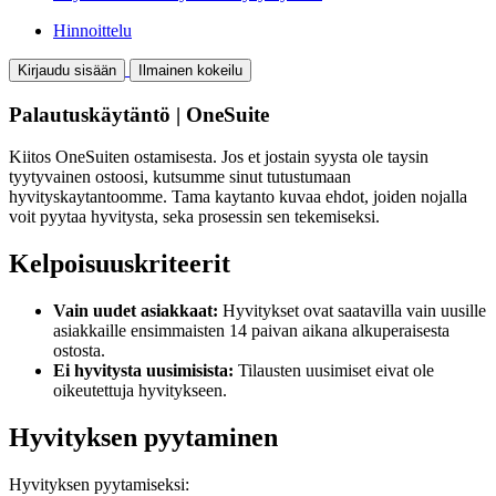
Hinnoittelu
Kirjaudu sisään
Ilmainen kokeilu
Palautuskäytäntö | OneSuite
Kiitos OneSuiten ostamisesta. Jos et jostain syysta ole taysin
tyytyvainen ostoosi, kutsumme sinut tutustumaan
hyvityskaytantoomme. Tama kaytanto kuvaa ehdot, joiden nojalla
voit pyytaa hyvitysta, seka prosessin sen tekemiseksi.
Kelpoisuuskriteerit
Vain uudet asiakkaat:
Hyvitykset ovat saatavilla vain uusille
asiakkaille ensimmaisten 14 paivan aikana alkuperaisesta
ostosta.
Ei hyvitysta uusimisista:
Tilausten uusimiset eivat ole
oikeutettuja hyvitykseen.
Hyvityksen pyytaminen
Hyvityksen pyytamiseksi: