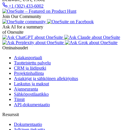
+1 (302) 433-6002
Join Our Community
Ask AI for a summary
of Onesuite
Ominaisuudet
Asiakasportaali
Tuotteistettu palvelu
CRM ja liidiputki
Projektinhallinta
Asiakirjat ja sähköinen allekirjoitus
Laskutus ja maksut
Ajanseuranta
Sähköpostilaatikko
Tiimit
API-dokumentaatio
Resurssit
Dokumentaatio
Julkinen tiekartta