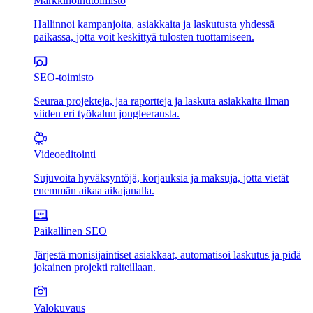
Markkinointitoimisto
Hallinnoi kampanjoita, asiakkaita ja laskutusta yhdessä
paikassa, jotta voit keskittyä tulosten tuottamiseen.
SEO-toimisto
Seuraa projekteja, jaa raportteja ja laskuta asiakkaita ilman
viiden eri työkalun jongleerausta.
Videoeditointi
Sujuvoita hyväksyntöjä, korjauksia ja maksuja, jotta vietät
enemmän aikaa aikajanalla.
Paikallinen SEO
Järjestä monisijaintiset asiakkaat, automatisoi laskutus ja pidä
jokainen projekti raiteillaan.
Valokuvaus