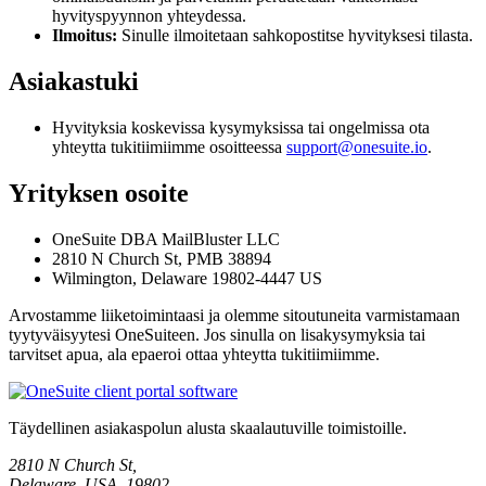
hyvityspyynnon yhteydessa.
Ilmoitus:
Sinulle ilmoitetaan sahkopostitse hyvityksesi tilasta.
Asiakastuki
Hyvityksia koskevissa kysymyksissa tai ongelmissa ota
yhteytta tukitiimiimme osoitteessa
support@onesuite.io
.
Yrityksen osoite
OneSuite DBA MailBluster LLC
2810 N Church St, PMB 38894
Wilmington, Delaware 19802-4447 US
Arvostamme liiketoimintaasi ja olemme sitoutuneita varmistamaan
tyytyväisyytesi OneSuiteen. Jos sinulla on lisakysymyksia tai
tarvitset apua, ala epaeroi ottaa yhteytta tukitiimiimme.
Täydellinen asiakaspolun alusta skaalautuville toimistoille.
2810 N Church St,
Delaware, USA, 19802