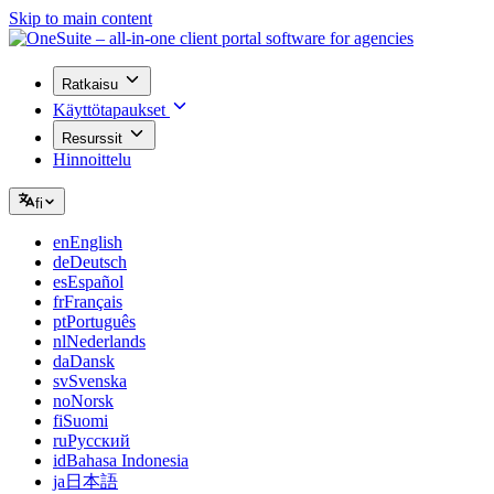
Skip to main content
Ratkaisu
Käyttötapaukset
Resurssit
Hinnoittelu
fi
en
English
de
Deutsch
es
Español
fr
Français
pt
Português
nl
Nederlands
da
Dansk
sv
Svenska
no
Norsk
fi
Suomi
ru
Русский
id
Bahasa Indonesia
ja
日本語