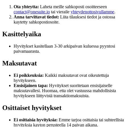
Ota yhteytta:
Laheta meille sahkoposti osoitteeseen
contact@onesuite.io
tai vieraile
yhteydenottosivullamme
.
Anna tarvittavat tiedot:
Liita tilauksesi tiedot ja ostossa
kaytetty sahkopostiosoite.
Kasittelyaika
Hyvitykset kasitellaan 3-30 arkipaivan kuluessa pyyntosi
paivamaarasta.
Maksutavat
Ei poikkeuksia:
Kaikki maksutavat ovat oikeutettuja
hyvitykseen.
Ensisijainen tapa:
Hyvitykset suoritetaan ensisijaiselle
maksutavallesi. Huomaa, etta olet vastuussa mahdollisista
hyvitykseen liittyvistä transaktiomaksuista.
Osittaiset hyvitykset
Ei osittaisia hyvityksia:
Emme tarjoa osittaisia tai suhteellisia
hyvityksia kayton perusteella 14 paivan aikana.