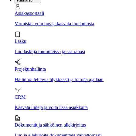
Ratkaisu
Asiakasportaali
Varmista avoimuus ja kasvata luottamusta
Lasku
Luo laskuja minuuteissa ja saa rahasi
Projektinhallinta
Hallinnoi tehtäviä älykkäästi ja toimita ajallaan
CRM
Kasvata liidejä ja voita lisää asiakkaita
Dokumentit ja sähköinen allekirjoitus
Luo ja allekirjoita dokumentteja vaivattomasti