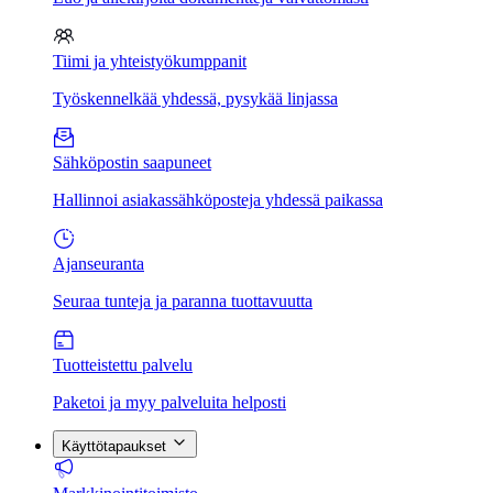
Tiimi ja yhteistyökumppanit
Työskennelkää yhdessä, pysykää linjassa
Sähköpostin saapuneet
Hallinnoi asiakassähköposteja yhdessä paikassa
Ajanseuranta
Seuraa tunteja ja paranna tuottavuutta
Tuotteistettu palvelu
Paketoi ja myy palveluita helposti
Käyttötapaukset