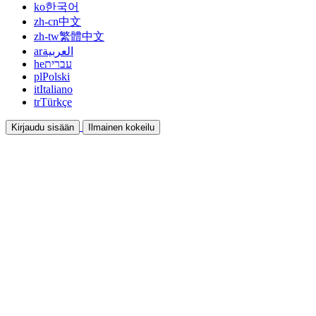
ko
한국어
zh-cn
中文
zh-tw
繁體中文
ar
العربية
he
עברית
pl
Polski
it
Italiano
tr
Türkçe
Kirjaudu sisään
Ilmainen kokeilu
Dokumentaatio
Oppaat ja ohjeet
Affiliate
Ole kumppani ja ansaitse yhdessä
Integraatiot