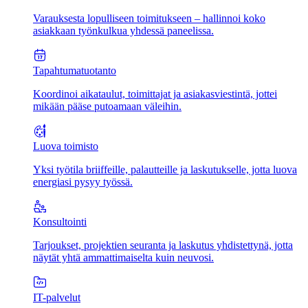
Varauksesta lopulliseen toimitukseen – hallinnoi koko
asiakkaan työnkulkua yhdessä paneelissa.
Tapahtumatuotanto
Koordinoi aikataulut, toimittajat ja asiakasviestintä, jottei
mikään pääse putoamaan väleihin.
Luova toimisto
Yksi työtila briiffeille, palautteille ja laskutukselle, jotta luova
energiasi pysyy työssä.
Konsultointi
Tarjoukset, projektien seuranta ja laskutus yhdistettynä, jotta
näytät yhtä ammattimaiselta kuin neuvosi.
IT-palvelut