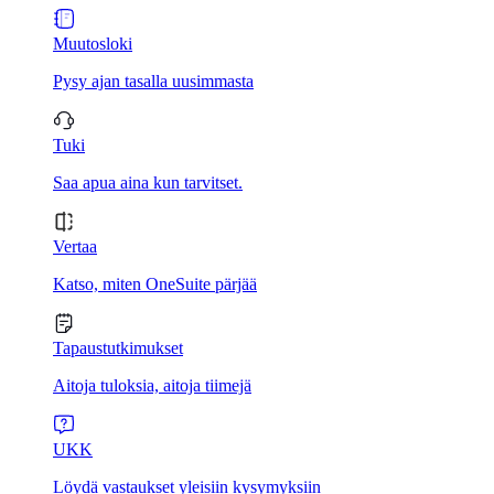
Muutosloki
Pysy ajan tasalla uusimmasta
Tuki
Saa apua aina kun tarvitset.
Vertaa
Katso, miten OneSuite pärjää
Tapaustutkimukset
Aitoja tuloksia, aitoja tiimejä
UKK
Löydä vastaukset yleisiin kysymyksiin