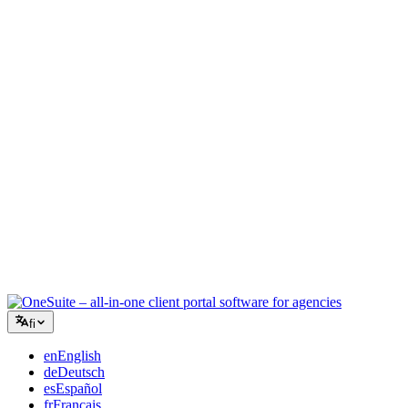
Luova toimisto
Yksi työtila briiffeille, palautteille ja laskutukselle, jotta luova
energiasi pysyy työssä.
Konsultointi
Tarjoukset, projektien seuranta ja laskutus yhdistettynä, jotta näytät
yhtä ammattimaiselta kuin neuvosi.
IT-palvelut
Hallinnoi tikettejä, retainereita ja asiakasportaaleja ilman tusinaa
SaaS-työkalua teipattuna yhteen.
fi
en
English
de
Deutsch
es
Español
fr
Français