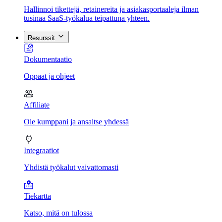
Hallinnoi tikettejä, retainereita ja asiakasportaaleja ilman
tusinaa SaaS-työkalua teipattuna yhteen.
Resurssit
Dokumentaatio
Oppaat ja ohjeet
Affiliate
Ole kumppani ja ansaitse yhdessä
Integraatiot
Yhdistä työkalut vaivattomasti
Tiekartta
Katso, mitä on tulossa