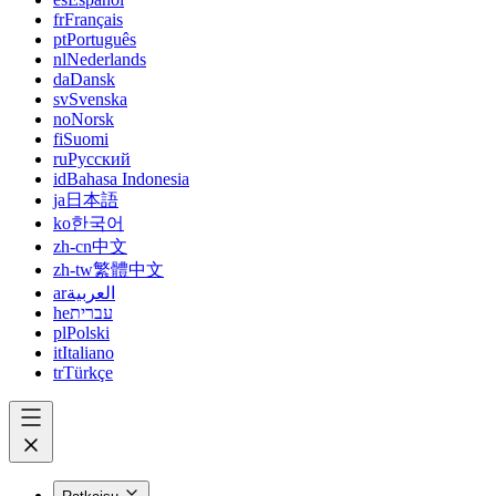
fr
Français
pt
Português
nl
Nederlands
da
Dansk
sv
Svenska
no
Norsk
fi
Suomi
ru
Русский
id
Bahasa Indonesia
ja
日本語
ko
한국어
zh-cn
中文
zh-tw
繁體中文
ar
العربية
he
עברית
pl
Polski
it
Italiano
tr
Türkçe