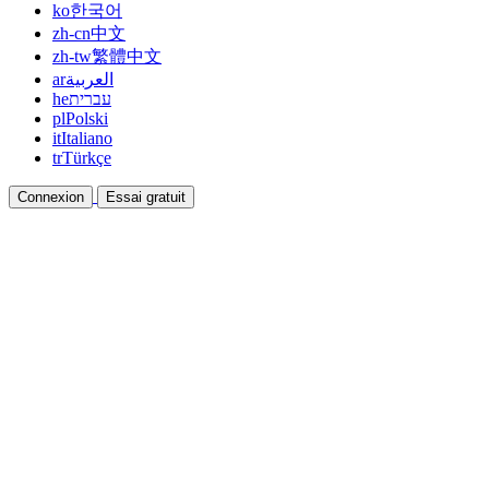
ko
한국어
zh-cn
中文
zh-tw
繁體中文
ar
العربية
he
עברית
pl
Polski
it
Italiano
tr
Türkçe
Connexion
Essai gratuit
Documentation
Guides et documents d'aide
Affiliation
Devenez partenaire et gagnez ensemble
Intégrations