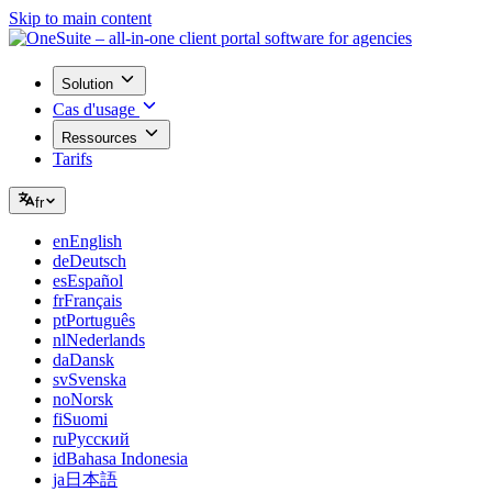
Skip to main content
Solution
Cas d'usage
Ressources
Tarifs
fr
en
English
de
Deutsch
es
Español
fr
Français
pt
Português
nl
Nederlands
da
Dansk
sv
Svenska
no
Norsk
fi
Suomi
ru
Русский
id
Bahasa Indonesia
ja
日本語