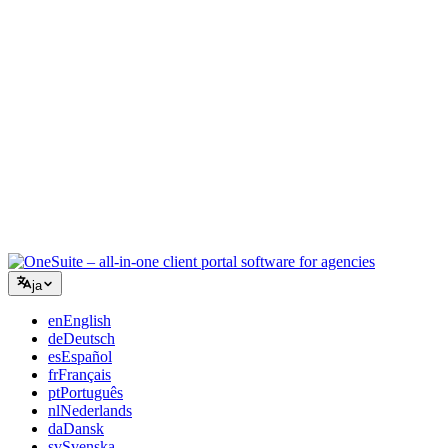
コンサルティング
提案書、プロジェクト追跡、請求を統合し、アドバイスと同
じくらいプロフェッショナルに見えるように。
ITサービス
チケット、リテイナー、クライアントポータルを、複数の
SaaSツールをつなぎ合わせることなく管理できます。
ja
en
English
de
Deutsch
es
Español
fr
Français
pt
Português
nl
Nederlands
da
Dansk
sv
Svenska