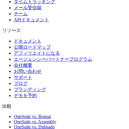
タイムトラッキング
メール受信箱
チーム
APIドキュメント
リソース
ドキュメント
公開ロードマップ
アフィリエイトになる
エージェンシーパートナープログラム
会社概要
お問い合わせ
サポート
ブログ
ブランディング
デモを予約
比較
OneSuite vs. Bonsai
OneSuite vs. Assembly
OneSuite vs. Dubsado