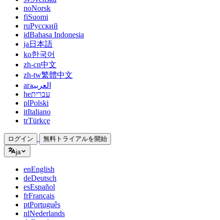
no
Norsk
fi
Suomi
ru
Русский
id
Bahasa Indonesia
ja
日本語
ko
한국어
zh-cn
中文
zh-tw
繁體中文
ar
العربية
he
עברית
pl
Polski
it
Italiano
tr
Türkçe
ログイン
無料トライアルを開始
ja
en
English
de
Deutsch
es
Español
fr
Français
pt
Português
nl
Nederlands