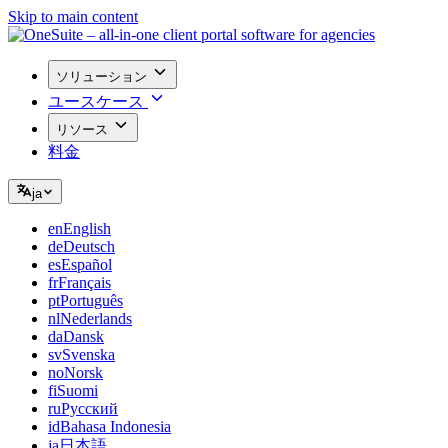
Skip to main content
ソリューション
ユースケース
リソース
料金
ja
en
English
de
Deutsch
es
Español
fr
Français
pt
Português
nl
Nederlands
da
Dansk
sv
Svenska
no
Norsk
fi
Suomi
ru
Русский
id
Bahasa Indonesia
ja
日本語