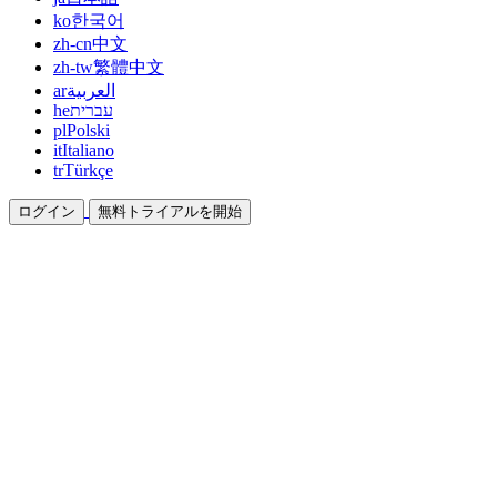
ko
한국어
zh-cn
中文
zh-tw
繁體中文
ar
العربية
he
עברית
pl
Polski
it
Italiano
tr
Türkçe
ログイン
無料トライアルを開始
ドキュメント
ガイドとヘルプドキュメント
アフィリエイト
パートナーになって一緒に稼ぐ
統合