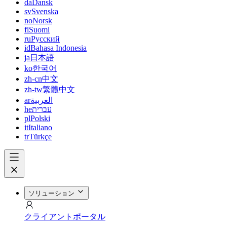
da
Dansk
sv
Svenska
no
Norsk
fi
Suomi
ru
Русский
id
Bahasa Indonesia
ja
日本語
ko
한국어
zh-cn
中文
zh-tw
繁體中文
ar
العربية
he
עברית
pl
Polski
it
Italiano
tr
Türkçe
ソリューション
クライアントポータル