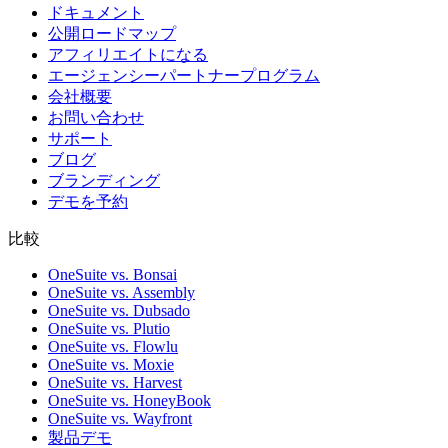
ドキュメント
公開ロードマップ
アフィリエイトになる
エージェンシーパートナープログラム
会社概要
お問い合わせ
サポート
ブログ
ブランディング
デモを予約
比較
OneSuite vs. Bonsai
OneSuite vs. Assembly
OneSuite vs. Dubsado
OneSuite vs. Plutio
OneSuite vs. Flowlu
OneSuite vs. Moxie
OneSuite vs. Harvest
OneSuite vs. HoneyBook
OneSuite vs. Wayfront
製品デモ