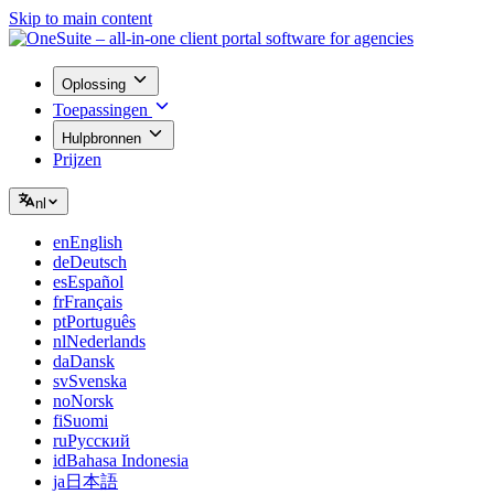
Skip to main content
Oplossing
Toepassingen
Hulpbronnen
Prijzen
nl
en
English
de
Deutsch
es
Español
fr
Français
pt
Português
nl
Nederlands
da
Dansk
sv
Svenska
no
Norsk
fi
Suomi
ru
Русский
id
Bahasa Indonesia
ja
日本語