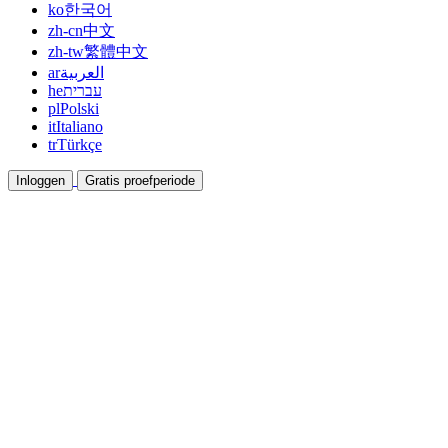
ko
한국어
zh-cn
中文
zh-tw
繁體中文
ar
العربية
he
עברית
pl
Polski
it
Italiano
tr
Türkçe
Inloggen
Gratis proefperiode
Documentatie
Gidsen en helpdocumenten
Affiliate
Werk samen en verdien samen
Integraties