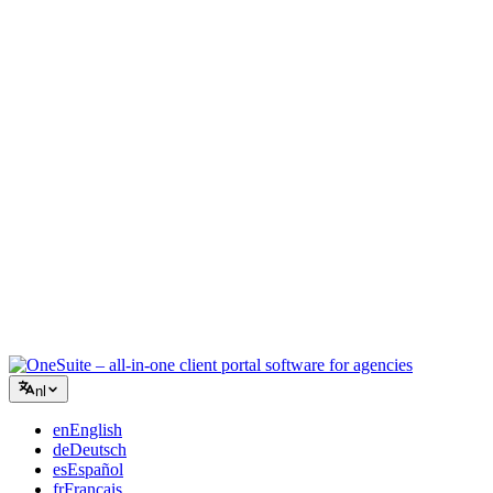
Creatief bureau
Eén werkruimte voor briefings, feedback en facturatie, zodat je
creatieve energie bij het werk blijft.
Consultancy
Offertes, projecttracking en facturatie verenigd, zodat je er net zo
professioneel uitziet als je advies.
IT-diensten
Beheer tickets, retainers en klantenportalen zonder een dozijn SaaS-
tools aan elkaar te plakken.
nl
en
English
de
Deutsch
es
Español
fr
Français