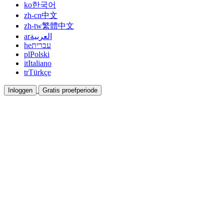
ko
한국어
zh-cn
中文
zh-tw
繁體中文
ar
العربية
he
עברית
pl
Polski
it
Italiano
tr
Türkçe
Inloggen
Gratis proefperiode
Documentatie
Gidsen en helpdocumenten
Affiliate
Werk samen en verdien samen
Integraties