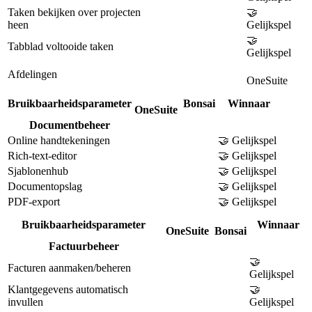
Taken bekijken over projecten
🤝
heen
Gelijkspel
🤝
Tabblad voltooide taken
Gelijkspel
Afdelingen
OneSuite
Bruikbaarheidsparameter
Bonsai
Winnaar
OneSuite
Documentbeheer
Online handtekeningen
🤝 Gelijkspel
Rich-text-editor
🤝 Gelijkspel
Sjablonenhub
🤝 Gelijkspel
Documentopslag
🤝 Gelijkspel
PDF-export
🤝 Gelijkspel
Bruikbaarheidsparameter
Winnaar
OneSuite
Bonsai
Factuurbeheer
🤝
Facturen aanmaken/beheren
Gelijkspel
Klantgegevens automatisch
🤝
invullen
Gelijkspel