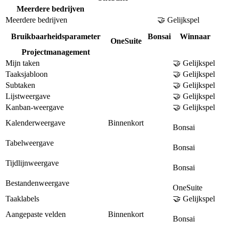
Meerdere bedrijven
Meerdere bedrijven
🤝 Gelijkspel
Bruikbaarheidsparameter
Bonsai
Winnaar
OneSuite
Projectmanagement
Mijn taken
🤝 Gelijkspel
Taaksjabloon
🤝 Gelijkspel
Subtaken
🤝 Gelijkspel
Lijstweergave
🤝 Gelijkspel
Kanban-weergave
🤝 Gelijkspel
Kalenderweergave
Binnenkort
Bonsai
Tabelweergave
Bonsai
Tijdlijnweergave
Bonsai
Bestandenweergave
OneSuite
Taaklabels
🤝 Gelijkspel
Aangepaste velden
Binnenkort
Bonsai