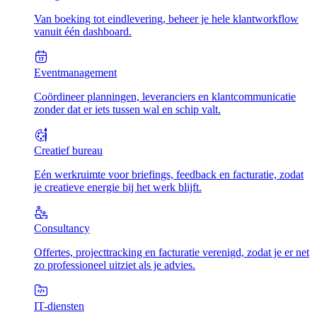
Van boeking tot eindlevering, beheer je hele klantworkflow
vanuit één dashboard.
Eventmanagement
Coördineer planningen, leveranciers en klantcommunicatie
zonder dat er iets tussen wal en schip valt.
Creatief bureau
Eén werkruimte voor briefings, feedback en facturatie, zodat
je creatieve energie bij het werk blijft.
Consultancy
Offertes, projecttracking en facturatie verenigd, zodat je er net
zo professioneel uitziet als je advies.
IT-diensten