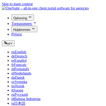
Skip to main content
Oplossing
Toepassingen
Hulpbronnen
Prijzen
nl
en
English
de
Deutsch
es
Español
fr
Français
pt
Português
nl
Nederlands
da
Dansk
sv
Svenska
no
Norsk
fi
Suomi
ru
Русский
id
Bahasa Indonesia
ja
日本語