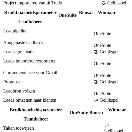
Project importeren vanuit Trello
🤝 Gelijkspel
Bruikbaarheidsparameter
Bonsai
Winnaar
OneSuite
Leadbeheer
Leadpipeline
OneSuite
Aangepaste leadfases
OneSuite
Leadsegmentatie
🤝 Gelijkspel
Leads importeren/exporteren
OneSuite
Chrome-extensie voor Gmail
OneSuite
Prognose
🤝 Gelijkspel
Leadbron volgen
OneSuite
Leads omzetten naar klanten
🤝 Gelijkspel
Bruikbaarheidsparameter
Winnaar
OneSuite
Bonsai
Teambeheer
🤝
Taken toewijzen
Gelijkspel