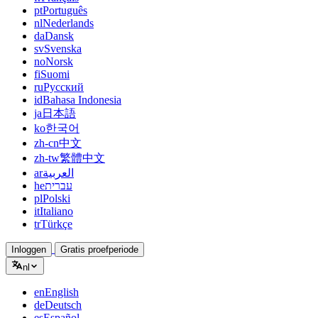
pt
Português
nl
Nederlands
da
Dansk
sv
Svenska
no
Norsk
fi
Suomi
ru
Русский
id
Bahasa Indonesia
ja
日本語
ko
한국어
zh-cn
中文
zh-tw
繁體中文
ar
العربية
he
עברית
pl
Polski
it
Italiano
tr
Türkçe
Inloggen
Gratis proefperiode
nl
en
English
de
Deutsch
es
Español