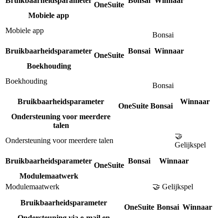
Bruikbaarheidsparameter
Bonsai
Winnaar
OneSuite
Mobiele app
Mobiele app
Bonsai
Bruikbaarheidsparameter
Bonsai
Winnaar
OneSuite
Boekhouding
Boekhouding
Bonsai
Bruikbaarheidsparameter
Winnaar
OneSuite
Bonsai
Ondersteuning voor meerdere
talen
🤝
Ondersteuning voor meerdere talen
Gelijkspel
Bruikbaarheidsparameter
Bonsai
Winnaar
OneSuite
Modulemaatwerk
Modulemaatwerk
🤝 Gelijkspel
Bruikbaarheidsparameter
OneSuite
Bonsai
Winnaar
Ondersteuning via e-mail en