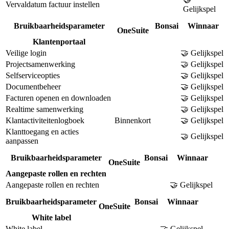
Vervaldatum factuur instellen
Gelijkspel
Bruikbaarheidsparameter
Bonsai
Winnaar
OneSuite
Klantenportaal
Veilige login
🤝 Gelijkspel
Projectsamenwerking
🤝 Gelijkspel
Selfserviceopties
🤝 Gelijkspel
Documentbeheer
🤝 Gelijkspel
Facturen openen en downloaden
🤝 Gelijkspel
Realtime samenwerking
🤝 Gelijkspel
Klantactiviteitenlogboek
Binnenkort
🤝 Gelijkspel
Klanttoegang en acties
🤝 Gelijkspel
aanpassen
Bruikbaarheidsparameter
Bonsai
Winnaar
OneSuite
Aangepaste rollen en rechten
Aangepaste rollen en rechten
🤝 Gelijkspel
Bruikbaarheidsparameter
Bonsai
Winnaar
OneSuite
White label
White label
🤝 Gelijkspel