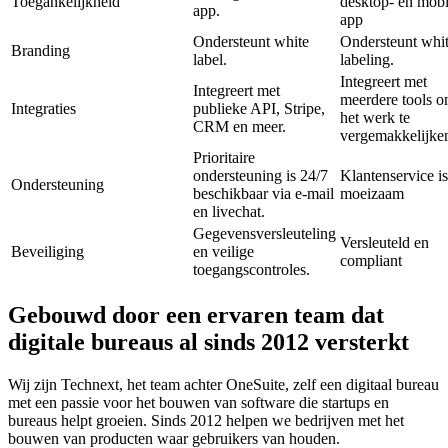
Toegankelijkheid
desktop- en mobi
app.
app
Ondersteunt white
Ondersteunt whi
Branding
label.
labeling.
Integreert met
Integreert met
meerdere tools 
Integraties
publieke API, Stripe,
het werk te
CRM en meer.
vergemakkelijke
Prioritaire
ondersteuning is 24/7
Klantenservice is
Ondersteuning
beschikbaar via e-mail
moeizaam
en livechat.
Gegevensversleuteling
Versleuteld en
Beveiliging
en veilige
compliant
toegangscontroles.
Gebouwd door een ervaren team dat
digitale bureaus al sinds 2012 versterkt
Wij zijn Technext, het team achter OneSuite, zelf een digitaal bureau
met een passie voor het bouwen van software die startups en
bureaus helpt groeien. Sinds 2012 helpen we bedrijven met het
bouwen van producten waar gebruikers van houden.