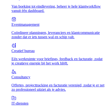
Van boeking tot eindlevering, beheer je hele klantworkflow
vanuit één dashboard.
Eventmanagement
Coördineer planningen, leveranciers en klantcommunicatie
zonder dat er iets tussen wal en schip valt.
Creatief bureau
Eén werkruimte voor briefings, feedback en facturatie, zodat
je creatieve energie bij het werk blijft.
Consultancy
Offertes, projecttracking en facturatie verenigd, zodat je er net
zo professioneel uitziet als je advies.
IT-diensten