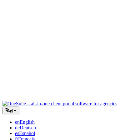
Creatief bureau
Eén werkruimte voor briefings, feedback en facturatie, zodat je
creatieve energie bij het werk blijft.
Consultancy
Offertes, projecttracking en facturatie verenigd, zodat je er net zo
professioneel uitziet als je advies.
IT-diensten
Beheer tickets, retainers en klantenportalen zonder een dozijn SaaS-
tools aan elkaar te plakken.
nl
en
English
de
Deutsch
es
Español
fr
Français