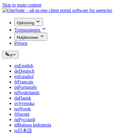
Skip to main content
Oplossing
Toepassingen
Hulpbronnen
Prijzen
nl
en
English
de
Deutsch
es
Español
fr
Français
pt
Português
nl
Nederlands
da
Dansk
sv
Svenska
no
Norsk
fi
Suomi
ru
Русский
id
Bahasa Indonesia
ja
日本語