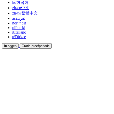
ko
한국어
zh-cn
中文
zh-tw
繁體中文
ar
العربية
he
עברית
pl
Polski
it
Italiano
tr
Türkçe
Inloggen
Gratis proefperiode
Documentatie
Gidsen en helpdocumenten
Affiliate
Werk samen en verdien samen
Integraties