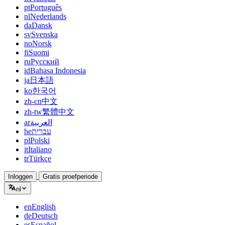
pt
Português
nl
Nederlands
da
Dansk
sv
Svenska
no
Norsk
fi
Suomi
ru
Русский
id
Bahasa Indonesia
ja
日本語
ko
한국어
zh-cn
中文
zh-tw
繁體中文
ar
العربية
he
עברית
pl
Polski
it
Italiano
tr
Türkçe
Inloggen
Gratis proefperiode
nl
en
English
de
Deutsch
es
Español