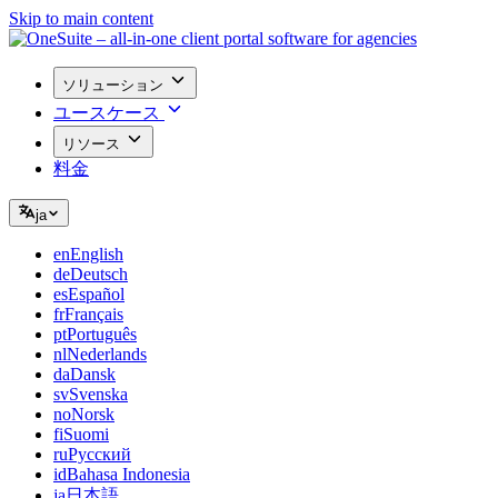
Skip to main content
ソリューション
ユースケース
リソース
料金
ja
en
English
de
Deutsch
es
Español
fr
Français
pt
Português
nl
Nederlands
da
Dansk
sv
Svenska
no
Norsk
fi
Suomi
ru
Русский
id
Bahasa Indonesia
ja
日本語