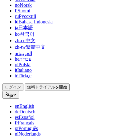
no
Norsk
fi
Suomi
ru
Русский
id
Bahasa Indonesia
ja
日本語
ko
한국어
zh-cn
中文
zh-tw
繁體中文
ar
العربية
he
עברית
pl
Polski
it
Italiano
tr
Türkçe
ログイン
無料トライアルを開始
ja
en
English
de
Deutsch
es
Español
fr
Français
pt
Português
nl
Nederlands