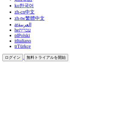
ko
한국어
zh-cn
中文
zh-tw
繁體中文
ar
العربية
he
עברית
pl
Polski
it
Italiano
tr
Türkçe
ログイン
無料トライアルを開始
ドキュメント
ガイドとヘルプドキュメント
アフィリエイト
パートナーになって一緒に稼ぐ
統合