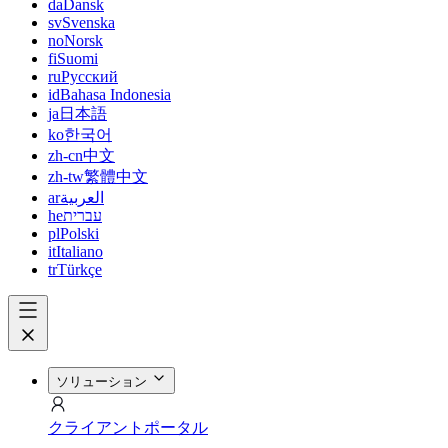
da
Dansk
sv
Svenska
no
Norsk
fi
Suomi
ru
Русский
id
Bahasa Indonesia
ja
日本語
ko
한국어
zh-cn
中文
zh-tw
繁體中文
ar
العربية
he
עברית
pl
Polski
it
Italiano
tr
Türkçe
ソリューション
クライアントポータル