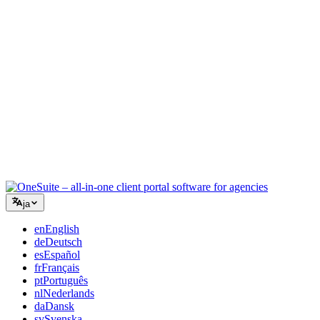
コンサルティング
提案書、プロジェクト追跡、請求を統合し、アドバイスと同
じくらいプロフェッショナルに見えるように。
ITサービス
チケット、リテイナー、クライアントポータルを、複数の
SaaSツールをつなぎ合わせることなく管理できます。
ja
en
English
de
Deutsch
es
Español
fr
Français
pt
Português
nl
Nederlands
da
Dansk
sv
Svenska