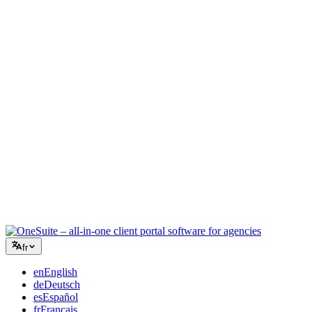
Agence créative
Un espace unique pour les briefs, les retours et la facturation, pour
que votre énergie créative reste sur le travail.
Conseil
Propositions, suivi de projet et facturation unifiés pour paraître aussi
professionnel que vos conseils.
Services informatiques
Gérez tickets, retainers et portails clients sans assembler une dizaine
d'outils SaaS à la va-vite.
fr
en
English
de
Deutsch
es
Español
fr
Français