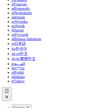
fr
Français
pt
Português
nl
Nederlands
da
Dansk
sv
Svenska
no
Norsk
fi
Suomi
ru
Русский
id
Bahasa Indonesia
ja
日本語
ko
한국어
zh-cn
中文
zh-tw
繁體中文
ar
العربية
he
עברית
pl
Polski
it
Italiano
tr
Türkçe