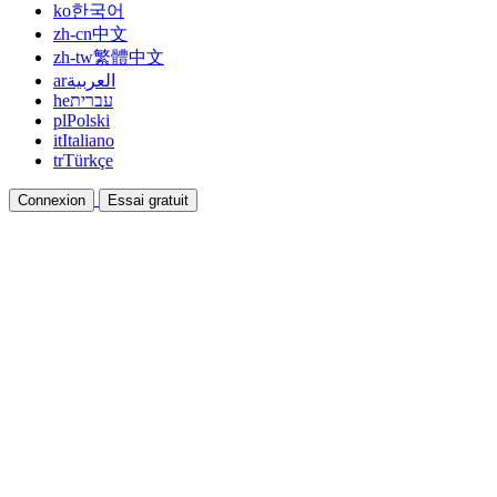
ko
한국어
zh-cn
中文
zh-tw
繁體中文
ar
العربية
he
עברית
pl
Polski
it
Italiano
tr
Türkçe
Connexion
Essai gratuit
Documentation
Guides et documents d'aide
Affiliation
Devenez partenaire et gagnez ensemble
Intégrations