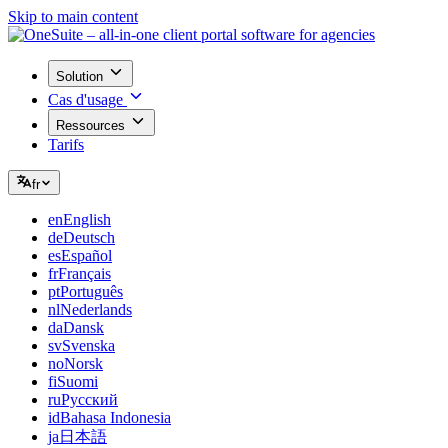
Skip to main content
Solution
Cas d'usage
Ressources
Tarifs
fr
en
English
de
Deutsch
es
Español
fr
Français
pt
Português
nl
Nederlands
da
Dansk
sv
Svenska
no
Norsk
fi
Suomi
ru
Русский
id
Bahasa Indonesia
ja
日本語