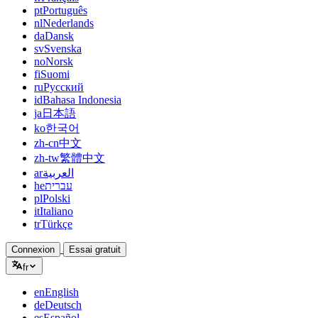
pt
Português
nl
Nederlands
da
Dansk
sv
Svenska
no
Norsk
fi
Suomi
ru
Русский
id
Bahasa Indonesia
ja
日本語
ko
한국어
zh-cn
中文
zh-tw
繁體中文
ar
العربية
he
עברית
pl
Polski
it
Italiano
tr
Türkçe
Connexion
Essai gratuit
fr
en
English
de
Deutsch
es
Español