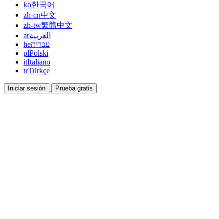
ko
한국어
zh-cn
中文
zh-tw
繁體中文
ar
العربية
he
עברית
pl
Polski
it
Italiano
tr
Türkçe
Iniciar sesión
Prueba gratis
Documentación
Guías y documentos de ayuda
Afiliados
Colabora y gana con nosotros
Integraciones