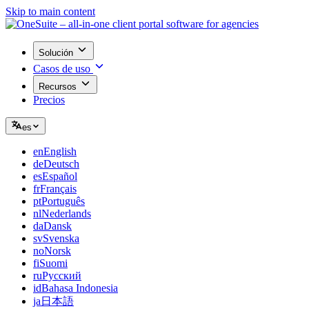
Skip to main content
Solución
Casos de uso
Recursos
Precios
es
en
English
de
Deutsch
es
Español
fr
Français
pt
Português
nl
Nederlands
da
Dansk
sv
Svenska
no
Norsk
fi
Suomi
ru
Русский
id
Bahasa Indonesia
ja
日本語