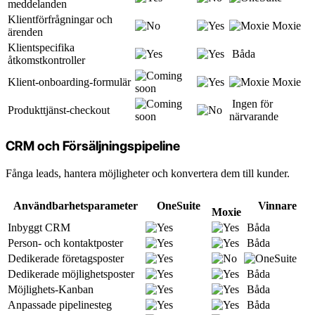
meddelanden
Klientförfrågningar och
Moxie
ärenden
Klientspecifika
Båda
åtkomstkontroller
Klient-onboarding-formulär
Moxie
Ingen för
Produkttjänst-checkout
närvarande
CRM och Försäljningspipeline
Fånga leads, hantera möjligheter och konvertera dem till kunder.
Användbarhetsparameter
OneSuite
Vinnare
Moxie
Inbyggt CRM
Båda
Person- och kontaktposter
Båda
Dedikerade företagsposter
Dedikerade möjlighetsposter
Båda
Möjlighets-Kanban
Båda
Anpassade pipelinesteg
Båda