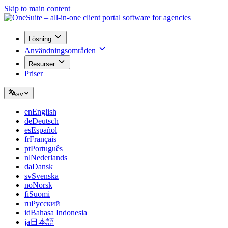
Skip to main content
Lösning
Användningsområden
Resurser
Priser
sv
en
English
de
Deutsch
es
Español
fr
Français
pt
Português
nl
Nederlands
da
Dansk
sv
Svenska
no
Norsk
fi
Suomi
ru
Русский
id
Bahasa Indonesia
ja
日本語