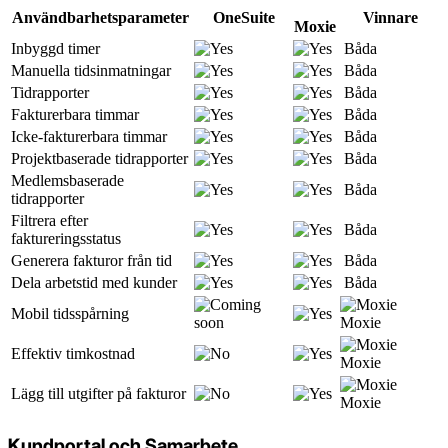
Användbarhetsparameter
OneSuite
Vinnare
Moxie
Inbyggd timer
Båda
Manuella tidsinmatningar
Båda
Tidrapporter
Båda
Fakturerbara timmar
Båda
Icke-fakturerbara timmar
Båda
Projektbaserade tidrapporter
Båda
Medlemsbaserade
Båda
tidrapporter
Filtrera efter
Båda
faktureringsstatus
Generera fakturor från tid
Båda
Dela arbetstid med kunder
Båda
Mobil tidsspårning
Moxie
Effektiv timkostnad
Moxie
Lägg till utgifter på fakturor
Moxie
Kundportal och Samarbete