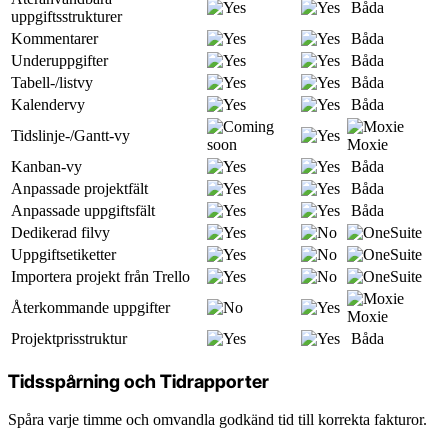
Båda
uppgiftsstrukturer
Kommentarer
Båda
Underuppgifter
Båda
Tabell-/listvy
Båda
Kalendervy
Båda
Tidslinje-/Gantt-vy
Moxie
Kanban-vy
Båda
Anpassade projektfält
Båda
Anpassade uppgiftsfält
Båda
Dedikerad filvy
Uppgiftsetiketter
Importera projekt från Trello
Återkommande uppgifter
Moxie
Projektprisstruktur
Båda
Tidsspårning och Tidrapporter
Spåra varje timme och omvandla godkänd tid till korrekta fakturor.