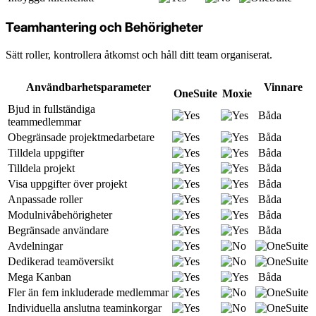
Teamhantering och Behörigheter
Sätt roller, kontrollera åtkomst och håll ditt team organiserat.
Användbarhetsparameter
Vinnare
OneSuite
Moxie
Bjud in fullständiga
Båda
teammedlemmar
Obegränsade projektmedarbetare
Båda
Tilldela uppgifter
Båda
Tilldela projekt
Båda
Visa uppgifter över projekt
Båda
Anpassade roller
Båda
Modulnivåbehörigheter
Båda
Begränsade användare
Båda
Avdelningar
Dedikerad teamöversikt
Mega Kanban
Båda
Fler än fem inkluderade medlemmar
Individuella anslutna teaminkorgar