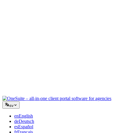
Kreativ byrå
En arbetsyta för briefer, feedback och fakturering så att din kreativa
energi stannar på arbetet.
Konsultverksamhet
Offerter, projektspårning och fakturering samlat så att du ser lika
professionell ut som dina råd.
IT-tjänster
Hantera ärenden, retainers och kundportaler utan att tejpa ihop ett
dussin SaaS-verktyg.
sv
en
English
de
Deutsch
es
Español
fr
Français