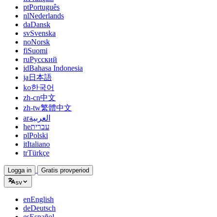
pt
Português
nl
Nederlands
da
Dansk
sv
Svenska
no
Norsk
fi
Suomi
ru
Русский
id
Bahasa Indonesia
ja
日本語
ko
한국어
zh-cn
中文
zh-tw
繁體中文
ar
العربية
he
עברית
pl
Polski
it
Italiano
tr
Türkçe
Logga in
Gratis provperiod
sv
en
English
de
Deutsch
es
Español