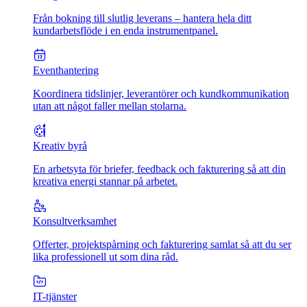
Från bokning till slutlig leverans – hantera hela ditt
kundarbetsflöde i en enda instrumentpanel.
Eventhantering
Koordinera tidslinjer, leverantörer och kundkommunikation
utan att något faller mellan stolarna.
Kreativ byrå
En arbetsyta för briefer, feedback och fakturering så att din
kreativa energi stannar på arbetet.
Konsultverksamhet
Offerter, projektspårning och fakturering samlat så att du ser
lika professionell ut som dina råd.
IT-tjänster