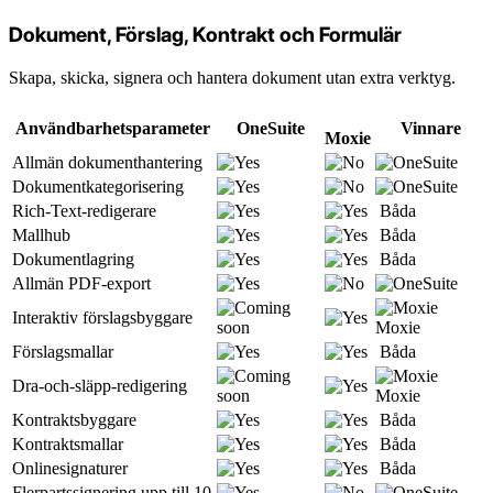
Dokument, Förslag, Kontrakt och Formulär
Skapa, skicka, signera och hantera dokument utan extra verktyg.
Användbarhetsparameter
OneSuite
Vinnare
Moxie
Allmän dokumenthantering
Dokumentkategorisering
Rich-Text-redigerare
Båda
Mallhub
Båda
Dokumentlagring
Båda
Allmän PDF-export
Interaktiv förslagsbyggare
Moxie
Förslagsmallar
Båda
Dra-och-släpp-redigering
Moxie
Kontraktsbyggare
Båda
Kontraktsmallar
Båda
Onlinesignaturer
Båda
Flerpartssignering upp till 10