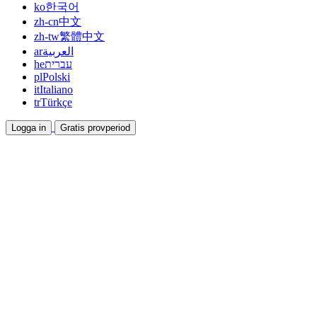
ko
한국어
zh-cn
中文
zh-tw
繁體中文
ar
العربية
he
עברית
pl
Polski
it
Italiano
tr
Türkçe
Logga in
Gratis provperiod
Dokumentation
Guider och hjälpdokument
Affiliate
Bli partner och tjäna tillsammans
Integrationer