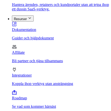
Hantera ärenden, retainers och kundportaler utan att tejpa ihop
ett dussin SaaS-verktyg.
Resurser
Dokumentation
Guider och hjälpdokument
Affiliate
Bli partner och tjäna tillsammans
Integrationer
Koppla ihop verktyg utan ansträngning
Roadmap
Se vad som kommer härnäst