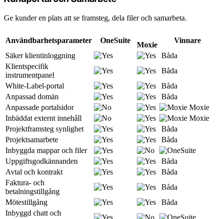
Ge kunder en plats att se framsteg, dela filer och samarbeta.
Användbarhetsparameter
OneSuite
Vinnare
Moxie
Säker klientinloggning
Båda
Klientspecifik
Båda
instrumentpanel
White-Label-portal
Båda
Anpassad domän
Båda
Anpassade portalsidor
Moxie
Inbäddat externt innehåll
Moxie
Projektframsteg synlighet
Båda
Projektsamarbete
Båda
Inbyggda mappar och filer
Uppgiftsgodkännanden
Båda
Avtal och kontrakt
Båda
Faktura- och
Båda
betalningstillgång
Mötestillgång
Båda
Inbyggd chatt och