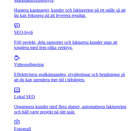
Marknadsföringsbyrå
Hantera kampanjer, kunder och fakturering på ett ställe så att
du kan fokusera på att leverera resultat.
SEO-byrå
Följ projekt, dela rapporter och fakturera kunder utan att
jonglera med fem olika verktyg.
Videoredigering
Effektivisera godkännanden, revideringar och betalningar så
att du kan spendera mer tid i tidslinjen.
Lokal SEO
Organisera kunder med flera platser, automatisera fakturering
och håll varje projekt på rätt spår.
Fotografi