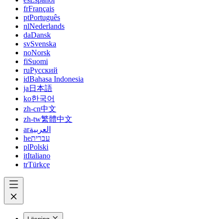
fr
Français
pt
Português
nl
Nederlands
da
Dansk
sv
Svenska
no
Norsk
fi
Suomi
ru
Русский
id
Bahasa Indonesia
ja
日本語
ko
한국어
zh-cn
中文
zh-tw
繁體中文
ar
العربية
he
עברית
pl
Polski
it
Italiano
tr
Türkçe