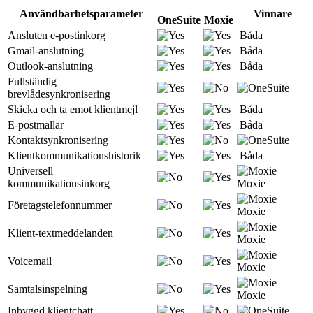
Användbarhetsparameter
Vinnare
OneSuite
Moxie
Ansluten e-postinkorg
Båda
Gmail-anslutning
Båda
Outlook-anslutning
Båda
Fullständig
brevlådesynkronisering
Skicka och ta emot klientmejl
Båda
E-postmallar
Båda
Kontaktsynkronisering
Klientkommunikationshistorik
Båda
Universell
kommunikationsinkorg
Moxie
Företagstelefonnummer
Moxie
Klient-textmeddelanden
Moxie
Voicemail
Moxie
Samtalsinspelning
Moxie
Inbyggd klientchatt