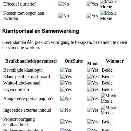
Effectief uurtarief
Moxie
Kosten toevoegen aan
facturen
Moxie
Klantportaal en Samenwerking
Geef klanten één plek om voortgang te bekijken, bestanden te delen
en samen te werken.
Bruikbaarheidsparameter
OneSuite
Winnaar
Moxie
Beveiligde klantlogin
Beide
Klantspecifiek dashboard
Beide
White-Label-portaal
Beide
Eigen domein
Beide
Aangepaste portaalpagina's
Moxie
Ingebedde externe inhoud
Moxie
Projectvoortgang
Beide
zichtbaarheid
Projectsamenwerking
Beide