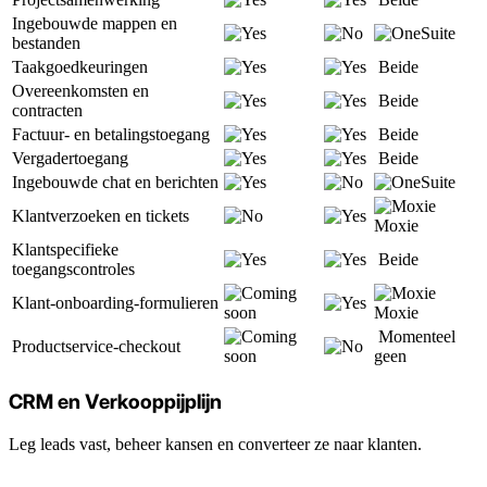
Ingebouwde mappen en
bestanden
Taakgoedkeuringen
Beide
Overeenkomsten en
Beide
contracten
Factuur- en betalingstoegang
Beide
Vergadertoegang
Beide
Ingebouwde chat en berichten
Klantverzoeken en tickets
Moxie
Klantspecifieke
Beide
toegangscontroles
Klant-onboarding-formulieren
Moxie
Momenteel
Productservice-checkout
geen
CRM en Verkooppijplijn
Leg leads vast, beheer kansen en converteer ze naar klanten.