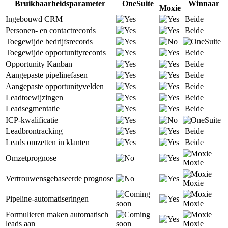
Bruikbaarheidsparameter
OneSuite
Winnaar
Moxie
Ingebouwd CRM
Beide
Personen- en contactrecords
Beide
Toegewijde bedrijfsrecords
Toegewijde opportunityrecords
Beide
Opportunity Kanban
Beide
Aangepaste pipelinefasen
Beide
Aangepaste opportunityvelden
Beide
Leadtoewijzingen
Beide
Leadsegmentatie
Beide
ICP-kwalificatie
Leadbrontracking
Beide
Leads omzetten in klanten
Beide
Omzetprognose
Moxie
Vertrouwensgebaseerde prognose
Moxie
Pipeline-automatiseringen
Moxie
Formulieren maken automatisch
leads aan
Moxie