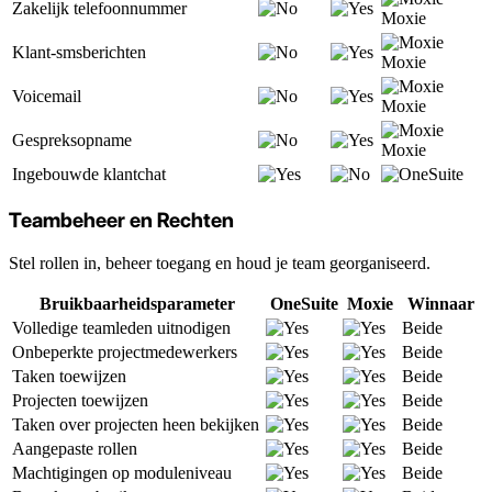
Zakelijk telefoonnummer
Moxie
Klant-smsberichten
Moxie
Voicemail
Moxie
Gespreksopname
Moxie
Ingebouwde klantchat
Teambeheer en Rechten
Stel rollen in, beheer toegang en houd je team georganiseerd.
Bruikbaarheidsparameter
OneSuite
Moxie
Winnaar
Volledige teamleden uitnodigen
Beide
Onbeperkte projectmedewerkers
Beide
Taken toewijzen
Beide
Projecten toewijzen
Beide
Taken over projecten heen bekijken
Beide
Aangepaste rollen
Beide
Machtigingen op moduleniveau
Beide