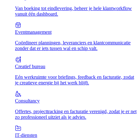
Van boeking tot eindlevering, beheer je hele klantworkflow
vanuit één dashboard.
Eventmanagement
Coördineer planningen, leveranciers en klantcommunicatie
zonder dat er iets tussen wal en schip valt.
Creatief bureau
Eén werkruimte voor briefings, feedback en facturatie, zodat
je creatieve energie bij het werk blijft.
Consultancy
Offertes, projecttracking en facturatie verenigd, zodat je er net
zo professioneel uitziet als je advies.
IT-diensten