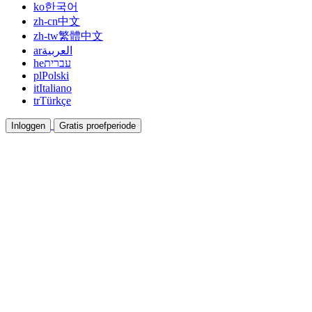
ko
한국어
zh-cn
中文
zh-tw
繁體中文
ar
العربية
he
עברית
pl
Polski
it
Italiano
tr
Türkçe
Inloggen
Gratis proefperiode
Documentatie
Gidsen en helpdocumenten
Affiliate
Werk samen en verdien samen
Integraties