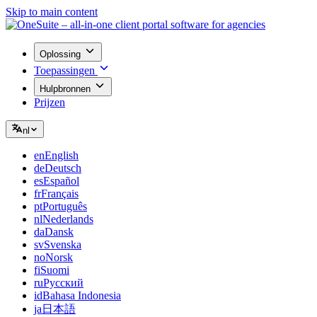
Skip to main content
Oplossing
Toepassingen
Hulpbronnen
Prijzen
nl
en
English
de
Deutsch
es
Español
fr
Français
pt
Português
nl
Nederlands
da
Dansk
sv
Svenska
no
Norsk
fi
Suomi
ru
Русский
id
Bahasa Indonesia
ja
日本語