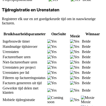
Tijdregistratie en Urenstaten
Registreer elk uur en zet goedgekeurde tijd om in nauwkeurige
facturen.
Bruikbaarheidsparameter
OneSuite
Winnaar
Moxie
Ingebouwde timer
Beide
Handmatige tijdsinvoer
Beide
Urenstaten
Beide
Factureerbare uren
Beide
Niet-factureerbare uren
Beide
Urenstaten per project
Beide
Urenstaten per lid
Beide
Filteren op factureringsstatus
Beide
Facturen genereren uit tijd
Beide
Gewerkte tijd delen met
Beide
klanten
Mobiele tijdregistratie
Moxie