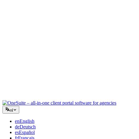
Creatief bureau
Eén werkruimte voor briefings, feedback en facturatie, zodat je
creatieve energie bij het werk blijft.
Consultancy
Offertes, projecttracking en facturatie verenigd, zodat je er net zo
professioneel uitziet als je advies.
IT-diensten
Beheer tickets, retainers en klantenportalen zonder een dozijn SaaS-
tools aan elkaar te plakken.
nl
en
English
de
Deutsch
es
Español
fr
Français