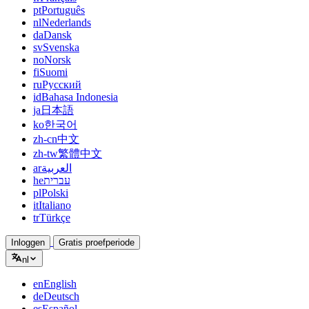
pt
Português
nl
Nederlands
da
Dansk
sv
Svenska
no
Norsk
fi
Suomi
ru
Русский
id
Bahasa Indonesia
ja
日本語
ko
한국어
zh-cn
中文
zh-tw
繁體中文
ar
العربية
he
עברית
pl
Polski
it
Italiano
tr
Türkçe
Inloggen
Gratis proefperiode
nl
en
English
de
Deutsch
es
Español