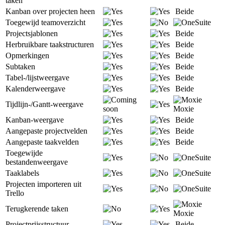
taken
Kanban over projecten heen
Beide
Toegewijd teamoverzicht
Projectsjablonen
Beide
Herbruikbare taakstructuren
Beide
Opmerkingen
Beide
Subtaken
Beide
Tabel-/lijstweergave
Beide
Kalenderweergave
Beide
Tijdlijn-/Gantt-weergave
Moxie
Kanban-weergave
Beide
Aangepaste projectvelden
Beide
Aangepaste taakvelden
Beide
Toegewijde
bestandenweergave
Taaklabels
Projecten importeren uit
Trello
Terugkerende taken
Moxie
Projectprijsstructuur
Beide