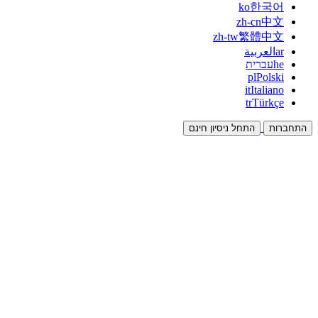
ko
한국어
zh-cn
中文
zh-tw
繁體中文
ar
العربية
he
עברית
pl
Polski
it
Italiano
tr
Türkçe
התחברות
התחל ניסיון חינם
תיעוד
מדריכים ומסמכי עזרה
שותפים
שותפו והרוויחו יחד
אינטגרציות