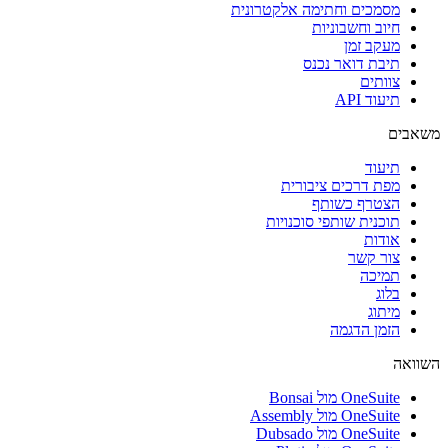
מסמכים וחתימה אלקטרונית
חיוב וחשבוניות
מעקב זמן
תיבת דואר נכנס
צוותים
תיעוד API
משאבים
תיעוד
מפת דרכים ציבורית
הצטרף כשותף
תוכנית שותפי סוכנויות
אודות
צור קשר
תמיכה
בלוג
מיתוג
הזמן הדגמה
השוואה
OneSuite מול Bonsai
OneSuite מול Assembly
OneSuite מול Dubsado