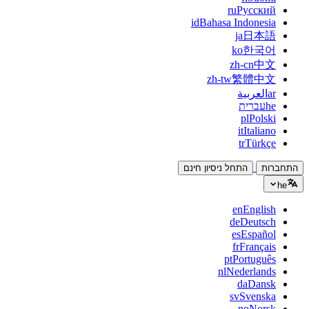
ru
Русский
id
Bahasa Indonesia
ja
日本語
ko
한국어
zh-cn
中文
zh-tw
繁體中文
ar
العربية
he
עברית
pl
Polski
it
Italiano
tr
Türkçe
התחברות
התחל ניסיון חינם
he
en
English
de
Deutsch
es
Español
fr
Français
pt
Português
nl
Nederlands
da
Dansk
sv
Svenska
no
Norsk