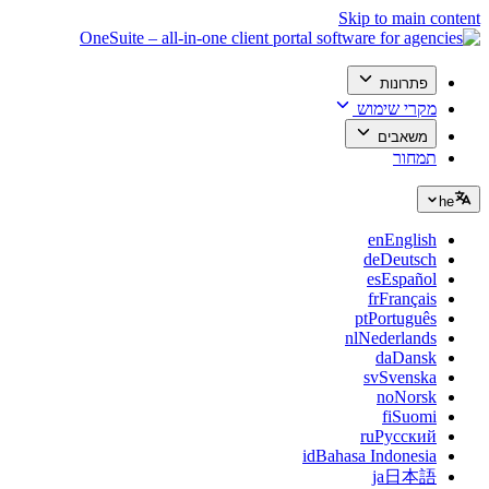
Skip to main content
פתרונות
מקרי שימוש
משאבים
תמחור
he
en
English
de
Deutsch
es
Español
fr
Français
pt
Português
nl
Nederlands
da
Dansk
sv
Svenska
no
Norsk
fi
Suomi
ru
Русский
id
Bahasa Indonesia
ja
日本語