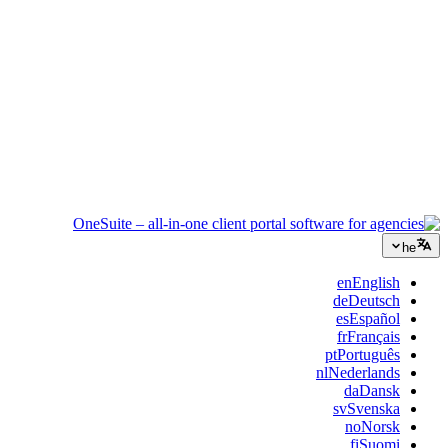
ייעוץ
הצעות, מעקב פרויקטים וחיוב מאוחדים כדי שתיראו מקצועיים כמו
הייעוץ שלכם.
שירותי IT
נהלו טיקטים, ריטיינרים ופורטלי לקוחות בלי לחבר תריסר כלי SaaS
בסלוטייפ.
he
en
English
de
Deutsch
es
Español
fr
Français
pt
Português
nl
Nederlands
da
Dansk
sv
Svenska
no
Norsk
fi
Suomi