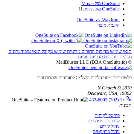
OneSuite מול Moxie
OneSuite מול Harvest
OneSuite vs. Wayfront
הדגמת מוצר
תנאי שימוש
מדיניות החזרים
מדיניות שימוש מקובל
תנאי עיבוד נתונים
מדיניות פרטיות
מדיניות עוגיות
© MailBluster LLC (DBA OneSuite.io)
פלטפורמת מסע הלקוח השלמה לסוכנויות שמתרחבות.
2810 N Church St,
Delaware, USA, 19802
+1 (302) 433-6002
תכונות
פורטל לקוחות
שירותים ממוצרים
ניהול לידים
ניהול פרויקטים