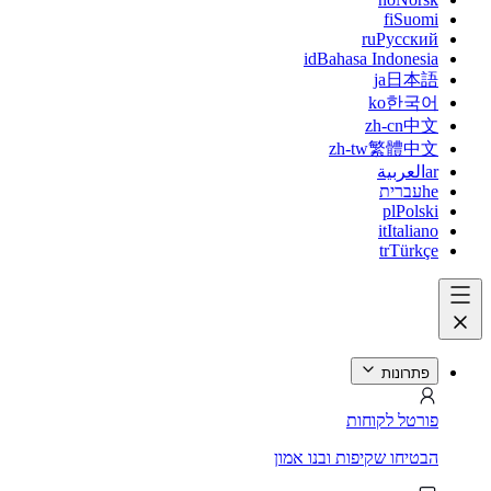
fi
Suomi
ru
Русский
id
Bahasa Indonesia
ja
日本語
ko
한국어
zh-cn
中文
zh-tw
繁體中文
ar
العربية
he
עברית
pl
Polski
it
Italiano
tr
Türkçe
פתרונות
פורטל לקוחות
הבטיחו שקיפות ובנו אמון