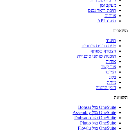
מעקב זמן
תיבת דואר נכנס
צוותים
תיעוד API
משאבים
תיעוד
מפת דרכים ציבורית
הצטרף כשותף
תוכנית שותפי סוכנויות
אודות
צור קשר
תמיכה
בלוג
מיתוג
הזמן הדגמה
השוואה
OneSuite מול Bonsai
OneSuite מול Assembly
OneSuite מול Dubsado
OneSuite מול Plutio
OneSuite מול Flowlu