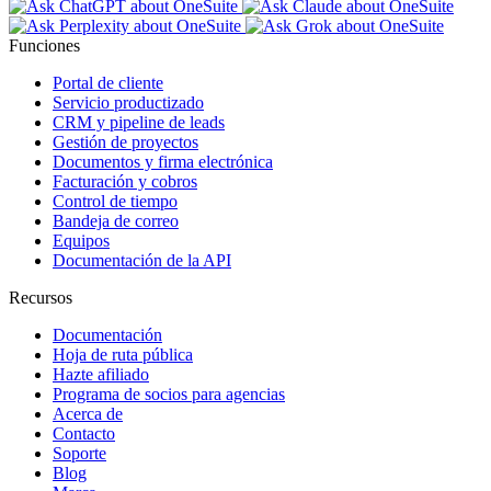
Funciones
Portal de cliente
Servicio productizado
CRM y pipeline de leads
Gestión de proyectos
Documentos y firma electrónica
Facturación y cobros
Control de tiempo
Bandeja de correo
Equipos
Documentación de la API
Recursos
Documentación
Hoja de ruta pública
Hazte afiliado
Programa de socios para agencias
Acerca de
Contacto
Soporte
Blog