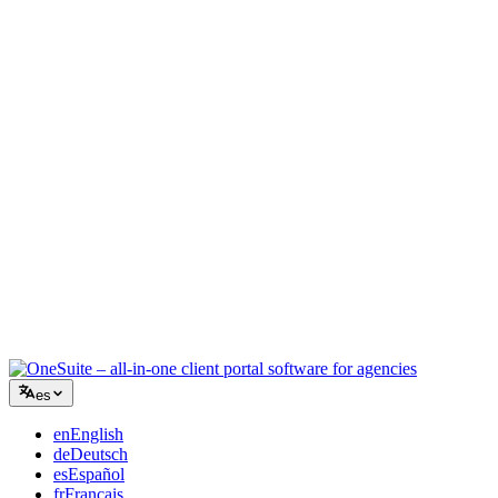
Agencia creativa
Un único espacio para briefs, feedback y facturación, para que tu
energía creativa siga en el trabajo.
Consultoría
Propuestas, seguimiento de proyectos y facturación unificados para
que parezcas tan profesional como tu asesoramiento.
Servicios de TI
Gestiona tickets, iguala mensual y portales de cliente sin pegar con
cinta una docena de SaaS.
es
en
English
de
Deutsch
es
Español
fr
Français