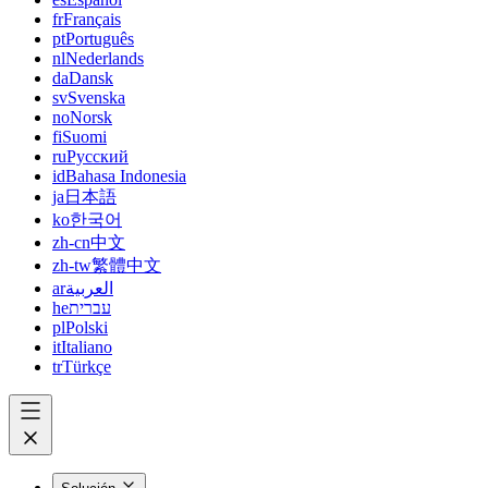
fr
Français
pt
Português
nl
Nederlands
da
Dansk
sv
Svenska
no
Norsk
fi
Suomi
ru
Русский
id
Bahasa Indonesia
ja
日本語
ko
한국어
zh-cn
中文
zh-tw
繁體中文
ar
العربية
he
עברית
pl
Polski
it
Italiano
tr
Türkçe