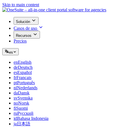
Skip to main content
Solución
Casos de uso
Recursos
Precios
es
en
English
de
Deutsch
es
Español
fr
Français
pt
Português
nl
Nederlands
da
Dansk
sv
Svenska
no
Norsk
fi
Suomi
ru
Русский
id
Bahasa Indonesia
ja
日本語