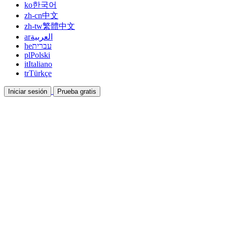
ko
한국어
zh-cn
中文
zh-tw
繁體中文
ar
العربية
he
עברית
pl
Polski
it
Italiano
tr
Türkçe
Iniciar sesión
Prueba gratis
Documentación
Guías y documentos de ayuda
Afiliados
Colabora y gana con nosotros
Integraciones