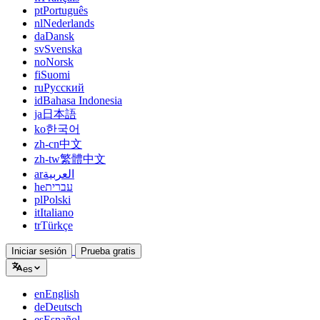
pt
Português
nl
Nederlands
da
Dansk
sv
Svenska
no
Norsk
fi
Suomi
ru
Русский
id
Bahasa Indonesia
ja
日本語
ko
한국어
zh-cn
中文
zh-tw
繁體中文
ar
العربية
he
עברית
pl
Polski
it
Italiano
tr
Türkçe
Iniciar sesión
Prueba gratis
es
en
English
de
Deutsch
es
Español