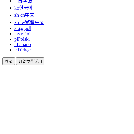
ja
日本語
ko
한국어
zh-cn
中文
zh-tw
繁體中文
ar
العربية
he
עברית
pl
Polski
it
Italiano
tr
Türkçe
登录
开始免费试用
文档
指南和帮助文档
联盟
合作共赢