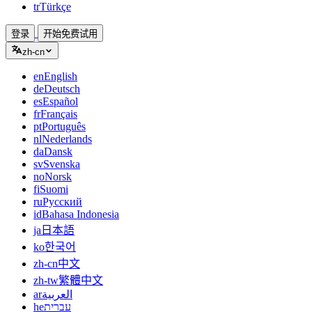
tr
Türkçe
登录
开始免费试用
zh-cn
en
English
de
Deutsch
es
Español
fr
Français
pt
Português
nl
Nederlands
da
Dansk
sv
Svenska
no
Norsk
fi
Suomi
ru
Русский
id
Bahasa Indonesia
ja
日本語
ko
한국어
zh-cn
中文
zh-tw
繁體中文
ar
العربية
he
עברית