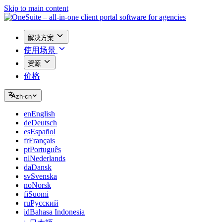
Skip to main content
解决方案
使用场景
资源
价格
zh-cn
en
English
de
Deutsch
es
Español
fr
Français
pt
Português
nl
Nederlands
da
Dansk
sv
Svenska
no
Norsk
fi
Suomi
ru
Русский
id
Bahasa Indonesia