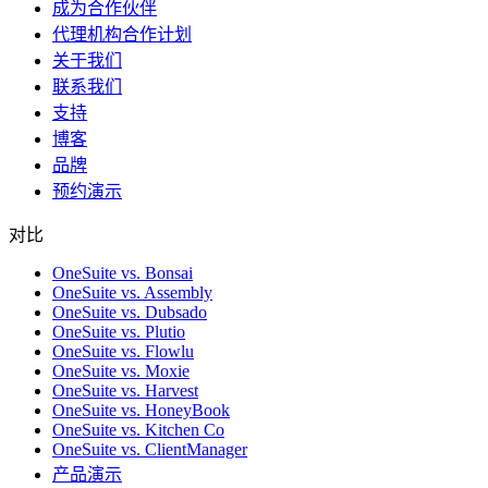
成为合作伙伴
代理机构合作计划
关于我们
联系我们
支持
博客
品牌
预约演示
对比
OneSuite vs. Bonsai
OneSuite vs. Assembly
OneSuite vs. Dubsado
OneSuite vs. Plutio
OneSuite vs. Flowlu
OneSuite vs. Moxie
OneSuite vs. Harvest
OneSuite vs. HoneyBook
OneSuite vs. Kitchen Co
OneSuite vs. ClientManager
产品演示