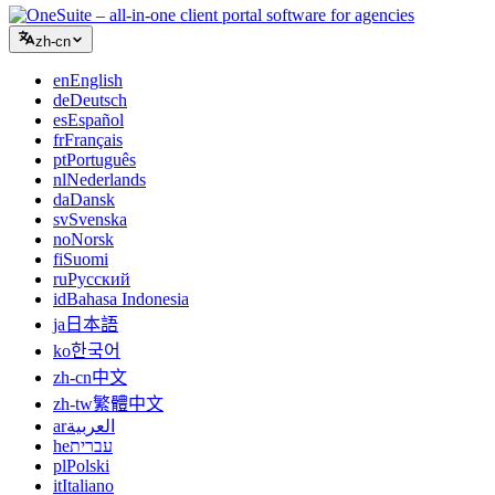
zh-cn
en
English
de
Deutsch
es
Español
fr
Français
pt
Português
nl
Nederlands
da
Dansk
sv
Svenska
no
Norsk
fi
Suomi
ru
Русский
id
Bahasa Indonesia
ja
日本語
ko
한국어
zh-cn
中文
zh-tw
繁體中文
ar
العربية
he
עברית
pl
Polski
it
Italiano