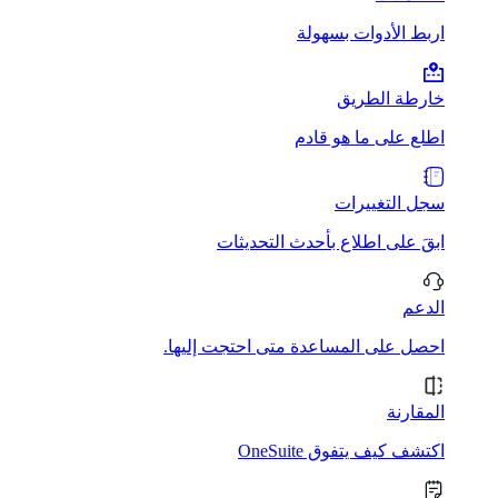
اربط الأدوات بسهولة
خارطة الطريق
اطلع على ما هو قادم
سجل التغييرات
ابقَ على اطلاع بأحدث التحديثات
الدعم
احصل على المساعدة متى احتجت إليها.
المقارنة
اكتشف كيف يتفوق OneSuite