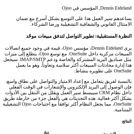
Dennis Eideland,
المؤسس في Ojoo
يساعدهم سير العمل هذا على التوسع بشكل أسرع مع ضمان
الامتثال القانوني والشفافية التشغيلية ورضا الشركاء.
النظرة المستقبلية: تطوير التواصل لتدفق مبيعات موحّد
يرى Dennis Eideland، مؤسس Ojoo، قيمة في وجود جميع اتصالات
المبيعات مركزية داخل OneSuite. مع توسع Ojoo، يتطلع إلى ميزات
مثل صناديق البريد المشتركة والخاصة ودعم IMAP/SMTP. سيجعل
هذا إدارة محادثات المبيعات أكثر سلاسة وتعاوناً، وهو ما يعمل
OneSuite على تطويره بنشاط.
بالنسبة لفريق يتعامل مع إعداد الامتياز والتواصل على نطاق واسع،
فإن الوصول إلى البريد الإلكتروني والإشعارات في الوقت الفعلي
داخل نظام CRM سيبسط سير العمل ويقلل من التنقل بين الأدوات
بشكل أكثر فعالية. هذه التحديثات هي بالفعل جزء من خارطة طريق
OneSuite، مما يجعل النظام أكثر توافقاً مع احتياجات Ojoo التشغيلية
المتنامية.
النتائج