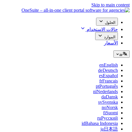
Skip to main content
الحلول
حالات الاستخدام
الموارد
الأسعار
ar
en
English
de
Deutsch
es
Español
fr
Français
pt
Português
nl
Nederlands
da
Dansk
sv
Svenska
no
Norsk
fi
Suomi
ru
Русский
id
Bahasa Indonesia
ja
日本語