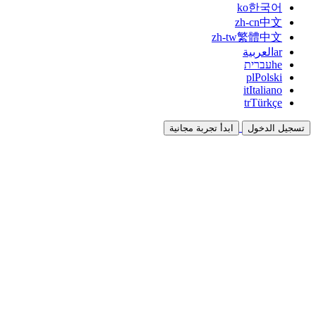
ko
한국어
zh-cn
中文
zh-tw
繁體中文
ar
العربية
he
עברית
pl
Polski
it
Italiano
tr
Türkçe
تسجيل الدخول
ابدأ تجربة مجانية
التوثيق
الأدلة والوثائق المرجعية
برنامج الشراكة
شارك واكسب معاً
التكاملات