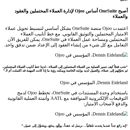
أصبح OneSuite أساس Ojoo لإدارة العملاء المحتملين والعقود
والعملاء
اعتمدت Ojoo منصة OneSuite بشكل أساسي لتبسيط تحويل عملاء
الامتياز المحتملين والتوثيق القانوني. مع خط أنابيب العملاء
المحتملين ومساحة عمل العملاء في OneSuite، يمكن للفريق الآن
التعامل مع كل شيء من إنشاء العقود إلى الإعداد ضمن تدفق واحد.
“نحب فعلاً كيف تسير العملية من العملاء المحتملين إلى العملاء—لدينا خط أنابيب العملاء المحتملين،
ثم نحوّلهم إلى عملاء، والعميل لديه بوابته الخاصة ويمكنه رؤية ما إذا كانت المهمة قد اكتملت أم لا.”
Dennis Eideland,
المؤسس في Ojoo
باستخدام وحدة المستندات في OneSuite، تخطط Ojoo لدمج
التوقيعات الإلكترونية المتوافقة مع AATL وأتمتة العملية القانونية
والدفع لأصحاب الامتياز:
“إنه رائع جداً عندما يحدث تلقائياً… نرسل له عقداً، يوقّع، يدفع، ويتحوّل إلى عميل.”