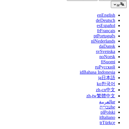
ar
en
English
de
Deutsch
es
Español
fr
Français
pt
Português
nl
Nederlands
da
Dansk
sv
Svenska
no
Norsk
fi
Suomi
ru
Русский
id
Bahasa Indonesia
ja
日本語
ko
한국어
zh-cn
中文
zh-tw
繁體中文
ar
العربية
he
עברית
pl
Polski
it
Italiano
tr
Türkçe