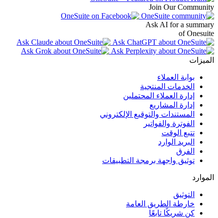
Join Our Community
Ask AI for a summary
of Onesuite
الميزات
بوابة العملاء
الخدمات المنتجية
إدارة العملاء المحتملين
إدارة المشاريع
المستندات والتوقيع الإلكتروني
الفوترة والفواتير
تتبع الوقت
البريد الوارد
الفرق
توثيق واجهة برمجة التطبيقات
الموارد
التوثيق
خارطة الطريق العامة
كن شريكًا تابعًا