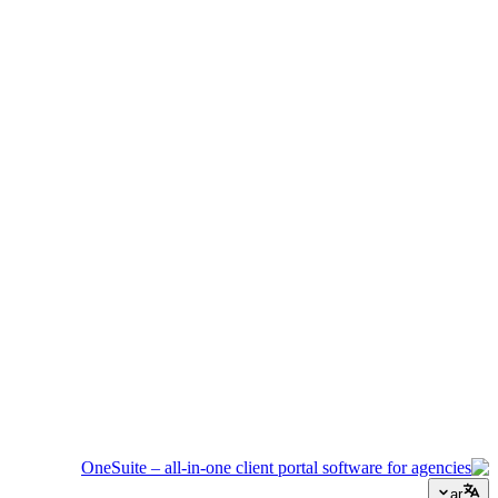
إدارة الفعاليات
نسّق الجداول الزمنية والموردين وتواصل العملاء دون أن يفلت أي
شيء.
وكالة إبداعية
مساحة عمل واحدة للملخصات والملاحظات والفوترة حتى تبقى
طاقتك الإبداعية موجهة للعمل.
الاستشارات
العروض وتتبع المشاريع والفوترة موحدة لتبدو احترافياً كنصائحك.
خدمات تكنولوجيا المعلومات
أدر التذاكر والاشتراكات وبوابات العملاء دون ربط عشرات أدوات
SaaS ببعضها.
ar