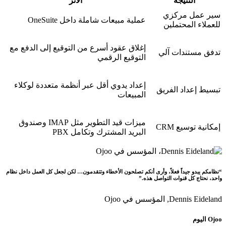
النتيجة
الأثر
سير عمل مركزي
عملية مبيعات شاملة داخل OneSuite
للعملاء المحتملين
إغلاق عقود أسرع من التوقيع إلى الدفع مع
تدفق مستندات آلي
التوقيع الرقمي
إعداد يدوي أقل عبر أنظمة متعددة لوكلاء
تبسيط إعداد الفريق
المبيعات
ميزات قيد التطوير مثل IMAP وصندوق
إمكانية توسيع CRM
البريد المشترك وتكامل PBX
“نظامكم يبدو جيداً فعلاً، وأرى أنكم تصلحون الأخطاء وتتقدمون… لكن لجعل كل العمل داخل نظام
واحد، نحتاج كل قنوات التواصل هذه.”
Dennis Eideland,
المؤسس في Ojoo
Ojoo اليوم