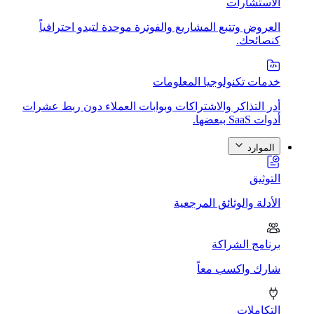
الاستشارات
العروض وتتبع المشاريع والفوترة موحدة لتبدو احترافياً
كنصائحك.
خدمات تكنولوجيا المعلومات
أدر التذاكر والاشتراكات وبوابات العملاء دون ربط عشرات
أدوات SaaS ببعضها.
الموارد
التوثيق
الأدلة والوثائق المرجعية
برنامج الشراكة
شارك واكسب معاً
التكاملات