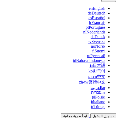
en
English
de
Deutsch
es
Español
fr
Français
pt
Português
nl
Nederlands
da
Dansk
sv
Svenska
no
Norsk
fi
Suomi
ru
Русский
id
Bahasa Indonesia
ja
日本語
ko
한국어
zh-cn
中文
zh-tw
繁體中文
ar
العربية
he
עברית
pl
Polski
it
Italiano
tr
Türkçe
تسجيل الدخول
ابدأ تجربة مجانية