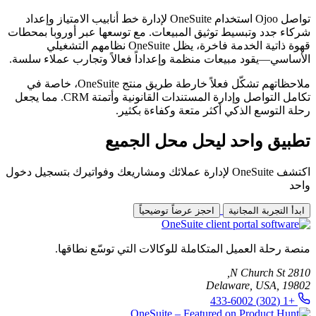
تواصل Ojoo استخدام OneSuite لإدارة خط أنابيب الامتياز وإعداد
شركاء جدد وتبسيط توثيق المبيعات. مع توسعها عبر أوروبا بمحطات
قهوة ذاتية الخدمة فاخرة، يظل OneSuite نظامهم التشغيلي
الأساسي—يقود مبيعات منظمة وإعداداً فعالاً وتجارب عملاء سلسة.
ملاحظاتهم تشكّل فعلاً خارطة طريق منتج OneSuite، خاصة في
تكامل التواصل وإدارة المستندات القانونية وأتمتة CRM. مما يجعل
رحلة التوسع الذكي أكثر متعة وكفاءة بكثير.
تطبيق واحد ليحل محل الجميع
اكتشف OneSuite لإدارة عملائك ومشاريعك وفواتيرك بتسجيل دخول
واحد
ابدأ التجربة المجانية
احجز عرضاً توضيحياً
منصة رحلة العميل المتكاملة للوكالات التي توسّع نطاقها.
2810 N Church St,
Delaware, USA, 19802
+1 (302) 433-6002