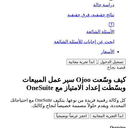
دراسة حالة
نتائج حقيقية، فرق حقيقية
الأسئلة الشائعة
ابحث عن إجابات للأسئلة الشائعة
الأسعار
تسجيل الدخول
ابدأ تجربة مجانية
قصة نجاح
كيف وسّعت Ojoo سير عمل المبيعات
وبسّطت إعداد الامتياز مع OneSuite
كل وكالة رقمية فريدة من نوعها. يتكيف OneSuite مع احتياجاتك
المحددة، ويقدم حلولاً مصممة خصيصاً لنجاح وكالتك.
ابدأ التجربة المجانية
احجز عرضاً توضيحياً
Overview