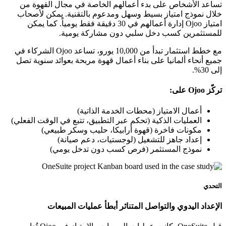
تساعد الأشخاص على بدء أعمالهم الخاصة في مجال القهوة من
خلال نموذج امتياز بسيط وسهل ومدعوم بالتقنية. يمكن لأصحاب
امتياز Ojoo إدارة أعمالهم في 30 دقيقة فقط يومياً. كما يمكن
للمستثمرين كسب دخل سلبي دون مشاركة يومية.
مع خطط استثمار تبدأ من 10,000 يورو، تساعد Ojoo الشركاء في
جميع أنحاء ألمانيا على بناء أعمال قهوة مربحة بعوائد سنوية تصل
إلى 30%.
تركّز Ojoo على:
أعمال الامتياز (محطات الخدمة الذاتية)
العمليات الذكية (تحكم عبر التطبيق، تتبع في الوقت الفعلي)
مكونات فاخرة (قهوة أرابيكا، حليب وسكر طبيعي)
إعداد جاهز للتشغيل (لوجستيات، دعم صيانة)
نموذج المستثمر (فرص كسب دون تدخل يومي)
التحدي
الإعداد اليدوي والتواصل المتناثر أبطأ عمليات المبيعات