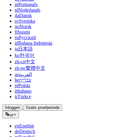
pt
Português
nl
Nederlands
da
Dansk
sv
Svenska
no
Norsk
fi
Suomi
ru
Русский
id
Bahasa Indonesia
ja
日本語
ko
한국어
zh-cn
中文
zh-tw
繁體中文
ar
العربية
he
עברית
pl
Polski
it
Italiano
tr
Türkçe
Inloggen
Gratis proefperiode
nl
en
English
de
Deutsch
es
Español