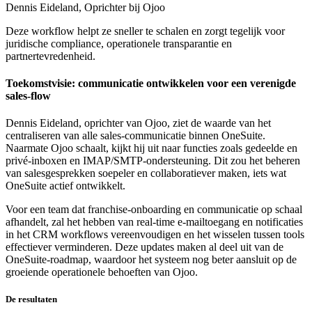
Dennis Eideland,
Oprichter bij Ojoo
Deze workflow helpt ze sneller te schalen en zorgt tegelijk voor
juridische compliance, operationele transparantie en
partnertevredenheid.
Toekomstvisie: communicatie ontwikkelen voor een verenigde
sales-flow
Dennis Eideland, oprichter van Ojoo, ziet de waarde van het
centraliseren van alle sales-communicatie binnen OneSuite.
Naarmate Ojoo schaalt, kijkt hij uit naar functies zoals gedeelde en
privé-inboxen en IMAP/SMTP-ondersteuning. Dit zou het beheren
van salesgesprekken soepeler en collaboratiever maken, iets wat
OneSuite actief ontwikkelt.
Voor een team dat franchise-onboarding en communicatie op schaal
afhandelt, zal het hebben van real-time e-mailtoegang en notificaties
in het CRM workflows vereenvoudigen en het wisselen tussen tools
effectiever verminderen. Deze updates maken al deel uit van de
OneSuite-roadmap, waardoor het systeem nog beter aansluit op de
groeiende operationele behoeften van Ojoo.
De resultaten