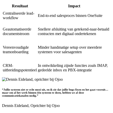
Resultaat
Impact
Centraliseerde lead-
End-to-end salesproces binnen OneSuite
workflow
Geautomatiseerde
Snellere afsluiting van getekend-naar-betaald
documentstroom
contracten met digitaal ondertekenen
Vereenvoudigde
Minder handmatige setup over meerdere
teamonboarding
systemen voor salesagenten
CRM-
In ontwikkeling zijnde functies zoals IMAP,
uitbreidingspotentieel
gedeelde inbox en PBX-integratie
“Jullie systeem ziet er echt mooi uit, en ik zie dat jullie bugs fixen en het gaat vooruit…
maar om al het werk binnen één systeem te doen, hebben we al deze
communicatiekanalen nodig.”
Dennis Eideland,
Oprichter bij Ojoo