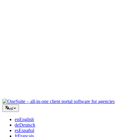
Creatief bureau
Eén werkruimte voor briefings, feedback en facturatie, zodat je
creatieve energie bij het werk blijft.
Consultancy
Offertes, projecttracking en facturatie verenigd, zodat je er net zo
professioneel uitziet als je advies.
IT-diensten
Beheer tickets, retainers en klantenportalen zonder een dozijn SaaS-
tools aan elkaar te plakken.
nl
en
English
de
Deutsch
es
Español
fr
Français