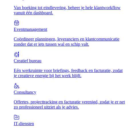
Van boeking tot eindlevering, beheer je hele klantworkflow
vanuit één dashboard.
Eventmanagement
Coördineer planningen, leveranciers en klantcommunicatie
zonder dat er iets tussen wal en schip valt.
Creatief bureau
Eén werkruimte voor briefings, feedback en facturatie, zodat
je creatieve energie bij het werk blijft.
Consultancy
Offertes, projecttracking en facturatie verenigd, zodat je er net
zo professioneel uitziet als je advies.
IT-diensten