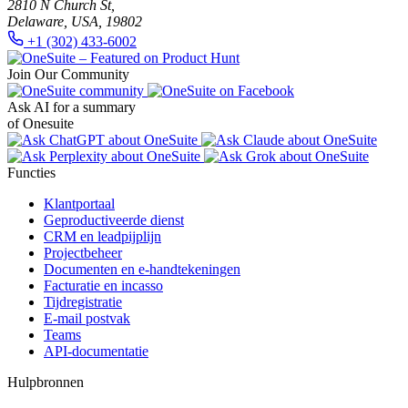
2810 N Church St,
Delaware, USA, 19802
+1 (302) 433-6002
Join Our Community
Ask AI for a summary
of Onesuite
Functies
Klantportaal
Geproductiveerde dienst
CRM en leadpijplijn
Projectbeheer
Documenten en e-handtekeningen
Facturatie en incasso
Tijdregistratie
E-mail postvak
Teams
API-documentatie
Hulpbronnen