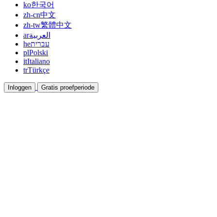
ko
한국어
zh-cn
中文
zh-tw
繁體中文
ar
العربية
he
עברית
pl
Polski
it
Italiano
tr
Türkçe
Inloggen
Gratis proefperiode
Documentatie
Gidsen en helpdocumenten
Affiliate
Werk samen en verdien samen
Integraties