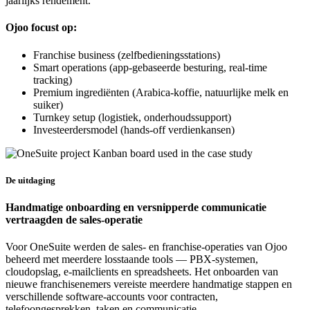
jaarlijks rendement.
Ojoo focust op:
Franchise business (zelfbedieningsstations)
Smart operations (app-gebaseerde besturing, real-time
tracking)
Premium ingrediënten (Arabica-koffie, natuurlijke melk en
suiker)
Turnkey setup (logistiek, onderhoudssupport)
Investeerdersmodel (hands-off verdienkansen)
De uitdaging
Handmatige onboarding en versnipperde communicatie
vertraagden de sales-operatie
Voor OneSuite werden de sales- en franchise-operaties van Ojoo
beheerd met meerdere losstaande tools — PBX-systemen,
cloudopslag, e-mailclients en spreadsheets. Het onboarden van
nieuwe franchisenemers vereiste meerdere handmatige stappen en
verschillende software-accounts voor contracten,
telefoongesprekken, taken en communicatie.