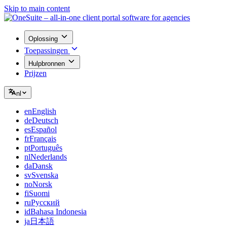
Skip to main content
Oplossing
Toepassingen
Hulpbronnen
Prijzen
nl
en
English
de
Deutsch
es
Español
fr
Français
pt
Português
nl
Nederlands
da
Dansk
sv
Svenska
no
Norsk
fi
Suomi
ru
Русский
id
Bahasa Indonesia
ja
日本語