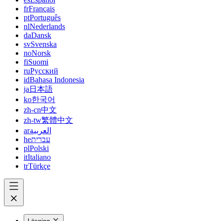
fr
Français
pt
Português
nl
Nederlands
da
Dansk
sv
Svenska
no
Norsk
fi
Suomi
ru
Русский
id
Bahasa Indonesia
ja
日本語
ko
한국어
zh-cn
中文
zh-tw
繁體中文
ar
العربية
he
עברית
pl
Polski
it
Italiano
tr
Türkçe