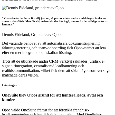
“Vi använder det bara för sälj just nu, så pratar vi om andra avdelningar är det ett
annat arbetsflöde. Men för sälj måste allt det här ingå, annars är det väldigt svårt att
hantera.”
Dennis Eideland,
Grundare av Ojoo
Det växande behovet av att automatisera dokumentsignering,
fakturagenerering och team-onboarding fick Ojoo-teamet att leta
efter en mer integrerad och skalbar lösning.
Trots att de utforskade andra CRM-verktyg saknades juridisk e-
signaturintegration, centraliserad leadhantering och
realtidskommunikation, vilket fick dem att söka något som verkligen
matchade deras vision.
Lösningen
OneSuite blev Ojoos grund för att hantera leads, avtal och
kunder
Ojoo valde OneSuite främst för att förenkla franchise-
leadkonvertering och juridisk dokumentation. Med OneSuites