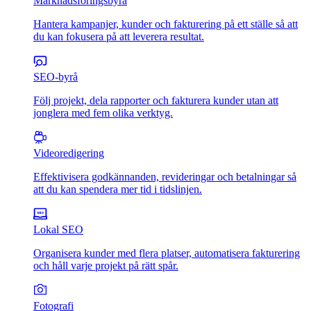
Marknadsföringsbyrå
Hantera kampanjer, kunder och fakturering på ett ställe så att
du kan fokusera på att leverera resultat.
SEO-byrå
Följ projekt, dela rapporter och fakturera kunder utan att
jonglera med fem olika verktyg.
Videoredigering
Effektivisera godkännanden, revideringar och betalningar så
att du kan spendera mer tid i tidslinjen.
Lokal SEO
Organisera kunder med flera platser, automatisera fakturering
och håll varje projekt på rätt spår.
Fotografi