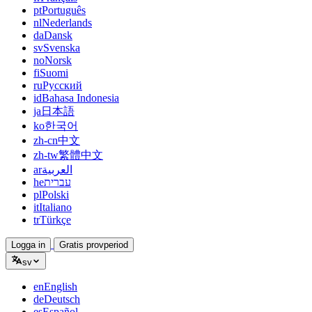
pt
Português
nl
Nederlands
da
Dansk
sv
Svenska
no
Norsk
fi
Suomi
ru
Русский
id
Bahasa Indonesia
ja
日本語
ko
한국어
zh-cn
中文
zh-tw
繁體中文
ar
العربية
he
עברית
pl
Polski
it
Italiano
tr
Türkçe
Logga in
Gratis provperiod
sv
en
English
de
Deutsch
es
Español