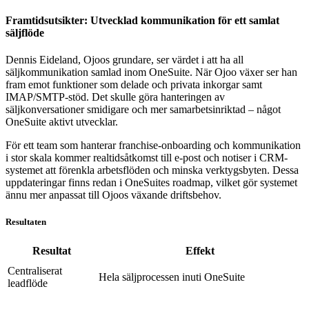
Framtidsutsikter: Utvecklad kommunikation för ett samlat
säljflöde
Dennis Eideland, Ojoos grundare, ser värdet i att ha all
säljkommunikation samlad inom OneSuite. När Ojoo växer ser han
fram emot funktioner som delade och privata inkorgar samt
IMAP/SMTP-stöd. Det skulle göra hanteringen av
säljkonversationer smidigare och mer samarbetsinriktad – något
OneSuite aktivt utvecklar.
För ett team som hanterar franchise-onboarding och kommunikation
i stor skala kommer realtidsåtkomst till e-post och notiser i CRM-
systemet att förenkla arbetsflöden och minska verktygsbyten. Dessa
uppdateringar finns redan i OneSuites roadmap, vilket gör systemet
ännu mer anpassat till Ojoos växande driftsbehov.
Resultaten
Resultat
Effekt
Centraliserat
Hela säljprocessen inuti OneSuite
leadflöde