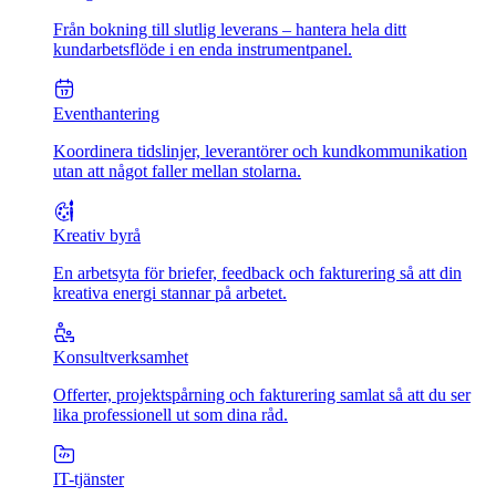
Från bokning till slutlig leverans – hantera hela ditt
kundarbetsflöde i en enda instrumentpanel.
Eventhantering
Koordinera tidslinjer, leverantörer och kundkommunikation
utan att något faller mellan stolarna.
Kreativ byrå
En arbetsyta för briefer, feedback och fakturering så att din
kreativa energi stannar på arbetet.
Konsultverksamhet
Offerter, projektspårning och fakturering samlat så att du ser
lika professionell ut som dina råd.
IT-tjänster