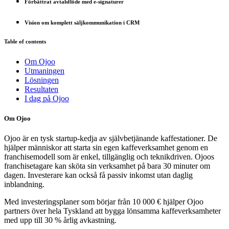
Förbättrat avtalsflöde med e-signaturer
Vision om komplett säljkommunikation i CRM
Table of contents
Om Ojoo
Utmaningen
Lösningen
Resultaten
I dag på Ojoo
Om Ojoo
Ojoo är en tysk startup-kedja av självbetjänande kaffestationer. De
hjälper människor att starta sin egen kaffeverksamhet genom en
franchisemodell som är enkel, tillgänglig och teknikdriven. Ojoos
franchisetagare kan sköta sin verksamhet på bara 30 minuter om
dagen. Investerare kan också få passiv inkomst utan daglig
inblandning.
Med investeringsplaner som börjar från 10 000 € hjälper Ojoo
partners över hela Tyskland att bygga lönsamma kaffeverksamheter
med upp till 30 % årlig avkastning.