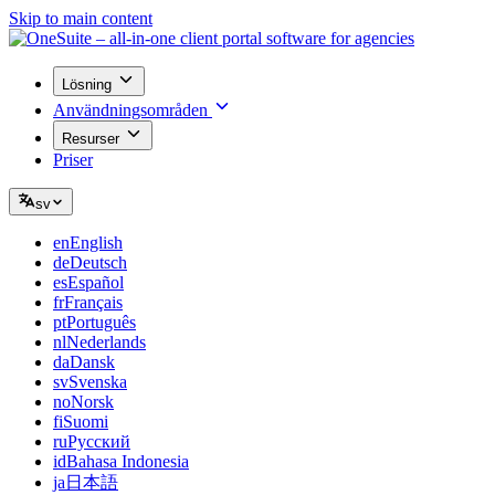
Skip to main content
Lösning
Användningsområden
Resurser
Priser
sv
en
English
de
Deutsch
es
Español
fr
Français
pt
Português
nl
Nederlands
da
Dansk
sv
Svenska
no
Norsk
fi
Suomi
ru
Русский
id
Bahasa Indonesia
ja
日本語