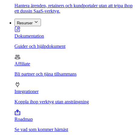
Hantera ärenden, retainers och kundportaler utan att tejpa ihop
ett dussin SaaS-verktyg.
Resurser
Dokumentation
Guider och hjälpdokument
Affiliate
Bli partner och tjäna tillsammans
Integrationer
Koppla ihop verktyg utan ansträngning
Roadmap
Se vad som kommer härnäst