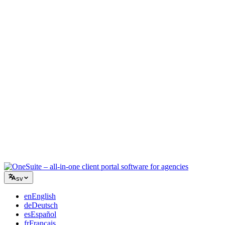
Kreativ byrå
En arbetsyta för briefer, feedback och fakturering så att din kreativa
energi stannar på arbetet.
Konsultverksamhet
Offerter, projektspårning och fakturering samlat så att du ser lika
professionell ut som dina råd.
IT-tjänster
Hantera ärenden, retainers och kundportaler utan att tejpa ihop ett
dussin SaaS-verktyg.
sv
en
English
de
Deutsch
es
Español
fr
Français