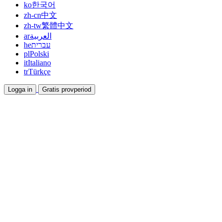
ko
한국어
zh-cn
中文
zh-tw
繁體中文
ar
العربية
he
עברית
pl
Polski
it
Italiano
tr
Türkçe
Logga in
Gratis provperiod
Dokumentation
Guider och hjälpdokument
Affiliate
Bli partner och tjäna tillsammans
Integrationer