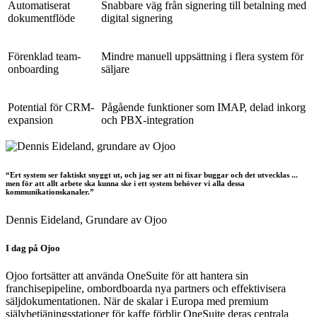
Automatiserat
Snabbare väg från signering till betalning med
dokumentflöde
digital signering
Förenklad team-
Mindre manuell uppsättning i flera system för
onboarding
säljare
Potential för CRM-
Pågående funktioner som IMAP, delad inkorg
expansion
och PBX-integration
“Ert system ser faktiskt snyggt ut, och jag ser att ni fixar buggar och det utvecklas ...
men för att allt arbete ska kunna ske i ett system behöver vi alla dessa
kommunikationskanaler.”
Dennis Eideland,
Grundare av Ojoo
I dag på Ojoo
Ojoo fortsätter att använda OneSuite för att hantera sin
franchisepipeline, ombordboarda nya partners och effektivisera
säljdokumentationen. När de skalar i Europa med premium
självbetjäningsstationer för kaffe förblir OneSuite deras centrala