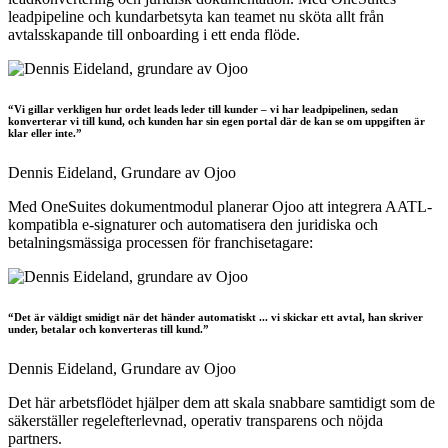
leadpipeline och kundarbetsyta kan teamet nu sköta allt från
avtalsskapande till onboarding i ett enda flöde.
“Vi gillar verkligen hur ordet leads leder till kunder – vi har leadpipelinen, sedan
konverterar vi till kund, och kunden har sin egen portal där de kan se om uppgiften är
klar eller inte.”
Dennis Eideland,
Grundare av Ojoo
Med OneSuites dokumentmodul planerar Ojoo att integrera AATL-
kompatibla e-signaturer och automatisera den juridiska och
betalningsmässiga processen för franchisetagare:
“Det är väldigt smidigt när det händer automatiskt ... vi skickar ett avtal, han skriver
under, betalar och konverteras till kund.”
Dennis Eideland,
Grundare av Ojoo
Det här arbetsflödet hjälper dem att skala snabbare samtidigt som de
säkerställer regelefterlevnad, operativ transparens och nöjda
partners.