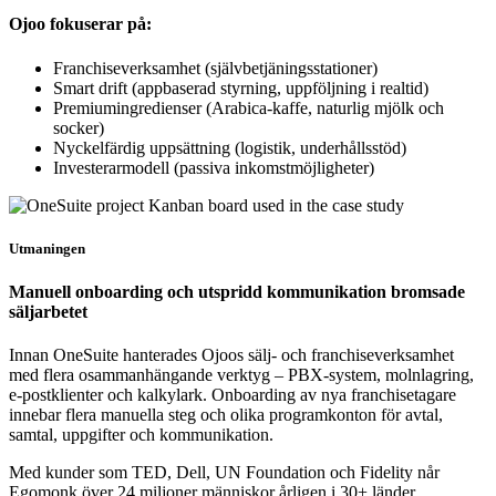
Ojoo fokuserar på:
Franchiseverksamhet (självbetjäningsstationer)
Smart drift (appbaserad styrning, uppföljning i realtid)
Premiumingredienser (Arabica-kaffe, naturlig mjölk och
socker)
Nyckelfärdig uppsättning (logistik, underhållsstöd)
Investerarmodell (passiva inkomstmöjligheter)
Utmaningen
Manuell onboarding och utspridd kommunikation bromsade
säljarbetet
Innan OneSuite hanterades Ojoos sälj- och franchiseverksamhet
med flera osammanhängande verktyg – PBX-system, molnlagring,
e-postklienter och kalkylark. Onboarding av nya franchisetagare
innebar flera manuella steg och olika programkonton för avtal,
samtal, uppgifter och kommunikation.
Med kunder som TED, Dell, UN Foundation och Fidelity når
Egomonk över 24 miljoner människor årligen i 30+ länder.