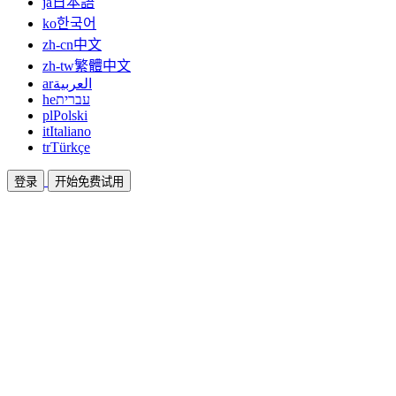
ja
日本語
ko
한국어
zh-cn
中文
zh-tw
繁體中文
ar
العربية
he
עברית
pl
Polski
it
Italiano
tr
Türkçe
登录
开始免费试用
文档
指南和帮助文档
联盟
合作共赢