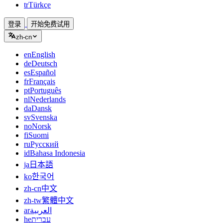
tr
Türkçe
登录
开始免费试用
zh-cn
en
English
de
Deutsch
es
Español
fr
Français
pt
Português
nl
Nederlands
da
Dansk
sv
Svenska
no
Norsk
fi
Suomi
ru
Русский
id
Bahasa Indonesia
ja
日本語
ko
한국어
zh-cn
中文
zh-tw
繁體中文
ar
العربية
he
עברית