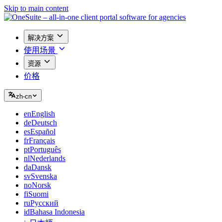
Skip to main content
解决方案
使用场景
资源
价格
zh-cn
en
English
de
Deutsch
es
Español
fr
Français
pt
Português
nl
Nederlands
da
Dansk
sv
Svenska
no
Norsk
fi
Suomi
ru
Русский
id
Bahasa Indonesia