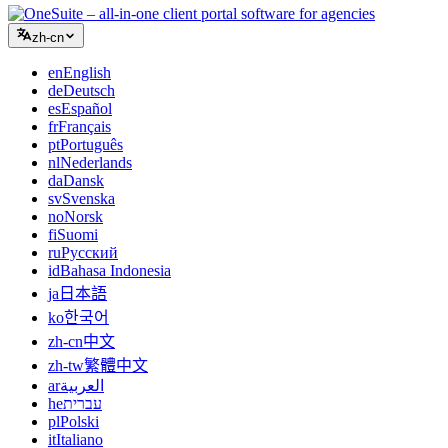
zh-cn
en
English
de
Deutsch
es
Español
fr
Français
pt
Português
nl
Nederlands
da
Dansk
sv
Svenska
no
Norsk
fi
Suomi
ru
Русский
id
Bahasa Indonesia
ja
日本語
ko
한국어
zh-cn
中文
zh-tw
繁體中文
ar
العربية
he
עברית
pl
Polski
it
Italiano